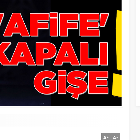
A
A
+
-