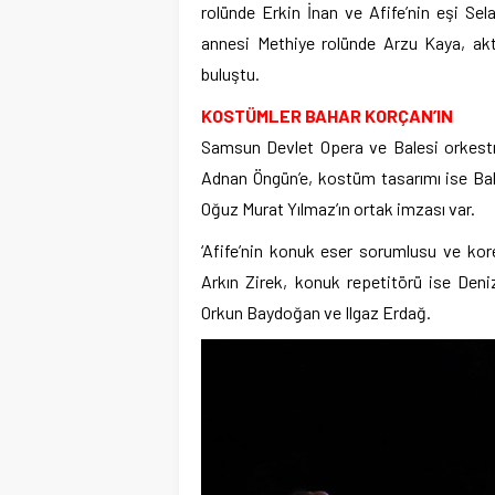
rolünde Erkin İnan ve Afife’nin eşi Sela
annesi Methiye rolünde Arzu Kaya, akt
buluştu.
KOSTÜMLER BAHAR KORÇAN’IN
Samsun Devlet Opera ve Balesi orkestra
Adnan Öngün’e, kostüm tasarımı ise Bah
Oğuz Murat Yılmaz’ın ortak imzası var.
‘Afife’nin konuk eser sorumlusu ve kor
Arkın Zirek, konuk repetitörü ise Den
Orkun Baydoğan ve Ilgaz Erdağ.