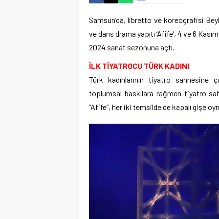
Samsun’da, libretto ve koreografisi Bey
ve dans drama yapıtı ‘Afife’, 4 ve 6 Kası
2024 sanat sezonuna açtı.
İLK TİYATROCU TÜRK KADINI
Türk kadınlarının tiyatro sahnesine 
toplumsal baskılara rağmen tiyatro sahn
“Afife”, her iki temsilde de kapalı gişe oyn