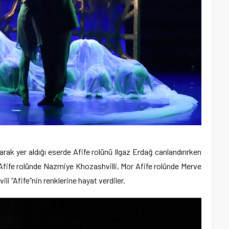
rak yer aldığı eserde Afife rolünü Ilgaz Erdağ canlandırırken
 Afife rolünde Nazmiye Khozashvilli, Mor Afife rolünde Merve
i “Afife”nin renklerine hayat verdiler.