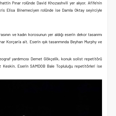
hattin Pınar rolünde David Khozashvili yer alıyor. Afife’nin
ris Elisa Binemeciyen rolünde ise Damla Oktay seyirciyle
sının ve kadın korosunun yer aldığı eserin dekor tasarımı
ar Korçan’a ait. Eserin ışık tasarımında Beyhan Murphy ve
eograf yardımcısı Demet Gökçelik, konuk solist repetitörü
iz Keskin. Eserin SAMDOB Bale Topluluğu repetitörleri ise