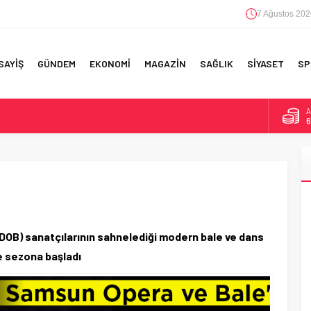
7 Ağustos 202
SAYİŞ
GÜNDEM
EKONOMİ
MAGAZİN
SAĞLIK
SİYASET
SP
B
1
F 5’İNCİLİK!
D
4
IN!’
E
5
 YAPILAN EN BÜYÜK HATALAR
A
6
OB) sanatçılarının sahnelediği modern bale ve dans
le sezona başladı