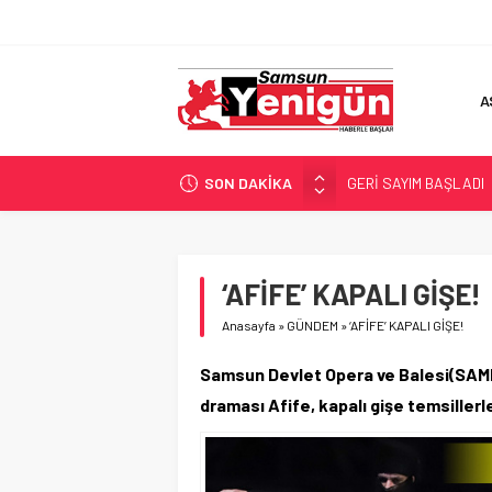
A
SON DAKİKA
GERİ SAYIM BAŞLADI
SAMSUNSPOR’DA HEDE
‘BAFRA’YA YATIRIM YAP
İŞTE FINDIK FİYATI!
‘AFİFE’ KAPALI GİŞE!
YÖNETİCİ SEÇERKEN
Anasayfa
»
GÜNDEM
»
‘AFİFE’ KAPALI GİŞE!
Samsun Devlet Opera ve Balesi(SAMD
draması Afife, kapalı gişe temsiller