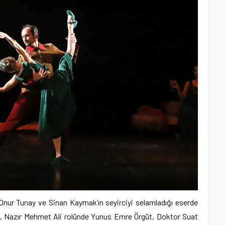
Onur Tunay ve Sinan Kaymak’ın seyirciyi selamladığı eserde
al, Nazır Mehmet Ali rolünde Yunus Emre Örgüt, Doktor Suat