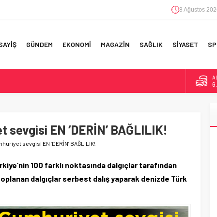
8 Ağustos 202
SAYİŞ
GÜNDEM
EKONOMİ
MAGAZİN
SAĞLIK
SİYASET
SP
A
6
F 5’İNCİLİK!
B
1
IN!’
 sevgisi EN ‘DERİN’ BAĞLILIK!
D
47
 YAPILAN EN BÜYÜK HATALAR
uriyet sevgisi EN ‘DERİN’ BAĞLILIK!
E
5
rkiye’nin 100 farklı noktasında dalgıçlar tarafından
 toplanan dalgıçlar serbest dalış yaparak denizde Türk