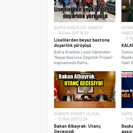
BAFRA HABERLERİ
,
GÜNDEM
EKONO
19 Ekim 2017 16:39
HABER
17 M
Liselilerden beyaz bastona
duyarlılık yürüyüşü
KALK
Bafra Anadolu Lisesi öğrencileri
Samsun
“Beyaz Bastona Özgürlük Projesi”
Büyükş
kapsamında Bafra...
Halit 
GÜNDEM
,
SİYASET
,
ULUSAL
SAMSU
12 Mart 2017 12:34
31 M
Bakan Albayrak: Utanç
Başka
Gecesiydi
aşsız