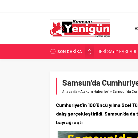
A
SON DAKİKA
GERİ SAYIM BAŞLADI
SAMSUNSPOR’DA HEDE
‘BAFRA’YA YATIRIM YAP
İŞTE FINDIK FİYATI!
Samsun’da Cumhuriyet
YÖNETİCİ SEÇERKEN
Anasayfa
»
Atakum Haberleri
»
Samsun’da Cumh
Cumhuriyet’in 100’üncü yılına özel Tü
dalış gerçekleştirildi. Samsun’da da
bayrağı açtı