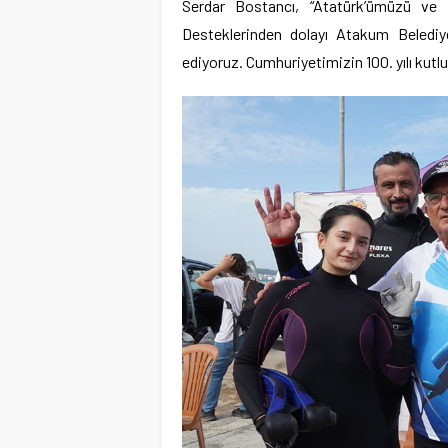
Serdar Bostancı, “Atatürk’ümüzü ve 
Desteklerinden dolayı Atakum Beledi
ediyoruz. Cumhuriyetimizin 100. yılı kutl