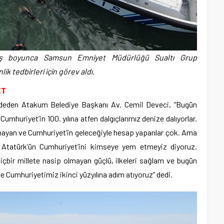
 boyunca Samsun Emniyet Müdürlüğü Sualtı Grup
k tedbirleri için görev aldı.
ET
kaydeden Atakum Belediye Başkanı Av. Cemil Deveci, “Bugün
umhuriyet’in 100. yılına atfen dalgıçlarımız denize dalıyorlar.
oynayan ve Cumhuriyet’in geleceğiyle hesap yapanlar çok. Ama
e Atatürk’ün Cumhuriyet’ini kimseye yem etmeyiz diyoruz.
Hiçbir millete nasip olmayan güçlü, ilkeleri sağlam ve bugün
de Cumhuriyetimiz ikinci yüzyılına adım atıyoruz” dedi.