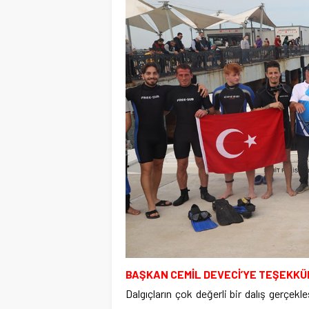
BAŞKAN CEMİL DEVECİ’YE TEŞEKKÜ
Dalgıçların çok değerli bir dalış gerçek