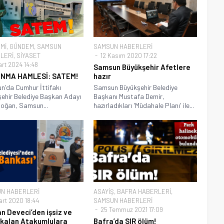
Mİ
,
GÜNDEM
,
SAMSUN
SAMSUN HABERLERİ
LERİ
,
SİYASET
12 Kasım 2020 17:22
art 2024 14:48
Samsun Büyükşehir Afetlere
INMA HAMLESİ: SATEM!
hazır
'da Cumhur İttifakı
Samsun Büyükşehir Belediye
ehir Belediye Başkan Adayı
Başkanı Mustafa Demir,
Doğan, Samsun...
hazırladıkları 'Müdahale Planı' ile...
N HABERLERİ
ASAYİŞ
,
BAFRA HABERLERİ
,
art 2020 18:44
SAMSUN HABERLERİ
25 Temmuz 2021 17:09
n Deveci’den işsiz ve
 kalan Atakumlulara
Bafra’da SIR ölüm!