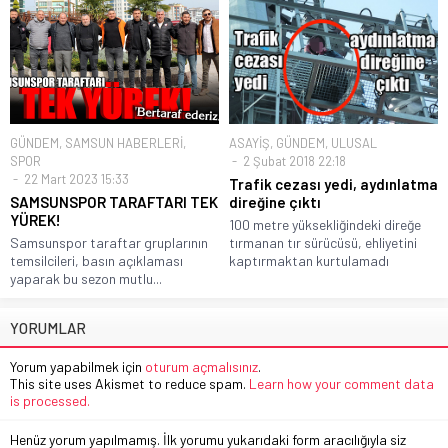
GÜNDEM
,
SAMSUN HABERLERİ
,
ASAYİŞ
,
GÜNDEM
,
ULUSAL
SPOR
2 Şubat 2018 22:18
22 Mart 2023 15:33
Trafik cezası yedi, aydınlatma
SAMSUNSPOR TARAFTARI TEK
direğine çıktı
YÜREK!
100 metre yüksekliğindeki direğe
Samsunspor taraftar gruplarının
tırmanan tır sürücüsü, ehliyetini
temsilcileri, basın açıklaması
kaptırmaktan kurtulamadı
yaparak bu sezon mutlu...
YORUMLAR
Yorum yapabilmek için
oturum açmalısınız
.
This site uses Akismet to reduce spam.
Learn how your comment data
is processed.
Henüz yorum yapılmamış. İlk yorumu yukarıdaki form aracılığıyla siz