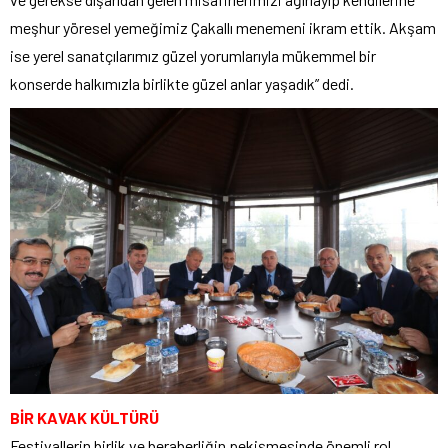
meşhur yöresel yemeğimiz Çakallı menemeni ikram ettik. Akşam
ise yerel sanatçılarımız güzel yorumlarıyla mükemmel bir
konserde halkımızla birlikte güzel anlar yaşadık” dedi.
BİR KAVAK KÜLTÜRÜ
Festivallerin birlik ve beraberliğin pekişmesinde önemli rol