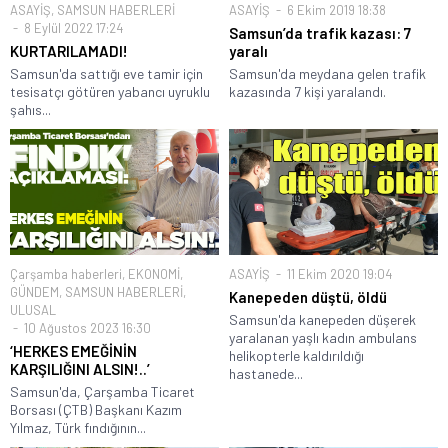
ASAYİŞ
,
SAMSUN HABERLERİ
ASAYİŞ
6 Ekim 2019 18:38
8 Eylül 2022 17:24
Samsun’da trafik kazası: 7
KURTARILAMADI!
yaralı
Samsun'da sattığı eve tamir için
Samsun'da meydana gelen trafik
tesisatçı götüren yabancı uyruklu
kazasında 7 kişi yaralandı.
şahıs...
Çarşamba haberleri
,
EKONOMİ
,
ASAYİŞ
11 Ekim 2020 19:04
GÜNDEM
,
SAMSUN HABERLERİ
,
Kanepeden düştü, öldü
ULUSAL
Samsun'da kanepeden düşerek
10 Ağustos 2023 16:30
yaralanan yaşlı kadın ambulans
‘HERKES EMEĞİNİN
helikopterle kaldırıldığı
KARŞILIĞINI ALSIN!..’
hastanede...
Samsun'da, Çarşamba Ticaret
Borsası (ÇTB) Başkanı Kazım
Yılmaz, Türk fındığının...