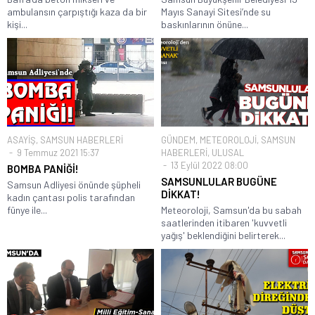
ambulansın çarpıştığı kaza da bir
Mayıs Sanayi Sitesi’nde su
kişi...
baskınlarının önüne...
ASAYİŞ
,
SAMSUN HABERLERİ
GÜNDEM
,
METEOROLOJİ
,
SAMSUN
9 Temmuz 2021 15:37
HABERLERİ
,
ULUSAL
13 Eylül 2022 08:00
BOMBA PANİĞİ!
SAMSUNLULAR BUGÜNE
Samsun Adliyesi önünde şüpheli
DİKKAT!
kadın çantası polis tarafından
fünye ile...
Meteoroloji, Samsun'da bu sabah
saatlerinden itibaren 'kuvvetli
yağış' beklendiğini belirterek...