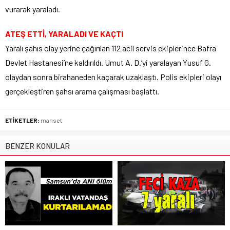
vurarak yaraladı.
ATEŞ ETTİ, YARALADI VE KAÇTI
Yaralı şahıs olay yerine çağırılan 112 acil servis ekiplerince Bafra
Devlet Hastanesi’ne kaldırıldı. Umut A. D.’yi yaralayan Yusuf G.
olaydan sonra birahaneden kaçarak uzaklaştı. Polis ekipleri olayı
gerçekleştiren şahsı arama çalışması başlattı.
ETİKETLER:
manset
BENZER KONULAR