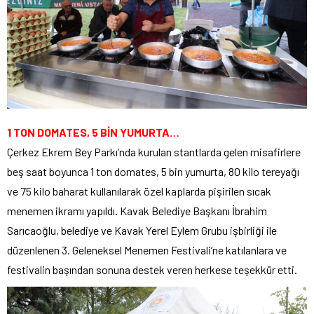
1 TON DOMATES, 5 BİN YUMURTA…
Çerkez Ekrem Bey Parkı’nda kurulan stantlarda gelen misafirlere
beş saat boyunca 1 ton domates, 5 bin yumurta, 80 kilo tereyağı
ve 75 kilo baharat kullanılarak özel kaplarda pişirilen sıcak
menemen ikramı yapıldı. Kavak Belediye Başkanı İbrahim
Sarıcaoğlu, belediye ve Kavak Yerel Eylem Grubu işbirliği ile
düzenlenen 3. Geleneksel Menemen Festivali’ne katılanlara ve
festivalin başından sonuna destek veren herkese teşekkür etti.