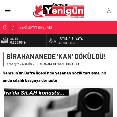
GERİ SAYIM BAŞLADI
SAMSUNSPOR’DA HEDEF 5’İNCİLİK!
İSTANBUL
31°C
ALTIN
6.660,55
‘BAFRA’YA YATIRIM YAPIN!’
AZ BULUTLU
İŞTE FINDIK FİYATI!
BİST
BİRAHANANEDE ‘KAN’ DÖKÜLDÜ!
13.779,39
YÖNETİCİ SEÇERKEN YAPILAN EN BÜYÜK HATALAR
Anasayfa
»
ASAYİŞ
»
BİRAHANANEDE ‘KAN’ DÖKÜLDÜ!
DOLAR
47,7111
Samsun’un Bafra İlçesi’nde yaşanan sözlü tartışma, bir
EURO
anda silahlı kavgaya dönüştü
55,1881