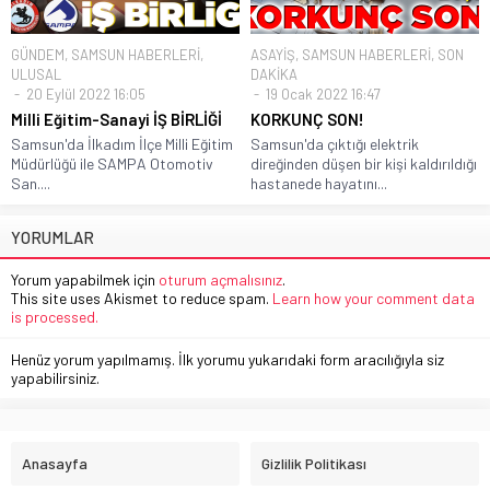
GÜNDEM
,
SAMSUN HABERLERİ
,
ASAYİŞ
,
SAMSUN HABERLERİ
,
SON
ULUSAL
DAKİKA
20 Eylül 2022 16:05
19 Ocak 2022 16:47
Milli Eğitim-Sanayi İŞ BİRLİĞİ
KORKUNÇ SON!
Samsun'da İlkadım İlçe Milli Eğitim
Samsun'da çıktığı elektrik
Müdürlüğü ile SAMPA Otomotiv
direğinden düşen bir kişi kaldırıldığı
San....
hastanede hayatını...
YORUMLAR
Yorum yapabilmek için
oturum açmalısınız
.
This site uses Akismet to reduce spam.
Learn how your comment data
is processed.
Henüz yorum yapılmamış. İlk yorumu yukarıdaki form aracılığıyla siz
yapabilirsiniz.
Anasayfa
Gizlilik Politikası