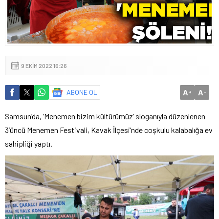
9 EKIM 2022 16:26
A
A
ABONE OL
+
-
Samsun’da, ‘Menemen bizim kültürümüz’ sloganıyla düzenlenen
3’üncü Menemen Festivali, Kavak İlçesi’nde coşkulu kalabalığa ev
sahipliği yaptı.