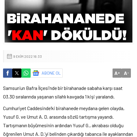
9 EKIM 2022 16:33
A
A
ABONE OL
+
-
Samsun’un Bafra İlçesi’nde bir birahanade sabaha karşı saat
03.30 sıralarında yaşanan silahlı kavgada 1 kişi yaralandı.
Cumhuriyet Caddesinde’ki birahanede meydana gelen olayda,
Yusuf G. ve Umut A. D. arasında sözlü tartışma yayandı.
Tartışmanın büyümesinin ardından Yusuf G., akrabası olduğu
öğrenilen Umut A. D.’yi belinden çıkardığı tabanca ile ayaklarından