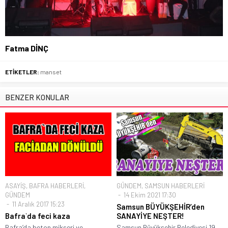
Fatma DİNÇ
ETİKETLER:
manset
BENZER KONULAR
ASAYİŞ
,
BAFRA HABERLERİ
,
GÜNDEM
,
SAMSUN HABERLERİ
GÜNDEM
14 Ekim 2021 17:30
11 Aralık 2017 15:23
Samsun BÜYÜKŞEHİR’den
Bafra`da feci kaza
SANAYİYE NEŞTER!
Bafra’da beton mikseri ve
Samsun Büyükşehir Belediyesi 19