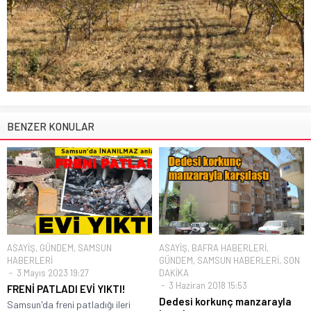
BENZER KONULAR
ASAYİŞ
,
GÜNDEM
,
SAMSUN
ASAYİŞ
,
BAFRA HABERLERİ
,
HABERLERİ
GÜNDEM
,
SAMSUN HABERLERİ
,
SON
3 Mayıs 2023 19:27
DAKİKA
3 Haziran 2018 15:53
FRENİ PATLADI EVİ YIKTI!
Dedesi korkunç manzarayla
Samsun'da freni patladığı ileri