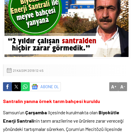
21 KASIM 2019 12:45
A
A
ABONE OL
+
-
Santralin yanına örnek tarım bahçesi kuruldu
Samsun’un
Çarşamba
ilçesinde kurulmakta olan
Biyokütle
Enerji Santrali
nin tarım arazilerine ve ürünlere zarar vereceği
yönündeki tartışmalar sürerken, Çorum’un Mecitözü ilçesinde