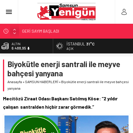
GERİ SAYIM BAŞLADI
SAMSUNSPOR’DA HEDEF 5’İNCİLİK!
İSTANBUL
31°C
ALTIN
6.488,95
‘BAFRA’YA YATIRIM YAPIN!’
AÇIK
İŞTE FINDIK FİYATI!
BİST
Biyokütle enerji santrali ile meyve
13.798,82
YÖNETİCİ SEÇERKEN YAPILAN EN BÜYÜK HATALAR
bahçesi yanyana
DOLAR
47,5939
Anasayfa
»
SAMSUN HABERLERİ
»
Biyokütle enerji santrali ile meyve bahçesi
yanyana
EURO
54,9646
Mecitözü Ziraat Odası Başkanı Satılmış Köse: “2 yıldır
çalışan santralden hiçbir zarar görmedik.”