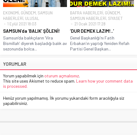
EKONOMİ
,
GÜNDEM
,
SAMSUN
BAFRA HABERLERİ
,
GÜNDEM
,
HABERLERİ
,
ULUSAL
SAMSUN HABERLERİ
,
SİYASET
1 Eylül 2021 18:03
21 Ocak 2021 17:28
SAMSUN’da ‘BALIK’ ŞÖLENİ!
‘DUR DEMEK LAZIM!..’
Samsun’da balıkçıların ‘Vira
Genel Başkanlığı'nı Fatih
Bismillah’ diyerek başladığı balık av
Erbakan'ın yaptığı Yeniden Refah
sezonunda bolca...
Partisi Genel Başkan...
YORUMLAR
Yorum yapabilmek için
oturum açmalısınız
.
This site uses Akismet to reduce spam.
Learn how your comment data
is processed.
Henüz yorum yapılmamış. İlk yorumu yukarıdaki form aracılığıyla siz
yapabilirsiniz.