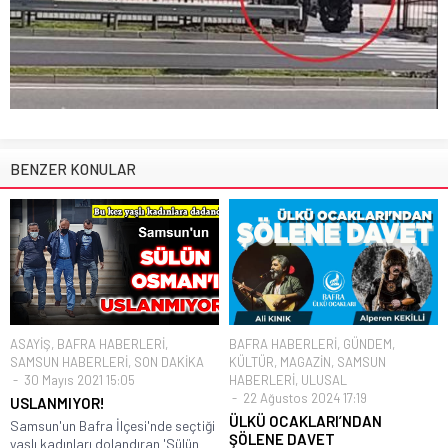
BENZER KONULAR
ASAYİŞ
,
BAFRA HABERLERİ
,
BAFRA HABERLERİ
,
GÜNDEM
,
SAMSUN HABERLERİ
,
SON DAKİKA
KÜLTÜR
,
MAGAZİN
,
SAMSUN
30 Mayıs 2021 15:05
HABERLERİ
,
ULUSAL
22 Ağustos 2024 17:19
USLANMIYOR!
ÜLKÜ OCAKLARI’NDAN
Samsun'un Bafra İlçesi'nde seçtiği
ŞÖLENE DAVET
yaşlı kadınları dolandıran 'Sülün