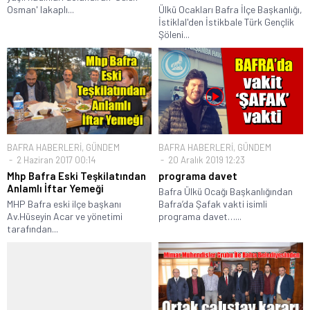
Osman' lakaplı...
Ülkü Ocakları Bafra İlçe Başkanlığı,
İstiklal'den İstikbale Türk Gençlik
Şöleni...
BAFRA HABERLERİ
,
GÜNDEM
BAFRA HABERLERİ
,
GÜNDEM
2 Haziran 2017 00:14
20 Aralık 2019 12:23
Mhp Bafra Eski Teşkilatından
programa davet
Anlamlı İftar Yemeği
Bafra Ülkü Ocağı Başkanlığından
MHP Bafra eski ilçe başkanı
Bafra’da Şafak vakti isimli
Av.Hüseyin Acar ve yönetimi
programa davet…...
tarafından...