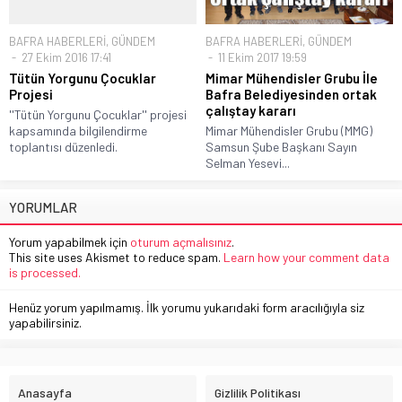
BAFRA HABERLERİ
,
GÜNDEM
BAFRA HABERLERİ
,
GÜNDEM
27 Ekim 2016 17:41
11 Ekim 2017 19:59
Tütün Yorgunu Çocuklar
Mimar Mühendisler Grubu İle
Projesi
Bafra Belediyesinden ortak
çalıştay kararı
''Tütün Yorgunu Çocuklar'' projesi
kapsamında bilgilendirme
Mimar Mühendisler Grubu (MMG)
toplantısı düzenledi.
Samsun Şube Başkanı Sayın
Selman Yesevi...
YORUMLAR
Yorum yapabilmek için
oturum açmalısınız
.
This site uses Akismet to reduce spam.
Learn how your comment data
is processed.
Henüz yorum yapılmamış. İlk yorumu yukarıdaki form aracılığıyla siz
yapabilirsiniz.
Anasayfa
Gizlilik Politikası