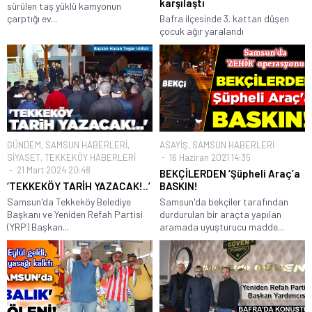
karşılaştı
sürülen taş yüklü kamyonun
çarptığı ev...
Bafra ilçesinde 3. kattan düşen
çocuk ağır yaralandı
GÜNDEM
,
SAMSUN HABERLERİ
,
ASAYİŞ
,
SAMSUN HABERLERİ
SİYASET
,
TEKKEKÖY HABERLERİ
16 Haziran 2021 14:35
21 Mart 2024 20:48
BEKÇİLERDEN ‘Şüpheli Araç’a
‘TEKKEKÖY TARİH YAZACAK!..’
BASKIN!
Samsun'da Tekkeköy Belediye
Samsun'da bekçiler tarafından
Başkanı ve Yeniden Refah Partisi
durdurulan bir araçta yapılan
(YRP) Başkan...
aramada uyuşturucu madde...