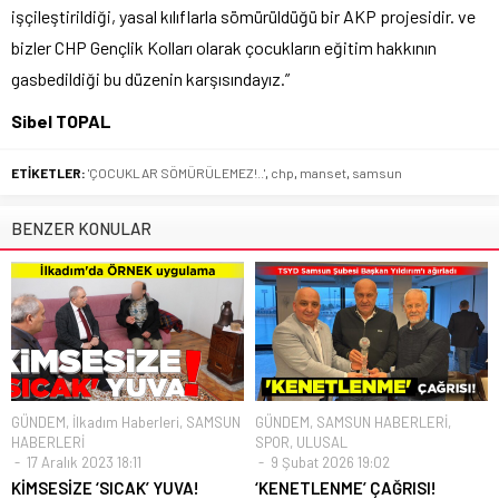
işçileştirildiği, yasal kılıflarla sömürüldüğü bir AKP projesidir. ve
bizler CHP Gençlik Kolları olarak çocukların eğitim hakkının
gasbedildiği bu düzenin karşısındayız.”
Sibel TOPAL
ETİKETLER:
'ÇOCUKLAR SÖMÜRÜLEMEZ!..'
,
chp
,
manset
,
samsun
BENZER KONULAR
GÜNDEM
,
İlkadım Haberleri
,
SAMSUN
GÜNDEM
,
SAMSUN HABERLERİ
,
HABERLERİ
SPOR
,
ULUSAL
17 Aralık 2023 18:11
9 Şubat 2026 19:02
KİMSESİZE ‘SICAK’ YUVA!
‘KENETLENME’ ÇAĞRISI!