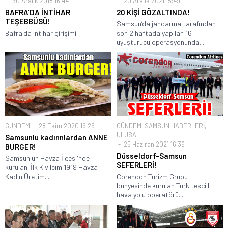
30 Aralık 2018 16:44
20 Aralık 2021 15:49
BAFRA’DA İNTİHAR
20 KİŞİ GÖZALTINDA!
TEŞEBBÜSÜ!
Samsun’da jandarma tarafından
Bafra'da intihar girişimi
son 2 haftada yapılan 16
uyuşturucu operasyonunda...
GÜNDEM
28 Ekim 2020 16:25
GÜNDEM
,
SAMSUN HABERLERİ
,
ULUSAL
Samsunlu kadınnlardan ANNE
25 Haziran 2021 16:36
BURGER!
Düsseldorf-Samsun
Samsun'un Havza İlçesi'nde
SEFERLERİ!
kurulan 'İlk Kıvılcım 1919 Havza
Kadın Üretim...
Corendon Turizm Grubu
bünyesinde kurulan Türk tescilli
hava yolu operatörü...