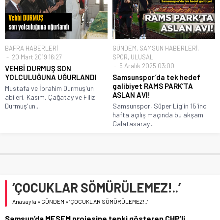
BAFRA HABERLERİ
GÜNDEM
,
SAMSUN HABERLERİ
,
20 Mart 2019 16:27
SPOR
,
ULUSAL
5 Aralık 2025 03:00
VEHBİ DURMUŞ SON
YOLCULUĞUNA UĞURLANDI
Samsunspor’da tek hedef
galibiyet RAMS PARK’TA
Mustafa ve İbrahim Durmuş'un
ASLAN AVI!
abileri, Kasım, Çağatay ve Filiz
Durmuş'un...
Samsunspor, Süper Lig'in 15'inci
hafta açılış maçında bu akşam
Galatasaray...
‘ÇOCUKLAR SÖMÜRÜLEMEZ!..’
Anasayfa
»
GÜNDEM
»
‘ÇOCUKLAR SÖMÜRÜLEMEZ!..’
Samsun’da MESEM projesine tepki gösteren CHP’li