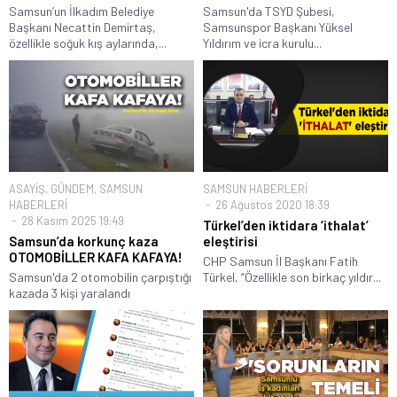
Samsun’un İlkadım Belediye
Samsun'da TSYD Şubesi,
Başkanı Necattin Demirtaş,
Samsunspor Başkanı Yüksel
özellikle soğuk kış aylarında,...
Yıldırım ve icra kurulu...
ASAYİŞ
,
GÜNDEM
,
SAMSUN
SAMSUN HABERLERİ
HABERLERİ
26 Ağustos 2020 18:39
28 Kasım 2025 19:49
Türkel’den iktidara ‘ithalat’
Samsun’da korkunç kaza
eleştirisi
OTOMOBİLLER KAFA KAFAYA!
CHP Samsun İl Başkanı Fatih
Samsun'da 2 otomobilin çarpıştığı
Türkel, “Özellikle son birkaç yıldır...
kazada 3 kişi yaralandı