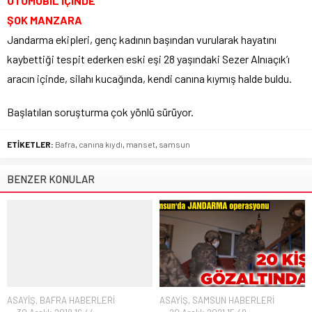
OTOMOBİL İÇİNDE
ŞOK MANZARA
Jandarma ekipleri, genç kadının başından vurularak hayatını
kaybettiği tespit ederken eski eşi 28 yaşındaki Sezer Alnıaçık’ı
aracın içinde, silahı kucağında, kendi canına kıymış halde buldu.
Başlatılan soruşturma çok yönlü sürüyor.
ETİKETLER:
Bafra
,
canına kıydı
,
manset
,
samsun
BENZER KONULAR
ASAYİŞ
,
BAFRA HABERLERİ
ASAYİŞ
,
SAMSUN HABERLERİ