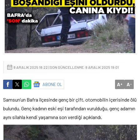
8 ARALIK 2025 18:22 | SON GÜNCELLENME: 8 ARALIK 2025 19:01
A
A
ABONE OL
+
-
Samsun’un Bafra ilçesinde genç bir çift, otomobilin içerisinde ölü
bulundu. Genç kadının eski eşi tarafından vurulduğu, genç adamın
aynı silahla kendi yaşamına son verdiği açıklandı.