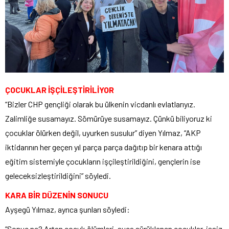
ÇOCUKLAR İŞÇİLEŞTİRİLİYOR
“Bizler CHP gençliği olarak bu ülkenin vicdanlı evlatlarıyız.
Zalimliğe susamayız. Sömürüye susamayız. Çünkü biliyoruz ki
çocuklar ölürken değil, uyurken susulur” diyen Yılmaz, “AKP
iktidarının her geçen yıl parça parça dağıtıp bir kenara attığı
eğitim sistemiyle çocukların işçileştirildiğini, gençlerin ise
geleceksizleştirildiğini” söyledi.
KARA BİR DÜZENİN SONUCU
Ayşegü Yılmaz, ayrıca şunları söyledi:
“Sonuç ne? Artan çocuk ölümleri, suça sürüklenen çocuklar, işsiz