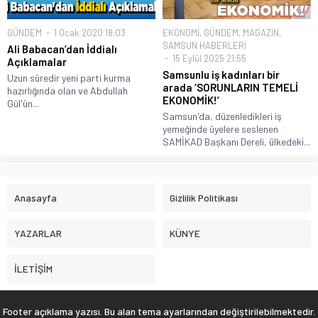
GÜNDEM
1 Ocak 2020 18:03
EKONOMİ
,
GÜNDEM
,
MAGAZİN
,
SAMSUN HABERLERİ
Ali Babacan’dan İddialı
15 Eylül 2025 21:55
Açıklamalar
Samsunlu iş kadınları bir
Uzun süredir yeni parti kurma
arada ‘SORUNLARIN TEMELİ
hazırlığında olan ve Abdullah
EKONOMİK!’
Gül'ün...
Samsun'da, düzenledikleri iş
yemeğinde üyelere seslenen
SAMİKAD Başkanı Dereli, ülkedeki...
Anasayfa
Gizlilik Politikası
YAZARLAR
KÜNYE
İLETİŞİM
Footer açıklama yazısı. Bu alan tema ayarlarından değiştirilebilmektedir.