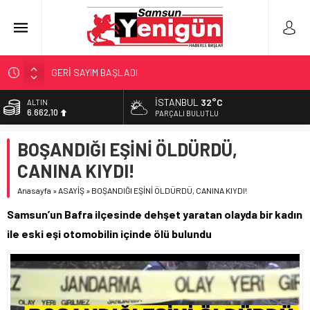
GERİ SAYIM BAŞLADI
SAMSUNSPOR’DA HEDEF 5’İNCİLİK!
İSTANBUL
32°C
ALTIN
6.662,10
‘BAFRA’YA YATIRIM YAPIN!’
PARÇALI BULUTLU
İŞTE FINDIK FİYATI!
BİST
BOŞANDIĞI EŞİNİ ÖLDÜRDÜ,
13.779,39
YÖNETİCİ SEÇERKEN YAPILAN EN BÜYÜK HATALAR
CANINA KIYDI!
DOLAR
47,6954
Anasayfa
»
ASAYİŞ
»
BOŞANDIĞI EŞİNİ ÖLDÜRDÜ, CANINA KIYDI!
EURO
Samsun’un Bafra ilçesinde dehşet yaratan olayda bir kadın
55,1824
ile eski eşi otomobilin içinde ölü bulundu