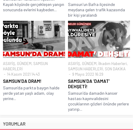
Kayalı köyünde gerçekleşen yangın
Samsun'un Bafra ilçesinde
sonucunda evlerini kaybeden...
meydana gelen trafik kazasında
bir kişi yaralandı
ASAYİŞ
,
GÜNDEM
,
SAMSUN
ASAYİŞ
,
GÜNDEM
,
İlkadım Haberleri
,
HABERLERİ
SAMSUN HABERLERİ
,
SON DAKİKA
14 Kasım 2021 14:43
9 Mayıs 2022 16:29
SAMSUN’DA DRAM!
SAMSUN’DA ‘DAMAT’
DEHŞETİ!
Samsun’da parkta baygın halde
yerde yatan yaşlı adam, olay
Samsun'da damadın kanser
yerine...
hastası kayınvalidesini
çocuklarının gözleri önünde yerlere
yatırıp...
YORUMLAR