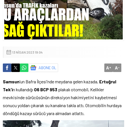
13 NISAN 2023 19:04
A
A
ABONE OL
+
-
Samsun
‘un Bafra İlçesi’nde meydana gelen kazada,
Ertuğrul
Tek’i
n kullandığı
06 BCP 953
plakalı otomobil, Kelikler
mevkisinde sürücüsünün direksiyon hakimiyetini kaybetmesi
sonucu yoldan çıkarak su kanalına takla attı. Otomobilin hurdaya
döndüğü kazayı sürücü yara almadan atlattı.