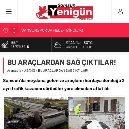
SAMSUNSPOR’DA HEDEF 5’İNCİLİK!
‘BAFRA’YA YATIRIM YAPIN!’
İSTANBUL
33°C
BİST
13.779,39
İŞTE FINDIK FİYATI!
PARÇALI BULUTLU
YÖNETİCİ SEÇERKEN YAPILAN EN BÜYÜK HATALAR
DOLAR
BU ARAÇLARDAN SAĞ ÇIKTILAR!
47,7111
GERİ SAYIM BAŞLADI
Anasayfa
»
ASAYİŞ
»
BU ARAÇLARDAN SAĞ ÇIKTILAR!
EURO
55,1881
Samsun’da meydana gelen ve araçların hurdaya döndüğü 2
ALTIN
ayrı trafik kazasını sürücüler yara almadan atlatıldı
6.660,55