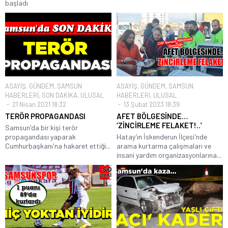
başladı
ASAYİŞ
,
GÜNDEM
,
SAMSUN
ASAYİŞ
,
GÜNDEM
,
SAMSUN
HABERLERİ
,
SON DAKİKA
,
ULUSAL
HABERLERİ
,
ULUSAL
21 Nisan 2021 18:32
13 Şubat 2023 18:39
TERÖR PROPAGANDASI
AFET BÖLGESİNDE…
‘ZİNCİRLEME FELAKET!..’
Samsun'da bir kişi terör
propagandası yaparak
Hatay’ın İskenderun İlçesi'nde
Cumhurbaşkanı'na hakaret ettiği...
arama kurtarma çalışmaları ve
insani yardım organizasyonlarına...