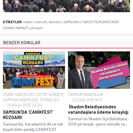
ETİKETLER:
haber
,
manset
,
samsun
,
SAMSUNLU TAKSİCİ İÇİN BERLİN'DE
CENAZI NAMAZI!
,
yenigün
BENZER KONULAR
CANİK HABERLERİ
,
EĞİTİM
,
GÜNDEM
,
SAMSUN HABERLERİ
SAMSUN HABERLERİ
,
TEKNOLOJİ
23 Eylül 2019 18:17
24 Nisan 2025 22:00
İlkadım Belediyesinden
SAMSUN’DA ‘CANİKFEST’
vatandaşlara ödeme kolaylığı
RÜZGARI!
Samsun'un İlkadım İlçe Belediyesi,
Samsun'da, Karadeniz’in ilk ve tek
2019 yılı emlak, çevre temizlik ve...
büyük bilim şenliği CANİKFEST