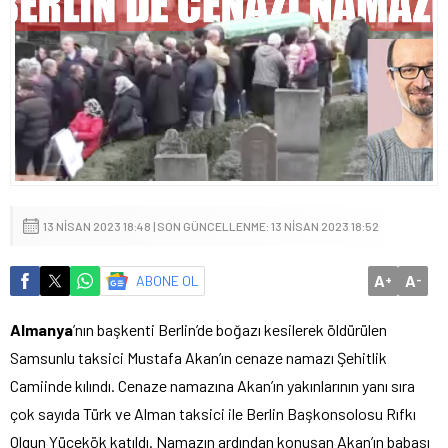
13 NISAN 2023 18:48 | SON GÜNCELLENME: 13 NISAN 2023 18:52
A
A
ABONE OL
+
-
Almanya
’nın başkenti Berlin’de boğazı kesilerek öldürülen
Samsunlu taksici Mustafa Akan’ın cenaze namazı Şehitlik
Camiinde kılındı. Cenaze namazına Akan’ın yakınlarının yanı sıra
çok sayıda Türk ve Alman taksici ile Berlin Başkonsolosu Rıfkı
Olgun Yücekök katıldı. Namazın ardından konuşan Akan’ın babası