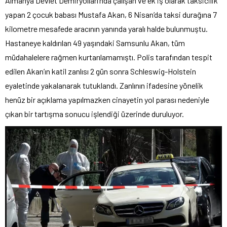
Almanya Devlet Demiryolları’nda çalışan ve ek iş olarak taksicilik
yapan 2 çocuk babası Mustafa Akan, 6 Nisan’da taksi durağına 7
kilometre mesafede aracının yanında yaralı halde bulunmuştu.
Hastaneye kaldırılan 49 yaşındaki Samsunlu Akan, tüm
müdahalelere rağmen kurtarılamamıştı. Polis tarafından tespit
edilen Akan’ın katil zanlısı 2 gün sonra Schleswig-Holstein
eyaletinde yakalanarak tutuklandı. Zanlının ifadesine yönelik
henüz bir açıklama yapılmazken cinayetin yol parası nedeniyle
çıkan bir tartışma sonucu işlendiği üzerinde duruluyor.