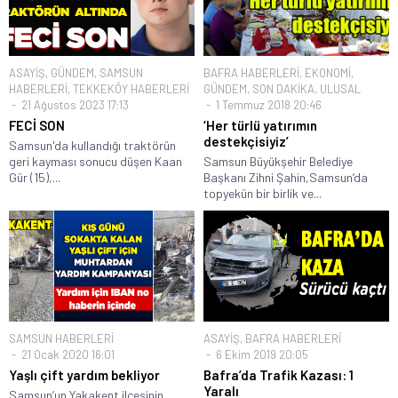
ASAYİŞ
,
GÜNDEM
,
SAMSUN
BAFRA HABERLERİ
,
EKONOMİ
,
HABERLERİ
,
TEKKEKÖY HABERLERİ
GÜNDEM
,
SON DAKİKA
,
ULUSAL
21 Ağustos 2023 17:13
1 Temmuz 2018 20:46
FECİ SON
‘Her türlü yatırımın
destekçisiyiz’
Samsun'da kullandığı traktörün
geri kayması sonucu düşen Kaan
Samsun Büyükşehir Belediye
Gür (15),...
Başkanı Zihni Şahin,Samsun’da
topyekün bir birlik ve...
SAMSUN HABERLERİ
ASAYİŞ
,
BAFRA HABERLERİ
21 Ocak 2020 16:01
6 Ekim 2019 20:05
Yaşlı çift yardım bekliyor
Bafra’da Trafik Kazası: 1
Yaralı
Samsun’un Yakakent ilçesinin