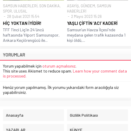
SAMSUN HABERLERİ
,
SON DAKİKA
,
ASAYİŞ
,
GÜNDEM
,
SAMSUN
SPOR
,
ULUSAL
HABERLERİ
28 Şubat 2021 15:54
2 Mayıs 2023 15:26
HİÇ YOKTAN İYİDİR!
YAŞLI ÇİFTİN ‘ACI’ KADERİ
TFF 1'inci Lig'in 24'üncü
Samsun’un Havza İlçesi'nde
haftasında Yılport Samsunspor,
meydana gelen trafik kazasında 1
Ankara Keçiörengücü ile...
kişi öldü,...
YORUMLAR
Yorum yapabilmek için
oturum açmalısınız
.
This site uses Akismet to reduce spam.
Learn how your comment data
is processed.
Henüz yorum yapılmamış. İlk yorumu yukarıdaki form aracılığıyla siz
yapabilirsiniz.
Anasayfa
Gizlilik Politikası
YAZARLAR
KÜNYE