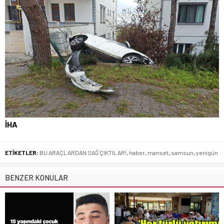
İHA
ETİKETLER:
BU ARAÇLARDAN SAĞ ÇIKTILAR!
,
haber
,
manset
,
samsun
,
yenigün
BENZER KONULAR