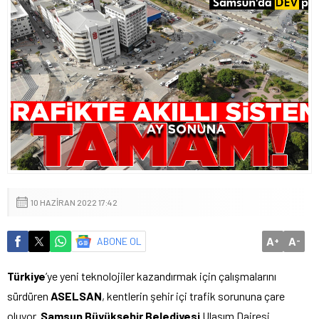
10 HAZIRAN 2022 17:42
A
A
ABONE OL
+
-
Türkiye
’ye yeni teknolojiler kazandırmak için çalışmalarını
sürdüren
ASELSAN
, kentlerin şehir içi trafik sorununa çare
oluyor.
Samsun Büyükşehir Belediyesi
Ulaşım Dairesi