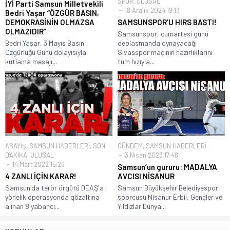
SPOR
,
ULUSAL
İYİ Parti Samsun Milletvekili
18 Aralık 2024 19:13
Bedri Yaşar “ÖZGÜR BASIN,
DEMOKRASİNİN OLMAZSA
SAMSUNSPOR’U HIRS BASTI!
OLMAZIDIR”
Samsunspor, cumartesi günü
Bedri Yaşar, 3 Mayıs Basın
deplasmanda oynayacağı
Özgürlüğü Günü dolayısıyla
Sivasspor maçının hazırlıklarını
kutlama mesajı...
tüm hızıyla...
ASAYİŞ
,
SAMSUN HABERLERİ
,
SON
GÜNDEM
,
SAMSUN HABERLERİ
DAKİKA
,
ULUSAL
3 Nisan 2023 17:48
14 Mart 2022 15:26
Samsun’un gururu: MADALYA
4 ZANLI İÇİN KARAR!
AVCISI NİSANUR
Samsun'da terör örgütü DEAŞ'a
Samsun Büyükşehir Belediyespor
yönelik operasyonda gözaltına
sporcusu Nisanur Erbil, Gençler ve
alınan 8 yabancı...
Yıldızlar Dünya...