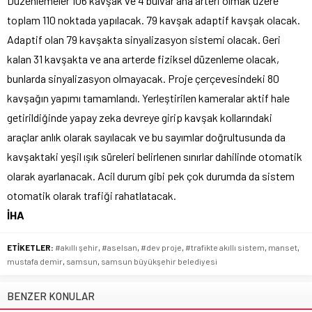
Düzenlemeler 106 kavşak ve 4 bulvar ana arteri olmak üzere
toplam 110 noktada yapılacak. 79 kavşak adaptif kavşak olacak.
Adaptif olan 79 kavşakta sinyalizasyon sistemi olacak. Geri
kalan 31 kavşakta ve ana arterde fiziksel düzenleme olacak,
bunlarda sinyalizasyon olmayacak. Proje çerçevesindeki 80
kavşağın yapımı tamamlandı. Yerleştirilen kameralar aktif hale
getirildiğinde yapay zeka devreye girip kavşak kollarındaki
araçlar anlık olarak sayılacak ve bu sayımlar doğrultusunda da
kavşaktaki yeşil ışık süreleri belirlenen sınırlar dahilinde otomatik
olarak ayarlanacak. Acil durum gibi pek çok durumda da sistem
otomatik olarak trafiği rahatlatacak.
İHA
ETİKETLER:
#akıllı şehir
,
#aselsan
,
#dev proje
,
#trafikte akıllı sistem
,
manset
,
mustafa demir
,
samsun
,
samsun büyükşehir belediyesi
BENZER KONULAR