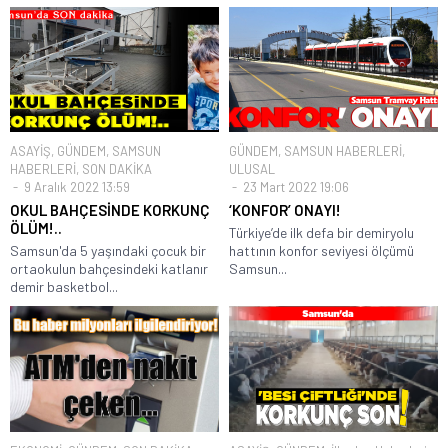
ASAYİŞ
,
GÜNDEM
,
SAMSUN
GÜNDEM
,
SAMSUN HABERLERİ
,
HABERLERİ
,
SON DAKİKA
ULUSAL
9 Aralık 2022 13:59
23 Mart 2022 19:06
OKUL BAHÇESİNDE KORKUNÇ
‘KONFOR’ ONAYI!
ÖLÜM!..
Türkiye’de ilk defa bir demiryolu
Samsun'da 5 yaşındaki çocuk bir
hattının konfor seviyesi ölçümü
ortaokulun bahçesindeki katlanır
Samsun...
demir basketbol...