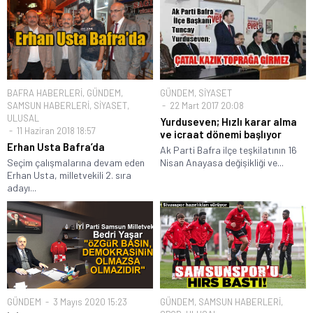
BAFRA HABERLERİ
,
GÜNDEM
,
GÜNDEM
,
SİYASET
SAMSUN HABERLERİ
,
SİYASET
,
22 Mart 2017 20:08
ULUSAL
Yurduseven; Hızlı karar alma
11 Haziran 2018 18:57
ve icraat dönemi başlıyor
Erhan Usta Bafra’da
Ak Parti Bafra ilçe teşkilatının 16
Seçim çalışmalarına devam eden
Nisan Anayasa değişikliği ve...
Erhan Usta, milletvekili 2. sıra
adayı...
GÜNDEM
3 Mayıs 2020 15:23
GÜNDEM
,
SAMSUN HABERLERİ
,