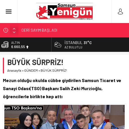
GERİ SAYIM BAŞLADI
SAMSUNSPOR’DA HEDEF 5’İNCİLİK!
İSTANBUL
31°C
ALTIN
6.660,55
‘BAFRA’YA YATIRIM YAPIN!’
AZ BULUTLU
İŞTE FINDIK FİYATI!
BİST
BÜYÜK SÜRPRİZ!
13.779,39
YÖNETİCİ SEÇERKEN YAPILAN EN BÜYÜK HATALAR
Anasayfa
»
GÜNDEM
»
BÜYÜK SÜRPRİZ!
DOLAR
47,7111
Mezun olduğu okulda cübbe giydirilen Samsun Ticaret ve
EURO
Sanayi Odası(TSO) Başkanı Salih Zeki Murzioğlu,
55,1881
öğrencilerle birlikte kep attı