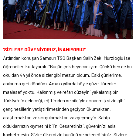
‘SİZLERE GÜVENİYORUZ, İNANIYORUZ’
Ardından konuşan Samsun TSO Başkanı Salih Zeki Murzioğlu ise
öğrencileri kutlayarak, “Bugün çok heyecanlıyım. Çünkü ben de bu
okuldan 44 yıl önce sizler gibi mezun oldum. Eski günlerime,
anılarıma geri döndüm. Ama o yıllarda böyle güzel törenler
maalesef yoktu. Kalkınmış ve refah düzeyini yakalamış bir
Türkiye’nin geleceği, eğitimden ve bilgiyle donanmış sizin gibi
genç nesillerin yetiştirilmesinden geçiyor. Okumaktan,
araştırmaktan ve sorgulamaktan vazgeçmeyin. Sahip
olduklarınızın kıymetini bilin. Cesaretinizi, güveninizi asla
kaybetmeyin. Sizler ülkemizin bugünü ve geleceğisiniz. Sizlere