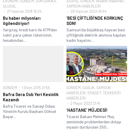
EKONOMİ
,
GÜNDEM
,
SON DAKİKA
,
ASAYİŞ
,
GÜNDEM
,
İlkadım Haberleri
,
ULUSAL
SAMSUN HABERLERİ
27 Haziran 2018 19:34
20 Haziran 2024 16:54
Bu haber milyonları
‘BESİ ÇİFTLİĞİ’NDE KORKUNÇ
ilgilendiriyor!
SON!
Yargıtay, kredi kartı ile ATM'den
Samsun'da büyükbaş hayvan besi
nakit para çeken tüketicinin,
çiftliğinde elektrik akımına kapılan
hesabından...
kadın hayatını...
GÜNDEM
1 Ekim 2015 21:55
GÜNDEM
,
SAĞLIK
,
SAMSUN
HABERLERİ
,
SİYASET
,
TEKKEKÖY
Bafra Sera Osb Yeri Kesinlik
HABERLERİ
Kazandı
2 Mayıs 2023 21:41
Bafra Ticaret ve Sanayi Odası
‘HASTANE’ MÜJDESİ!
Yönetim Kurulu Başkanı Göksel
Başar...
Ticaret Bakanı Mehmet Muş,
zemininde problemlerden dolayı
inşaatı durdurulan 250...