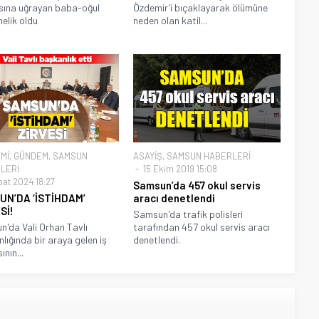
ısına uğrayan baba-oğul
Özdemir’i bıçaklayarak ölümüne
elik oldu
neden olan katil...
Mİ
,
GÜNDEM
,
SAMSUN
ASAYİŞ
,
SAMSUN HABERLERİ
LERİ
15 Ekim 2019 15:08
bat 2024 18:27
Samsun’da 457 okul servis
UN’DA ‘İSTİHDAM’
aracı denetlendi
Sİ!
Samsun'da trafik polisleri
'da Vali Orhan Tavlı
tarafından 457 okul servis aracı
lığında bir araya gelen iş
denetlendi.
nın...