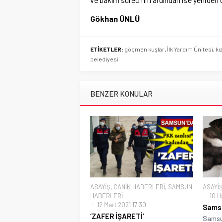
Gökhan ÜNLÜ
ETİKETLER:
göçmen kuşlar
,
İlk Yardım Ünitesi
,
kı
belediyesi
BENZER KONULAR
ASAYİŞ
,
CANİK HABERLERİ
,
SAMSUN
ASAYİ
HABERLERİ
10 H
12 Mart 2021 17:30
Samsu
‘ZAFER İŞARETİ’
Samsun