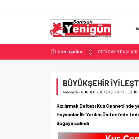
A
SON DAKİKA
GERİ SAYIM BAŞLADI
SAMSUNSPOR’DA HEDE
‘BAFRA’YA YATIRIM YAP
İŞTE FINDIK FİYATI!
BÜYÜKŞEHİR İYİLEŞT
YÖNETİCİ SEÇERKEN
Anasayfa
»
GÜNDEM
»
BÜYÜKŞEHİR İYİLEŞTİR
Kızılırmak Deltası Kuş Cenneti’nde y
Hayvanlar İlk Yardım Ünitesi’nde ted
doğaya salındı