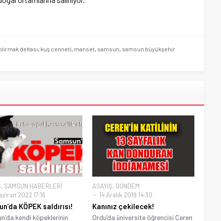
zılırmak deltası
,
kuş cenneti
,
manset
,
samsun
,
samsun büyükşehir
Ş
,
SAMSUN HABERLERİ
ASAYİŞ
,
GÜNDEM
aziran 2022 17:16
14 Aralık 2019 14:30
n’da KÖPEK saldırısı!
Kanınız çekilecek!
'da kendi köpeklerinin
Ordu’da üniversite öğrencisi Ceren