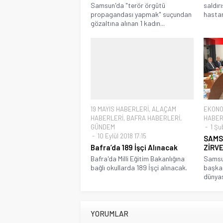
Samsun'da "terör örgütü
saldır
propagandası yapmak" suçundan
hastan
gözaltına alınan 1 kadın...
19 MAYIS HABERLERİ
,
ALAÇAM
EKONO
HABERLERİ
,
BAFRA HABERLERİ
,
HABER
GÜNDEM
1 Şu
10 Eylül 2018 17:15
SAMS
Bafra’da 189 İşçi Alınacak
ZİRVE
Bafra'da Milli Eğitim Bakanlığına
Samsun
bağlı okullarda 189 İşçi alınacak.
başkan
dünyası
YORUMLAR