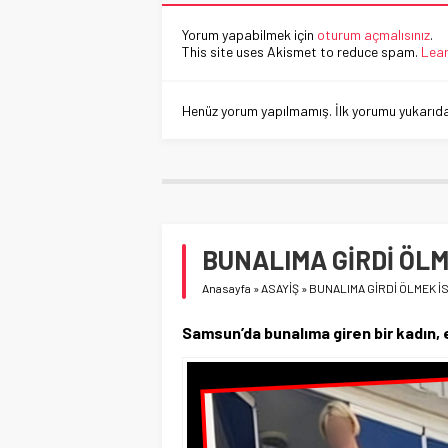
Yorum yapabilmek için
oturum açmalısınız
.
This site uses Akismet to reduce spam.
Lear
Henüz yorum yapılmamış. İlk yorumu yukarıdaki
BUNALIMA GİRDİ ÖLM
Anasayfa
»
ASAYİŞ
»
BUNALIMA GİRDİ ÖLMEK İ
Samsun’da bunalıma giren bir kadın, e