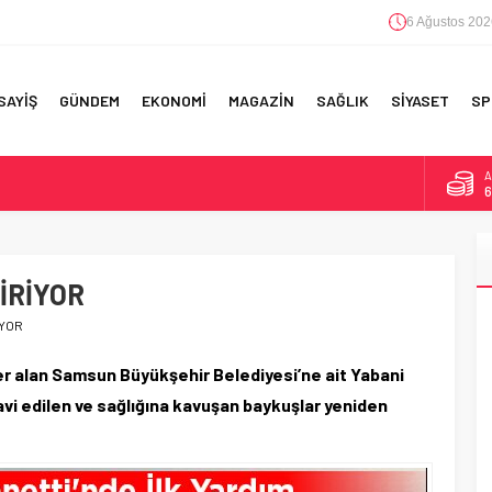
6 Ağustos 202
SAYİŞ
GÜNDEM
EKONOMİ
MAGAZİN
SAĞLIK
SİYASET
SP
A
6
F 5’İNCİLİK!
B
1
IN!’
İRİYOR
D
4
 YAPILAN EN BÜYÜK HATALAR
İYOR
E
5
er alan Samsun Büyükşehir Belediyesi’ne ait Yabani
avi edilen ve sağlığına kavuşan baykuşlar yeniden