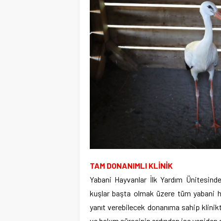
TAM DONANIMLI KLİNİK
Yabani Hayvanlar İlk Yardım Ünitesind
kuşlar başta olmak üzere tüm yabani hay
yanıt verebilecek donanıma sahip klinikt
ve bakım sürecinin ardından ise yeniden d