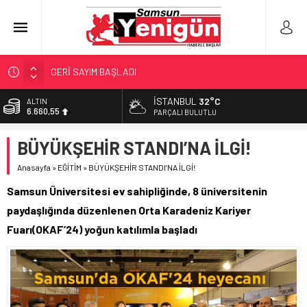
GERİ SAYIM BAŞLADI
SAMSUNSPOR’DA HEDEF 5’İNCİLİK!
İSTANBUL
32°C
ALTIN
6.660,55
‘BAFRA’YA YATIRIM YAPIN!’
PARÇALI BULUTLU
İŞTE FINDIK FİYATI!
BİST
BÜYÜKŞEHİR STANDI’NA İLGİ!
13.779,39
YÖNETİCİ SEÇERKEN YAPILAN EN BÜYÜK HATALAR
Anasayfa
»
EĞİTİM
»
BÜYÜKŞEHİR STANDI’NA İLGİ!
DOLAR
47,7111
Samsun Üniversitesi ev sahipliğinde, 8 üniversitenin
EURO
paydaşlığında düzenlenen Orta Karadeniz Kariyer
55,1881
Fuarı(OKAF’24) yoğun katılımla başladı