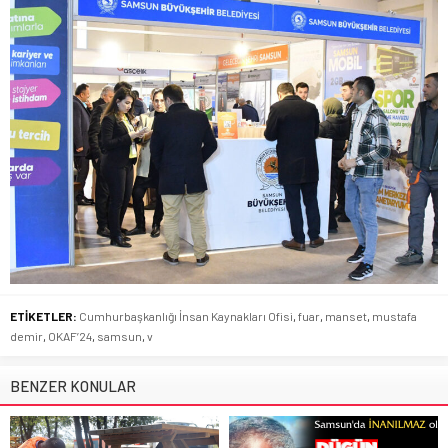
ETİKETLER:
Cumhurbaşkanlığı İnsan Kaynakları Ofisi
,
fuar
,
manset
,
mustafa
demir
,
OKAF’24
,
samsun
,
v
BENZER KONULAR