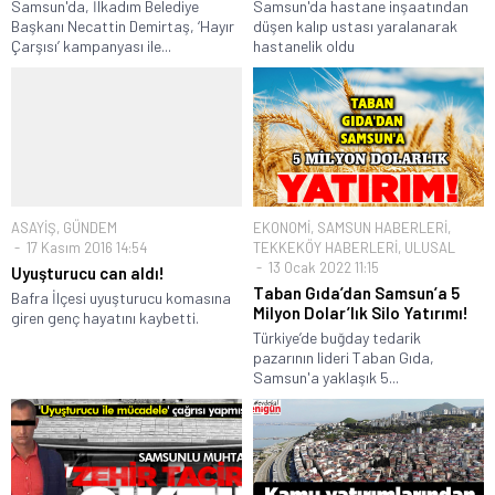
Samsun'da, İlkadım Belediye
Samsun'da hastane inşaatından
Başkanı Necattin Demirtaş, ‘Hayır
düşen kalıp ustası yaralanarak
Çarşısı’ kampanyası ile...
hastanelik oldu
ASAYİŞ
,
GÜNDEM
EKONOMİ
,
SAMSUN HABERLERİ
,
17 Kasım 2016 14:54
TEKKEKÖY HABERLERİ
,
ULUSAL
13 Ocak 2022 11:15
Uyuşturucu can aldı!
Taban Gıda’dan Samsun’a 5
Bafra İlçesi uyuşturucu komasına
Milyon Dolar’lık Silo Yatırımı!
giren genç hayatını kaybetti.
Türkiye’de buğday tedarik
pazarının lideri Taban Gıda,
Samsun'a yaklaşık 5...