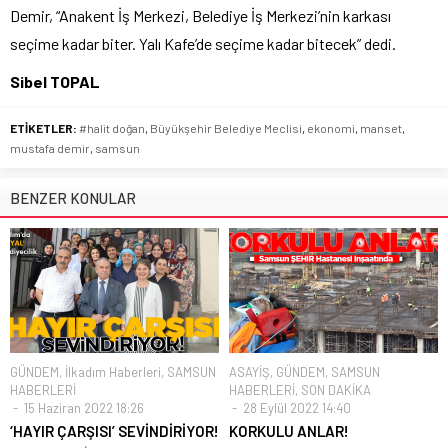
Demir, “Anakent İş Merkezi, Belediye İş Merkezi’nin karkası
seçime kadar biter. Yalı Kafe’de seçime kadar bitecek” dedi.
Sibel TOPAL
ETİKETLER:
#halit doğan
,
Büyükşehir Belediye Meclisi
,
ekonomi
,
manset
,
mustafa demir
,
samsun
BENZER KONULAR
GÜNDEM
,
İlkadım Haberleri
,
SAMSUN
ASAYİŞ
,
GÜNDEM
,
SAMSUN
HABERLERİ
HABERLERİ
,
SON DAKİKA
15 Haziran 2022 18:26
28 Eylül 2022 14:40
‘HAYIR ÇARŞISI’ SEVİNDİRİYOR!
KORKULU ANLAR!