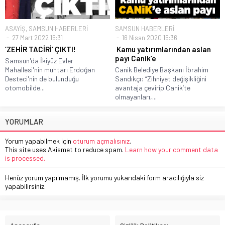
ASAYİŞ
,
SAMSUN HABERLERİ
SAMSUN HABERLERİ
27 Mart 2022 15:31
16 Nisan 2020 15:36
‘ZEHİR TACİRİ’ ÇIKTI!
Kamu yatırımlarından aslan
payı Canik’e
Samsun'da İkiyüz Evler
Mahallesi'nin muhtarı Erdoğan
Canik Belediye Başkanı İbrahim
Desteci'nin de bulunduğu
Sandıkçı: “Zihniyet değişikliğini
otomobilde...
avantaja çevirip Canik’te
olmayanları,...
YORUMLAR
Yorum yapabilmek için
oturum açmalısınız
.
This site uses Akismet to reduce spam.
Learn how your comment data
is processed.
Henüz yorum yapılmamış. İlk yorumu yukarıdaki form aracılığıyla siz
yapabilirsiniz.