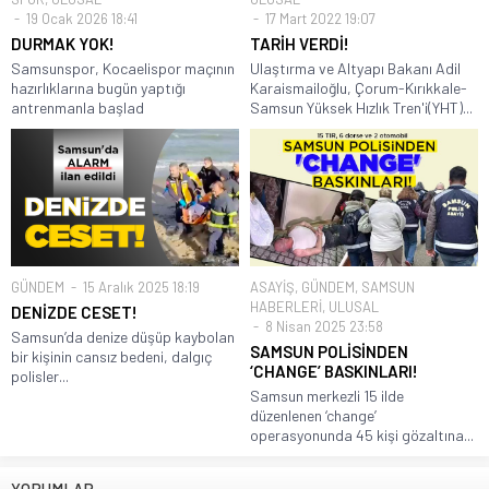
19 Ocak 2026 18:41
17 Mart 2022 19:07
DURMAK YOK!
TARİH VERDİ!
Samsunspor, Kocaelispor maçının
Ulaştırma ve Altyapı Bakanı Adil
hazırlıklarına bugün yaptığı
Karaismailoğlu, Çorum-Kırıkkale-
antrenmanla başlad
Samsun Yüksek Hızlık Tren'i(YHT)...
GÜNDEM
15 Aralık 2025 18:19
ASAYİŞ
,
GÜNDEM
,
SAMSUN
HABERLERİ
,
ULUSAL
DENİZDE CESET!
8 Nisan 2025 23:58
Samsun’da denize düşüp kaybolan
SAMSUN POLİSİNDEN
bir kişinin cansız bedeni, dalgıç
‘CHANGE’ BASKINLARI!
polisler...
Samsun merkezli 15 ilde
düzenlenen ‘change’
operasyonunda 45 kişi gözaltına...
YORUMLAR