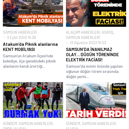
SAMSUN HABERLERİ
ALAÇAM HABERLERİ
,
ASAYİŞ
,
3 Eylül 2020 15:36
SAMSUN HABERLERİ
13 Ağustos 2023 15:03
Atakum’da Piknik alanlarına
KENT MOBİLYASI
SAMSUN’DA İNANILMAZ
OLAY… DÜGÜN TÖRENİNDE
Samsun’un Atakum İlçesi’nde
ELEKTRİK FACİASI!
belediye, ilçe genelindeki piknik
alanlarını kendi ürettiği...
Samsun'da evinin önünde yapılan
oğlunun düğün töreni sırasında
düğün yerini...
GÜNDEM
,
SAMSUN HABERLERİ
,
GÜNDEM
,
SAMSUN HABERLERİ
,
SPOR
,
ULUSAL
ULUSAL