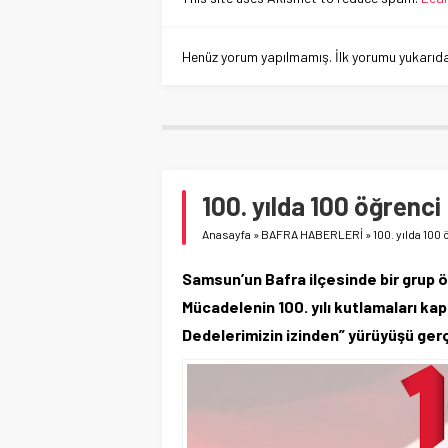
Henüz yorum yapılmamış. İlk yorumu yukarıdaki
100. yılda 100 öğrenc
Anasayfa
»
BAFRA HABERLERİ
»
100. yılda 10
Samsun’un Bafra ilçesinde bir grup ö
Mücadelenin 100. yılı kutlamaları kap
Dedelerimizin izinden” yürüyüşü ge