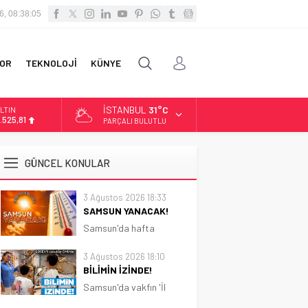
6, 08:38:07
OR
TEKNOLOJİ
KÜNYE
İSTANBUL
31°C
LTIN
.525,81
PARÇALI BULUTLU
İST
3.703,13
GÜNCEL KONULAR
OLAR
7,5932
3 Ağustos 2026 18:33
SAMSUN YANACAK!
URO
5,0919
Samsun'da hafta
boyunca güneşli ve sıcak
hava etkili olacak.
3 Ağustos 2026 18:10
Sıcaklık 31 dereceye
BİLİMİN İZİNDE!
kadar çıkacak
Samsun'da vakfın 'İl
Koordinatörlüğü'nce