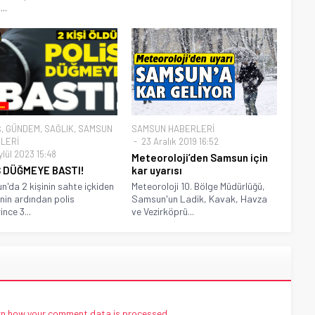
..
Ş
,
GÜNDEM
,
SAĞLIK
,
SAMSUN
SAMSUN HABERLERİ
LERİ
23 Aralık 2019 16:52
ylül 2023 15:48
Meteoroloji’den Samsun için
S DÜĞMEYE BASTI!
kar uyarısı
'da 2 kişinin sahte içkiden
Meteoroloji 10. Bölge Müdürlüğü,
nin ardından polis
Samsun'un Ladik, Kavak, Havza
ince 3...
ve Vezirköprü...
n how your comment data is processed.