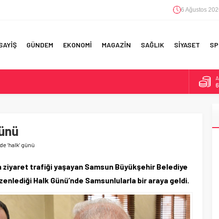
6 Ağustos 202
SAYİŞ
GÜNDEM
EKONOMİ
MAGAZİN
SAĞLIK
SİYASET
SP
A
6
B
1
RI!
günü
D
4
de ‘halk’ günü
E
5
 ziyaret trafiği yaşayan Samsun Büyükşehir Belediye
enlediği Halk Günü’nde Samsunlularla bir araya geldi.