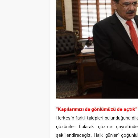
“Kapılarımızı da gönlümüzü de açtık”
Herkesin farklı talepleri bulunduğuna di
çözümler bularak çözme gayretinde
şekillendireceğiz. Halk günleri çoğunluk