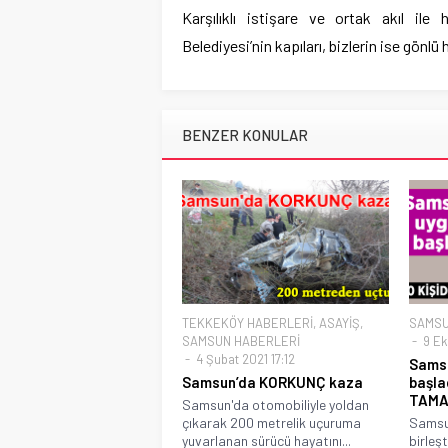
Karşılıklı istişare ve ortak akıl il
Belediyesi’nin kapıları, bizlerin ise gönl
BENZER KONULAR
TEKKEKÖY HABERLERİ
,
ASAYİŞ
,
SAMSU
SAMSUN HABERLERİ
9 Ek
4 Şubat 2021 17:12
Samsu
Samsun’da KORKUNÇ kaza
başla
TAM
Samsun'da otomobiliyle yoldan
çıkarak 200 metrelik uçuruma
Samsun
yuvarlanan sürücü hayatını...
birleş