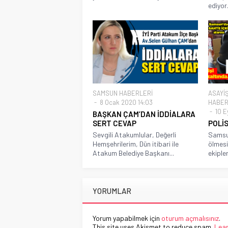
ediyor..
SAMSUN HABERLERİ
ASAYİ
8 Ocak 2020 14:03
HABER
10 E
BAŞKAN ÇAM’DAN İDDİALARA
SERT CEVAP
POLİ
Sevgili Atakumlular, Değerli
Samsun
Hemşehrilerim, Dün itibari ile
ölmesi
Atakum Belediye Başkanı...
ekipler
YORUMLAR
Yorum yapabilmek için
oturum açmalısınız
.
This site uses Akismet to reduce spam.
Lear