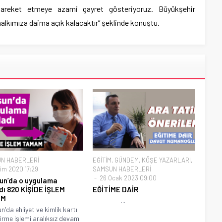
e hareket etmeye azami gayret gösteriyoruz. Büyükşehir
ü halkımıza daima açık kalacaktır” şeklinde konuştu.
N HABERLERİ
EĞİTİM
,
GÜNDEM
,
KÖŞE YAZARLARI
,
im 2020 17:29
SAMSUN HABERLERİ
26 Ocak 2023 09:00
n’da o uygulama
dı 820 KİŞİDE İŞLEM
EĞİTİME DAİR
AM
...
'da ehliyet ve kimlik kartı
tirme işlemi aralıksız devam