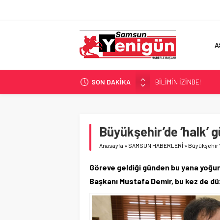
A
SON DAKİKA
BİLİMİN İZİNDE!
TIR’A ‘ZEHİR’ BASKINI!
FECİ SON!
UÇURUMDA CAN PAZA
Büyükşehir’de ‘halk’ 
SAMSUN YANACAK!
Anasayfa
»
SAMSUN HABERLERİ
»
Büyükşehir’
Göreve geldiği günden bu yana yoğun
Başkanı Mustafa Demir, bu kez de düz