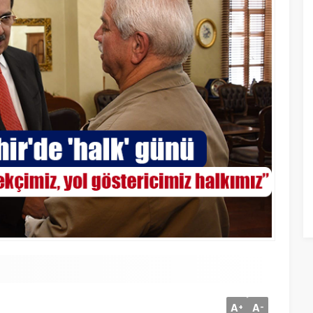
A
A
+
-