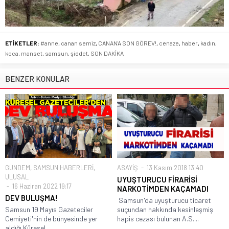
ETİKETLER:
#anne
,
canan semiz
,
CANAN'A SON GÖREV!
,
cenaze
,
haber
,
kadın
,
koca
,
manset
,
samsun
,
şiddet
,
SON DAKİKA
BENZER KONULAR
GÜNDEM
,
SAMSUN HABERLERİ
,
ASAYİŞ
13 Kasım 2018 13:40
ULUSAL
UYUŞTURUCU FİRARİSİ
16 Haziran 2022 19:17
NARKOTİMDEN KAÇAMADI
DEV BULUŞMA!
Samsun'da uyuşturucu ticaret
Samsun 19 Mayıs Gazeteciler
suçundan hakkında kesinleşmiş
Cemiyeti'nin de bünyesinde yer
hapis cezası bulunan A.S....
aldığı Küresel...