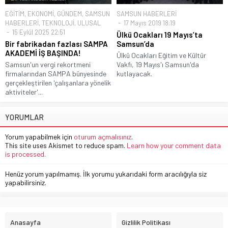
EĞİTİM
,
EKONOMİ
,
GÜNDEM
,
SAMSUN
SAMSUN HABERLERİ
HABERLERİ
,
TEKNOLOJİ
,
ULUSAL
17 Mayıs 2019 18:19
15 Eylül 2025 22:51
Ülkü Ocakları 19 Mayıs’ta
Bir fabrikadan fazlası SAMPA
Samsun’da
AKADEMİ İŞ BAŞINDA!
Ülkü Ocakları Eğitim ve Kültür
Samsun'un vergi rekortmeni
Vakfı, 19 Mayıs'ı Samsun'da
firmalarından SAMPA bünyesinde
kutlayacak.
gerçekleştirilen 'çalışanlara yönelik
aktiviteler'...
YORUMLAR
Yorum yapabilmek için
oturum açmalısınız
.
This site uses Akismet to reduce spam.
Learn how your comment data
is processed.
Henüz yorum yapılmamış. İlk yorumu yukarıdaki form aracılığıyla siz
yapabilirsiniz.
Anasayfa
Gizlilik Politikası