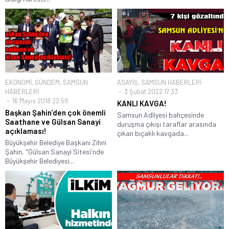
EKONOMİ
,
GÜNDEM
,
SAMSUN
ASAYİŞ
,
SAMSUN HABERLERİ
HABERLERİ
3 Şubat 2022 17:33
16 Mayıs 2018 22:59
KANLI KAVGA!
Başkan Şahin’den çok önemli
Samsun Adliyesi bahçesinde
Saathane ve Gülsan Sanayi
duruşma çıkışı taraflar arasında
açıklaması!
çıkan bıçaklı kavgada...
Büyükşehir Belediye Başkanı Zihni
Şahin, "Gülsan Sanayi Sitesi'nde
Büyükşehir Belediyesi...