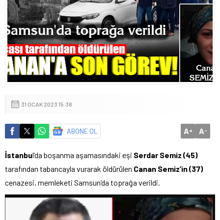
31 OCAK 2023 15:38
A
A
ABONE OL
+
-
İstanbu
l’da boşanma aşamasındaki eşi
Serdar Semiz (45)
tarafından tabancayla vurarak öldürülen
Canan Semiz’in (37)
cenazesi, memleketi Samsun’da toprağa verildi.