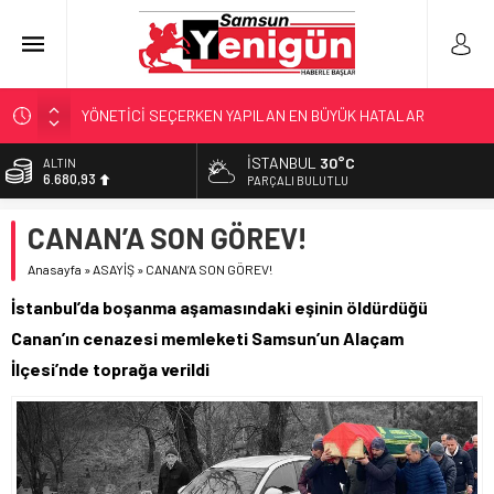
YÖNETİCİ SEÇERKEN YAPILAN EN BÜYÜK HATALAR
GERİ SAYIM BAŞLADI
İSTANBUL
30°C
ALTIN
6.680,93
SAMSUNSPOR’DA HEDEF 5’İNCİLİK!
PARÇALI BULUTLU
‘BAFRA’YA YATIRIM YAPIN!’
BİST
CANAN’A SON GÖREV!
13.795,57
KUNDUZ’DA SKANDAL!
Anasayfa
»
ASAYİŞ
»
CANAN’A SON GÖREV!
DOLAR
47,7189
İstanbul’da boşanma aşamasındaki eşinin öldürdüğü
EURO
Canan’ın cenazesi memleketi Samsun’un Alaçam
55,2097
İlçesi’nde toprağa verildi