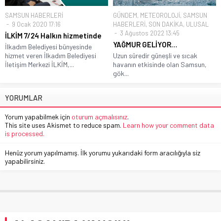
SAMSUN HABERLERİ
GÜNDEM
,
METEOROLOJİ
,
SAMSUN
9 Ocak 2020 17:16
HABERLERİ
,
SON DAKİKA
,
ULUSAL
3 Ağustos 2022 13:45
İLKİM 7/24 Halkın hizmetinde
YAĞMUR GELİYOR…
İlkadım Belediyesi bünyesinde
hizmet veren İlkadım Belediyesi
Uzun süredir güneşli ve sıcak
İletişim Merkezi İLKİM,...
havanın etkisinde olan Samsun,
gök...
YORUMLAR
Yorum yapabilmek için
oturum açmalısınız
.
This site uses Akismet to reduce spam.
Learn how your comment data
is processed.
Henüz yorum yapılmamış. İlk yorumu yukarıdaki form aracılığıyla siz
yapabilirsiniz.