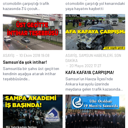
otomobilin çarpıştığı trafik
otomobilin çarptığı yol kenarındaki
kazasında 3'ü çocuk...
yaya hayatını kaybetti
ASAYİŞ
10 Ekim 2018 19:08
ASAYİŞ
,
SAMSUN HABERLERİ
,
SON
DAKİKA
Samsun’da şok intihar!
20 Mayıs 2022 17:27
Samsun’da bir şahıs üst geçitten
KAFA KAFAYA ÇARPIŞMA!
kendinin aşağıya atarak intihar
teşebbüsünde...
Samsun'un Havza İlçesi'nde
Ankara karayolu üzerinde
meydana gelen trafik kazasında...