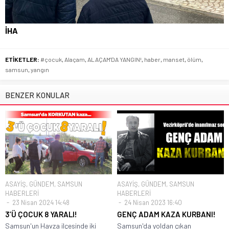
İHA
ETİKETLER:
#çocuk
,
Alaçam
,
ALAÇAM'DA YANGIN!
,
haber
,
manset
,
ölüm
,
samsun
,
yangın
BENZER KONULAR
ASAYİŞ
,
GÜNDEM
,
SAMSUN
ASAYİŞ
,
GÜNDEM
,
SAMSUN
HABERLERİ
HABERLERİ
23 Nisan 2024 14:48
24 Nisan 2023 16:40
3’Ü ÇOCUK 8 YARALI!
GENÇ ADAM KAZA KURBANI!
Samsun'un Havza ilçesinde iki
Samsun'da yoldan çıkan