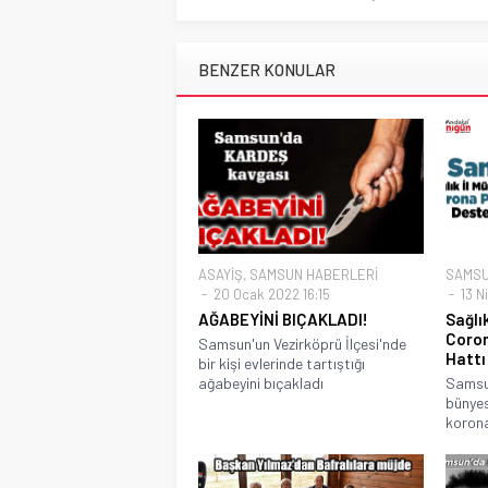
BENZER KONULAR
ASAYİŞ
,
SAMSUN HABERLERİ
SAMSU
20 Ocak 2022 16:15
13 N
AĞABEYİNİ BIÇAKLADI!
Sağlı
Coron
Samsun'un Vezirköprü İlçesi'nde
Hattı
bir kişi evlerinde tartıştığı
ağabeyini bıçakladı
Samsun
bünyes
korona