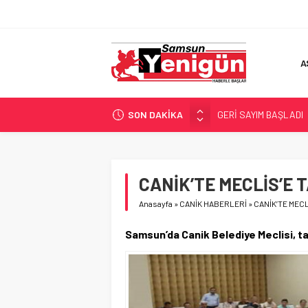
A
SON DAKİKA
GERİ SAYIM BAŞLADI
SAMSUNSPOR’DA HEDE
‘BAFRA’YA YATIRIM YAP
İŞTE FINDIK FİYATI!
CANİK’TE MECLİS’E T
YÖNETİCİ SEÇERKEN
Anasayfa
»
CANİK HABERLERİ
»
CANİK’TE MECL
Samsun’da Canik Belediye Meclisi, ta