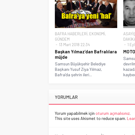
BAFRA HABERLERİ
,
EKONOMİ
,
ASAYİ
GÜNDEM
DAKİK
13 Mart 2018 22:34
1 Eyl
Başkan Yılmaz’dan Bafralılara
MOTO
müjde
Samsu
Samsun Büyükşehir Belediye
devril
Başkanı Yusuf Ziya Yılmaz,
kazada
Bafra’da şehrin ileri...
kaybed
YORUMLAR
Yorum yapabilmek için
oturum açmalısınız
.
This site uses Akismet to reduce spam.
Lear