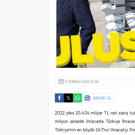
5 TEMMUZ 2023 17:06
ABONE OL
2022 yılını 20,434 milyar TL net satış tu
milyon dolarlık ihracatla Türkiye İhrac
Türkiye’nin en büyük 247’nci ihracatçı f