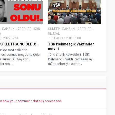
Ş
,
SAMSUN HABERLERİ
,
SON
GÜNDEM
,
SAMSUN HABERLERİ
,
A
ULUSAL
ül 2022 14:34
8 Haziran 2018 18:08
SİKLETİ SONU OLDU!..
TSK Mehmetçik Vakfından
mevlit
n'da motosikletin
mesi sonucu meydana gelen
Türk Silahlı Kuvvetleri (TSK)
 sürücüsü hayatını
Mehmetçik Vakfı Ramazan ayı
erken,...
münasebetiyle cuma...
n how your comment data is processed.