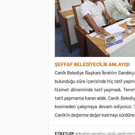
ŞEFFAF BELEDİYECİLİK ANLAYIŞI
Canik Belediye Başkanı İbrahim Sandıkçı
bulunduğu süre içerisinde hiç tatil yapma
hizmet döneminde tatil yapmadı. Temmuz 
tatil yapmama kararı aldık. Canik Belediye
kesmeden çalışmaya devam ediyoruz. Şe
Canik’in değerine değer katmayı sürdürec
ETİKETLER:
#ibrahim sandıkçı
,
canik
,
canik mecl