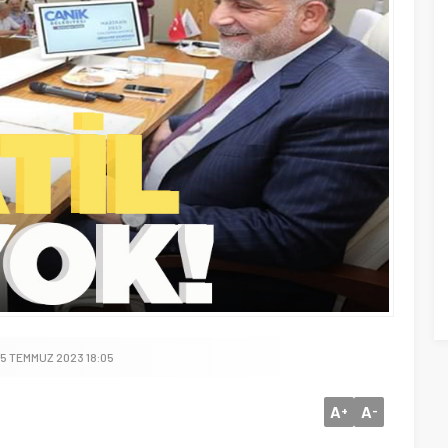
 5 TEMMUZ 2023 18:05
A
A
+
-