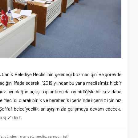
, Canik Belediye Meclisi’nin geleneği bozmadığını ve görevde
dığını ifade ederek, “2019 yılından bu yana meclisimiz hiçbir
ayı olağan açılış toplantımızda oy birliğiyle bir kez daha
 Meclisi olarak birlik ve beraberlik içerisinde ilçemiz için hız
ffaf belediyecilik anlayışımızla çalışmaya devam edecek,
eğiz” dedi.
is
,
gündem
,
manset
,
meclis
,
samsun
,
tatil