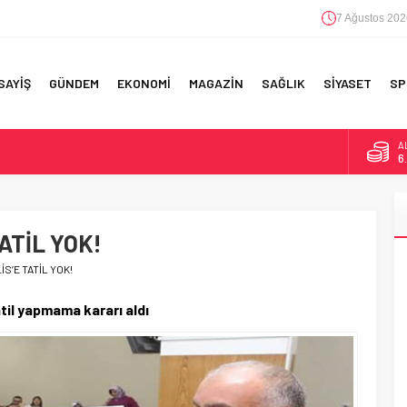
7 Ağustos 202
SAYİŞ
GÜNDEM
EKONOMİ
MAGAZİN
SAĞLIK
SİYASET
SP
A
6
F 5’İNCİLİK!
B
1
IN!’
ATİL YOK!
D
4
 YAPILAN EN BÜYÜK HATALAR
İS’E TATİL YOK!
E
5
til yapmama kararı aldı