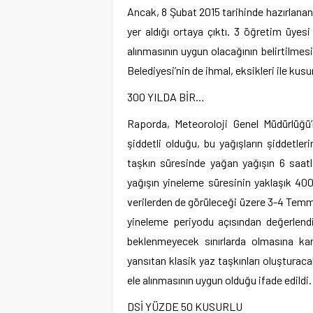
Ancak, 8 Şubat 2015 tarihinde hazırlanan b
yer aldığı ortaya çıktı. 3 öğretim üyes
alınmasının uygun olacağının belirtilmes
Belediyesi’nin de ihmal, eksikleri ile kusur
300 YILDA BİR…
Raporda, Meteoroloji Genel Müdürlüğü
şiddetli olduğu, bu yağışların şiddetleri
taşkın süresinde yağan yağışın 6 saatli
yağışın yineleme süresinin yaklaşık 400
verilerden de görüleceği üzere 3-4 Temm
yineleme periyodu açısından değerlendi
beklenmeyecek sınırlarda olmasına kar
yansıtan klasik yaz taşkınları oluşturaca
ele alınmasının uygun olduğu ifade edildi.
DSİ YÜZDE 50 KUSURLU