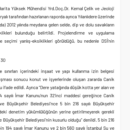
arita Yüksek Mühendisi Yrd.Doç.Dr. Kemal Çelik ve Jeoloji
alı tarafından hazırlanan raporda ayrıca Yılanlıdere üzerinde
da) 2012 yılında meydana gelen selde, dip ve dolu savakların
likleri bulunduğu belirtildi. Projelendirme ve uygulama
eçimi yanlış-eksiklikleri görüldüğü, bu nedenle DSİ’nin
 30
e sınırları içerindeki inşaat ve yapı kullanma izin belgesi
 taşması sonucu konut ve işyerlerinde oluşan zararda Canik
 ifade edildi. Ayrıca “Dere yatağında düşük kotta yer alan ve
94 sayılı İmar Kanunu’nun 32’inci maddesi gereğince Canik
e Büyükşehir Belediyesi’nce 5 bin 216 sayılı Büyükşehir
deki denetim yükümlülüğünün yerine getirilmeyerek gerekli
 Büyükşehir Belediyesi’nin kusurlu olduğu” denildi. 5 bin 216
in 194 sayılı İmar Kanunu ve 2 bin 560 sayılı İstanbul Su ve