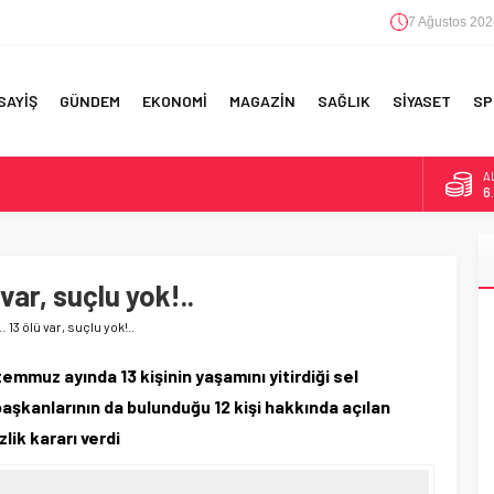
7 Ağustos 202
SAYİŞ
GÜNDEM
EKONOMİ
MAGAZİN
SAĞLIK
SİYASET
SP
B
1
F 5’İNCİLİK!
D
4
IN!’
var, suçlu yok!..
E
5
 YAPILAN EN BÜYÜK HATALAR
 13 ölü var, suçlu yok!..
A
6
temmuz ayında 13 kişinin yaşamını yitirdiği sel
 başkanlarının da bulunduğu 12 kişi hakkında açılan
lik kararı verdi