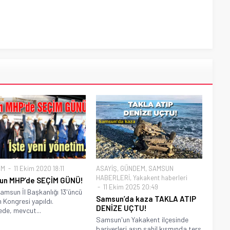
EM
11 Ekim 2020 18:11
ASAYİŞ
,
GÜNDEM
,
SAMSUN
HABERLERİ
,
Yakakent haberleri
un MHP’de SEÇİM GÜNÜ!
11 Ekim 2025 20:49
msun İl Başkanlığı 13'üncü
Samsun’da kaza TAKLA ATIP
 Kongresi yapıldı.
DENİZE UÇTU!
de, mevcut...
Samsun'un Yakakent ilçesinde
bariyerleri aşıp sahil kısmında ters