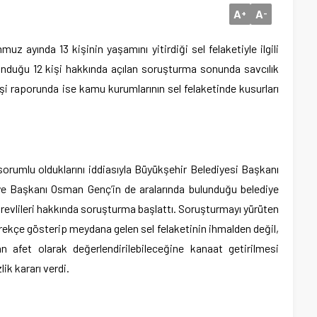
A
A
+
-
uz ayında 13 kişinin yaşamını yitirdiği sel felaketiyle ilgili
lunduğu 12 kişi hakkında açılan soruşturma sonunda savcılık
rkişi raporunda ise kamu kurumlarının sel felaketinde kusurları
rumlu olduklarını iddiasıyla Büyükşehir Belediyesi Başkanı
ye Başkanı Osman Genç’in de aralarında bulunduğu belediye
örevlileri hakkında soruşturma başlattı. Soruşturmayı yürüten
erekçe gösterip meydana gelen sel felaketinin ihmalden değil,
n afet olarak değerlendirilebileceğine kanaat getirilmesi
lik kararı verdi.