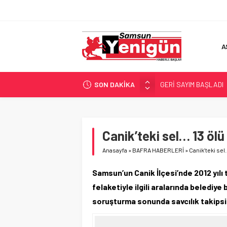
A
SON DAKİKA
GERİ SAYIM BAŞLADI
SAMSUNSPOR’DA HEDE
‘BAFRA’YA YATIRIM YAP
İŞTE FINDIK FİYATI!
Canik’teki sel… 13 ölü 
YÖNETİCİ SEÇERKEN
Anasayfa
»
BAFRA HABERLERİ
»
Canik’teki sel…
Samsun’un Canik İlçesi’nde 2012 yılı 
felaketiyle ilgili aralarında belediye
soruşturma sonunda savcılık takipsiz