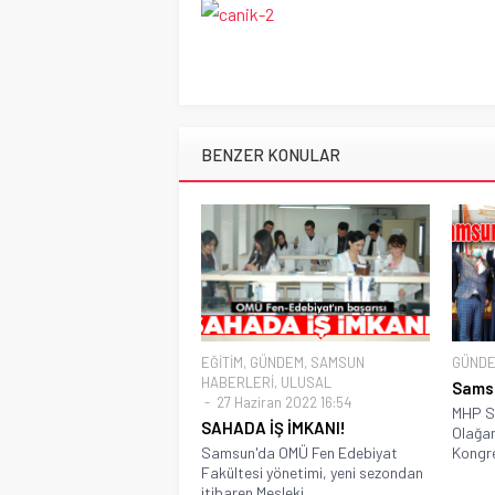
BENZER KONULAR
EĞİTİM
,
GÜNDEM
,
SAMSUN
GÜND
HABERLERİ
,
ULUSAL
Sams
27 Haziran 2022 16:54
MHP Sa
SAHADA İŞ İMKANI!
Olağan
Samsun'da OMÜ Fen Edebiyat
Kongre
Fakültesi yönetimi, yeni sezondan
itibaren Mesleki...