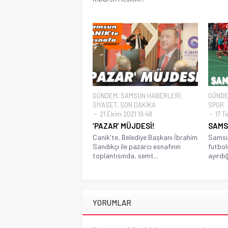
GÜNDEM
,
SAMSUN HABERLERİ
,
GÜND
SİYASET
,
SON DAKİKA
SPOR
21 Ekim 2021 19:48
17 T
‘PAZAR’ MÜJDESİ!
SAMS
Canik'te, Belediye Başkanı İbrahim
Samsu
Sandıkçı ile pazarcı esnafının
futbol
toplantısında, semt...
ayırdı
YORUMLAR