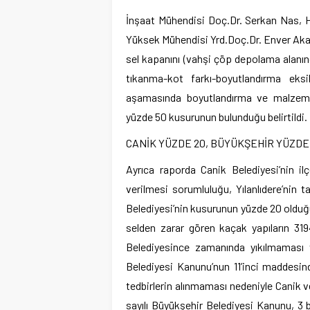
İnşaat Mühendisi Doç.Dr. Serkan Nas, H
Yüksek Mühendisi Yrd.Doç.Dr. Enver Akary
sel kapanını (vahşi çöp depolama alanın
tıkanma-kot farkı-boyutlandırma eksik
aşamasında boyutlandırma ve malzeme s
yüzde 50 kusurunun bulunduğu belirtildi.
CANİK YÜZDE 20, BÜYÜKŞEHİR YÜZDE
Ayrıca raporda Canik Belediyesi’nin ilç
verilmesi sorumluluğu, Yılanlıdere’nin
Belediyesi’nin kusurunun yüzde 20 olduğu
selden zarar gören kaçak yapıların 31
Belediyesince zamanında yıkılmaması v
Belediyesi Kanunu’nun 11’inci maddesin
tedbirlerin alınmaması nedeniyle Canik ve
sayılı Büyükşehir Belediyesi Kanunu, 3 b