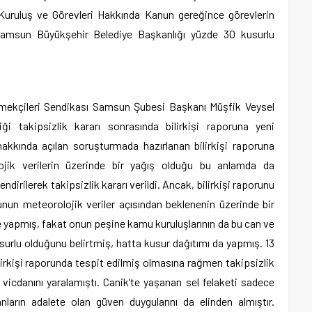
Kuruluş ve Görevleri Hakkında Kanun gereğince görevlerin
 Samsun Büyükşehir Belediye Başkanlığı yüzde 30 kusurlu
ekçileri Sendikası Samsun Şubesi Başkanı Müşfik Veysel
ği takipsizlik kararı sonrasında bilirkişi raporuna yeni
i hakkında açılan soruşturmada hazırlanan bilirkişi raporuna
ojik verilerin üzerinde bir yağış olduğu bu anlamda da
irilerek takipsizlik kararı verildi. Ancak, bilirkişi raporunu
unun meteorolojik veriler açısından beklenenin üzerinde bir
me yapmış, fakat onun peşine kamu kuruluşlarının da bu can ve
urlu olduğunu belirtmiş, hatta kusur dağıtımı da yapmış. 13
ilirkişi raporunda tespit edilmiş olmasına rağmen takipsizlik
vicdanını yaralamıştı. Canik’te yaşanan sel felaketi sadece
nların adalete olan güven duygularını da elinden almıştır.