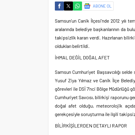
ABONE OL
Samsun’un Canik İlçesi’nde 2012 yılı temm
aralarında belediye başkanlarının da bu
takipsizlik kararı verdi. Hazırlanan bili
oldukları belirtildi.
İHMAL DEĞİL DOĞAL AFET
Samsun Cumhuriyet Başsavcılığı selde so
Yusuf Ziya Yılmaz ve Canik İlçe Beledi
görevleri ile DSİ 7’nci Bölge Müdürlüğü g
Cumhuriyet Savcısı, bilirkişi raporunu g
doğal afet olduğu, meteorolojik açıda
gerekçesiyle soruşturma ile ilgili takipsiz
BİLİRKİŞİLERDEN DETAYLI RAPOR