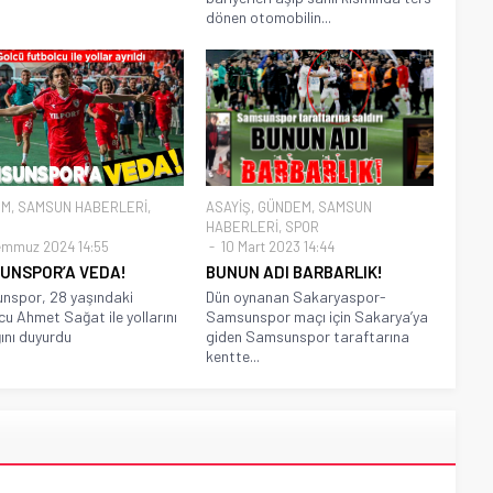
dönen otomobilin...
EM
,
SAMSUN HABERLERİ
,
ASAYİŞ
,
GÜNDEM
,
SAMSUN
HABERLERİ
,
SPOR
emmuz 2024 14:55
10 Mart 2023 14:44
UNSPOR’A VEDA!
BUNUN ADI BARBARLIK!
nspor, 28 yaşındaki
Dün oynanan Sakaryaspor-
cu Ahmet Sağat ile yollarını
Samsunspor maçı için Sakarya’ya
ğını duyurdu
giden Samsunspor taraftarına
kentte...