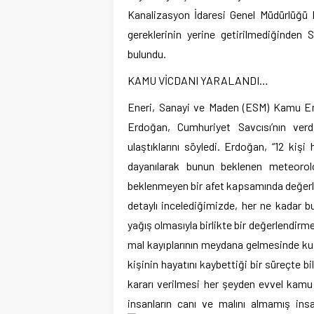
Kanalizasyon İdaresi Genel Müdürlüğü 
gereklerinin yerine getirilmediğinden
bulundu.
KAMU VİCDANI YARALANDI…
Eneri, Sanayi ve Maden (ESM) Kamu Em
Erdoğan, Cumhuriyet Savcısı’nın verdi
ulaştıklarını söyledi. Erdoğan, “12 kiş
dayanılarak bunun beklenen meteorol
beklenmeyen bir afet kapsamında değerlend
detaylı incelediğimizde, her ne kadar b
yağış olmasıyla birlikte bir değerlendir
mal kayıplarının meydana gelmesinde kus
kişinin hayatını kaybettiği bir süreçte b
kararı verilmesi her şeyden evvel kamu 
insanların canı ve malını almamış insa