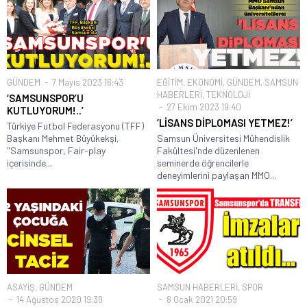
GÜNDEM
7 Mayıs 2023 16:43
EĞİTİM
,
EKONOMİ
,
GÜNDEM
,
SAMSUN
HABERLERİ
,
TEKNOLOJİ
‘SAMSUNSPOR’U
27 Ekim 2023 19:40
KUTLUYORUM!..’
‘LİSANS DİPLOMASI YETMEZ!’
Türkiye Futbol Federasyonu (TFF)
Başkanı Mehmet Büyükekşi,
Samsun Üniversitesi Mühendislik
"Samsunspor, Fair-play
Fakültesi'nde düzenlenen
içerisinde...
seminerde öğrencilerle
deneyimlerini paylaşan MMO...
ASAYİŞ
,
GÜNDEM
SAMSUN HABERLERİ
,
SPOR
14 Ağustos 2020 19:39
8 Ocak 2021 20:59