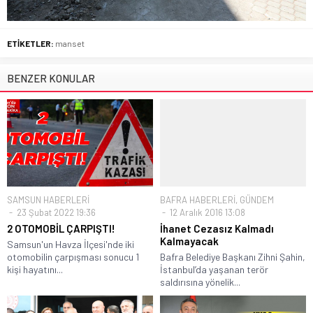
ETİKETLER:
manset
BENZER KONULAR
SAMSUN HABERLERİ
BAFRA HABERLERİ
,
GÜNDEM
23 Şubat 2022 19:36
12 Aralık 2016 13:08
2 OTOMOBİL ÇARPIŞTI!
İhanet Cezasız Kalmadı
Kalmayacak
Samsun'un Havza İlçesi'nde iki
otomobilin çarpışması sonucu 1
Bafra Belediye Başkanı Zihni Şahin,
kişi hayatını...
İstanbul’da yaşanan terör
saldırısına yönelik...