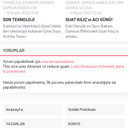
TEKNOLOJİ
,
EKONOMİ
,
GÜNDEM
,
GÜNDEM
,
SAMSUN HABERLERİ
,
SON
SAMSUN HABERLERİ
DAKİKA
,
ULUSAL
16 Aralık 2020 19:49
14 Nisan 2023 10:09
SON TEKNOLOJİ
SUAT KILIÇ’ın ACI GÜNÜ!
Samsun'un Vezirköprü İlçesi'ndekii
Eski Gençlik ve Spor Bakanı
ileri teknolojiyi kullanan İçme Suyu
Samsun Milletvekili Suat Kılıç'ın
Arıtma Tesisi...
annesi...
YORUMLAR
Yorum yapabilmek için
oturum açmalısınız
.
This site uses Akismet to reduce spam.
Learn how your comment data
is processed.
Henüz yorum yapılmamış. İlk yorumu yukarıdaki form aracılığıyla siz
yapabilirsiniz.
Anasayfa
Gizlilik Politikası
YAZARLAR
KÜNYE