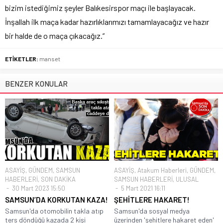
bizim istediğimiz şeyler Balıkesirspor maçı ile başlayacak.
İnşallah ilk maça kadar hazırlıklarımızı tamamlayacağız ve hazır
bir halde de o maça çıkacağız.”
ETİKETLER:
manset
BENZER KONULAR
ASAYİŞ
,
GÜNDEM
,
SAMSUN
ASAYİŞ
,
Atakum Haberleri
,
GÜNDEM
,
HABERLERİ
,
SON DAKİKA
SAMSUN HABERLERİ
,
ULUSAL
30 Mart 2023 15:50
5 Mart 2021 16:11
SAMSUN’DA KORKUTAN KAZA!
ŞEHİTLERE HAKARET!
Samsun'da otomobilin takla atıp
Samsun'da sosyal medya
ters döndüğü kazada 2 kişi
üzerinden 'şehitlere hakaret eden'