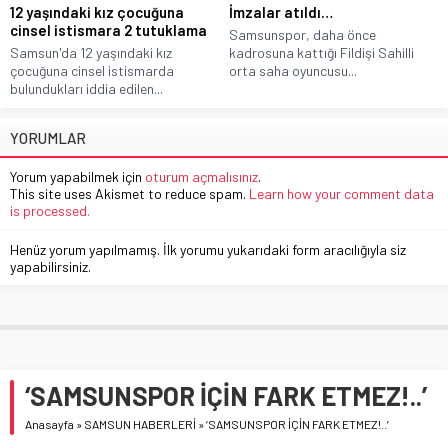
12 yaşındaki kız çocuğuna
İmzalar atıldı…
cinsel istismara 2 tutuklama
Samsunspor, daha önce
Samsun'da 12 yaşındaki kız
kadrosuna kattığı Fildişi Sahilli
çocuğuna cinsel istismarda
orta saha oyuncusu...
bulundukları iddia edilen...
YORUMLAR
Yorum yapabilmek için
oturum açmalısınız
.
This site uses Akismet to reduce spam.
Learn how your comment data
is processed.
Henüz yorum yapılmamış. İlk yorumu yukarıdaki form aracılığıyla siz
yapabilirsiniz.
‘SAMSUNSPOR İÇİN FARK ETMEZ!..’
Anasayfa
»
SAMSUN HABERLERİ
»
‘SAMSUNSPOR İÇİN FARK ETMEZ!..’