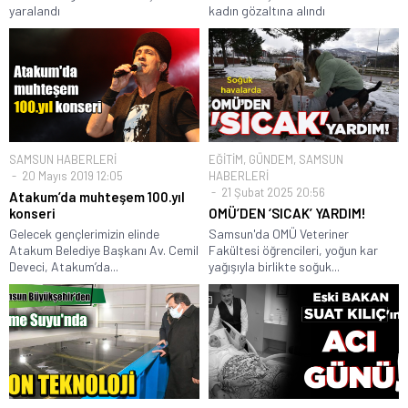
yaralandı
kadın gözaltına alındı
SAMSUN HABERLERİ
EĞİTİM
,
GÜNDEM
,
SAMSUN
20 Mayıs 2019 12:05
HABERLERİ
21 Şubat 2025 20:56
Atakum’da muhteşem 100.yıl
konseri
OMÜ’DEN ‘SICAK’ YARDIM!
Gelecek gençlerimizin elinde
Samsun'da OMÜ Veteriner
Atakum Belediye Başkanı Av. Cemil
Fakültesi öğrencileri, yoğun kar
Deveci, Atakum’da...
yağışıyla birlikte soğuk...