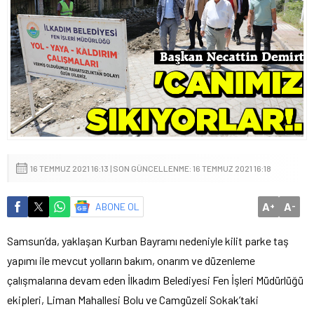
16 TEMMUZ 2021 16:13 | SON GÜNCELLENME: 16 TEMMUZ 2021 16:18
A
A
ABONE OL
+
-
Samsun’da, yaklaşan Kurban Bayramı nedeniyle kilit parke taş
yapımı ile mevcut yolların bakım, onarım ve düzenleme
çalışmalarına devam eden İlkadım Belediyesi Fen İşleri Müdürlüğü
ekipleri, Liman Mahallesi Bolu ve Camgüzeli Sokak’taki