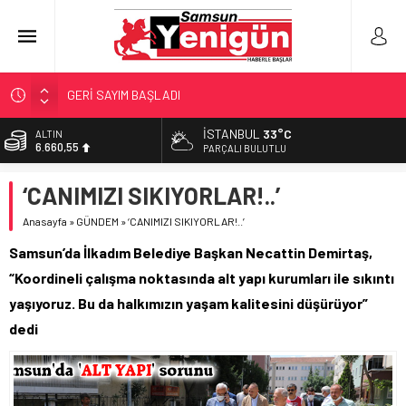
GERİ SAYIM BAŞLADI
SAMSUNSPOR’DA HEDEF 5’İNCİLİK!
İSTANBUL
33°C
ALTIN
6.660,55
‘BAFRA’YA YATIRIM YAPIN!’
PARÇALI BULUTLU
İŞTE FINDIK FİYATI!
BİST
‘CANIMIZI SIKIYORLAR!..’
13.779,39
YÖNETİCİ SEÇERKEN YAPILAN EN BÜYÜK HATALAR
Anasayfa
»
GÜNDEM
»
‘CANIMIZI SIKIYORLAR!..’
DOLAR
47,7111
Samsun’da İlkadım Belediye Başkan Necattin Demirtaş,
EURO
“Koordineli çalışma noktasında alt yapı kurumları ile sıkıntı
55,1881
yaşıyoruz. Bu da halkımızın yaşam kalitesini düşürüyor”
dedi