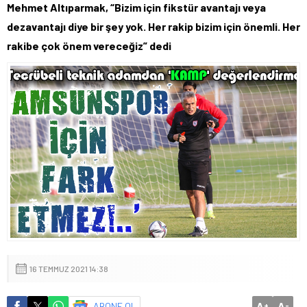
Mehmet Altıparmak, “Bizim için fikstür avantajı veya
dezavantajı diye bir şey yok. Her rakip bizim için önemli. Her
rakibe çok önem vereceğiz” dedi
16 TEMMUZ 2021 14:38
A
A
ABONE OL
+
-