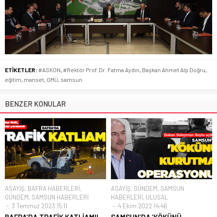
ETİKETLER:
#ASKON
,
#Rektör Prof. Dr. Fatma Aydın
,
Başkan Ahmet Alp Doğru
,
eğitim
,
manset
,
OMÜ
,
samsun
BENZER KONULAR
ASAYİŞ
,
BAFRA HABERLERİ
,
ASAYİŞ
,
GÜNDEM
,
SAMSUN
GÜNDEM
,
SAMSUN HABERLERİ
HABERLERİ
,
ULUSAL
3 Temmuz 2023 15:11
4 Ekim 2022 14:46
BAFRA’DA TRAFİK KATLİAMI!
SAMSUN’DA ‘KÖKÜNÜ