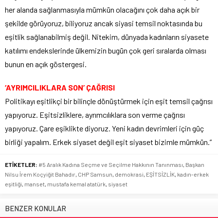
her alanda sağlanmasıyla mümkün olacağını çok daha açık bir
şekilde görüyoruz, biliyoruz ancak siyasi temsil noktasında bu
eşitlik sağlanabilmiş değil. Nitekim, dünyada kadınların siyasete
katılımı endekslerinde ülkemizin bugün çok geri sıralarda olması
bunun en açık göstergesi.
‘AYRIMCILIKLARA SON’ ÇAĞRISI
Politikayı eşitlikçi bir bilinçle dönüştürmek için eşit temsil çağrısı
yapıyoruz. Eşitsizliklere, ayrımcılıklara son verme çağrısı
yapıyoruz. Çare eşiklikte diyoruz. Yeni kadın devrimleri için güç
birliği yapalım. Erkek siyaset değil eşit siyaset bizimle mümkün.”
ETİKETLER:
#5 Aralık Kadına Seçme ve Seçilme Hakkının Tanınması
,
Başkan
Nilsu İrem Koçyiğit Bahadır
,
CHP Samsun
,
demokrasi
,
EŞİTSİZLİK
,
kadın-erkek
eşitliği
,
manset
,
mustafa kemal atatürk
,
siyaset
BENZER KONULAR