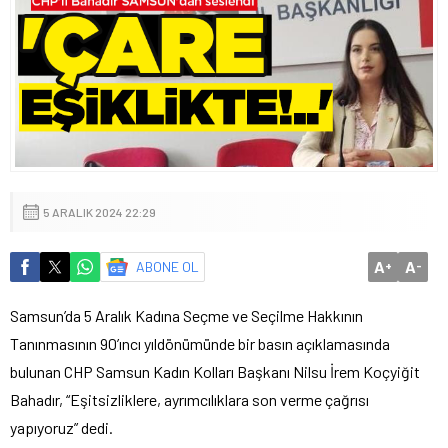
5 ARALIK 2024 22:29
A
A
ABONE OL
+
-
Samsun’da 5 Aralık Kadına Seçme ve Seçilme Hakkının
Tanınmasının 90’ıncı yıldönümünde bir basın açıklamasında
bulunan CHP Samsun Kadın Kolları Başkanı Nilsu İrem Koçyiğit
Bahadır, “Eşitsizliklere, ayrımcılıklara son verme çağrısı
yapıyoruz” dedi.