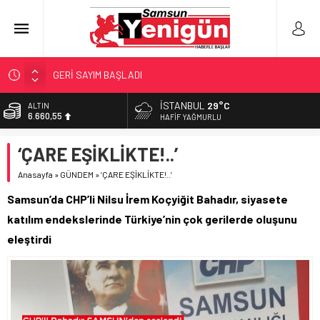
GERİ SAYIM BAŞLADI
SAMSUNSPOR’DA HEDEF 5’İNCİLİK!
İSTANBUL
29°C
ALTIN
6.660,55
‘BAFRA’YA YATIRIM YAPIN!’
HAFIF YAĞMURLU
İŞTE FINDIK FİYATI!
BİST
‘ÇARE EŞİKLİKTE!..’
13.779,39
YÖNETİCİ SEÇERKEN YAPILAN EN BÜYÜK HATALAR
Anasayfa
»
GÜNDEM
»
‘ÇARE EŞİKLİKTE!..’
DOLAR
47,7111
Samsun’da CHP’li Nilsu İrem Koçyiğit Bahadır, siyasete
EURO
katılım endekslerinde Türkiye’nin çok gerilerde oluşunu
55,1881
eleştirdi