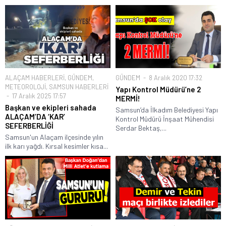
ALAÇAM HABERLERİ
,
GÜNDEM
,
GÜNDEM
8 Aralık 2020 17:32
METEOROLOJİ
,
SAMSUN HABERLERİ
Yapı Kontrol Müdürü’ne 2
17 Aralık 2025 17:57
MERMİ!
Başkan ve ekipleri sahada
Samsun’da İlkadım Belediyesi Yapı
ALAÇAM’DA ‘KAR’
Kontrol Müdürü İnşaat Mühendisi
SEFERBERLİĞİ
Serdar Bektaş,...
Samsun'un Alaçam ilçesinde yılın
ilk karı yağdı. Kırsal kesimler kısa...