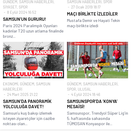
GÜNDEM
,
SAMSUN HABERLERİ
,
SAMSUN HABERLERİ
,
SPOR
SİYASET
,
SPOR
27 Ocak 2019 18:17
8 Eylül 2024 16:52
MAÇI BİRLİKTE İZLEDİLER
SAMSUN’UN GURURU!
Mustafa Demir ve Hayati Tekin
Paris 2024 Paralimpik Oyunları
maçı birlikte izledi
kadınlar T20 uzun atlama finalinde
bronz...
EKONOMİ
,
GÜNDEM
,
SAMSUN
GÜNDEM
,
SAMSUN HABERLERİ
,
HABERLERİ
SPOR
,
ULUSAL
24 Mart 2025 21:22
4 Eylül 2024 18:46
SAMSUN’DA PANORAMİK
SAMSUNSPOR’DA ‘KONYA’
YOLCULUĞA DAVET!
MESAİSİ!
Samsun’u kuş bakışı izlemek
Samsunspor, Trendyol Süper Lig'in
isteyen ziyaretçiler için cazibe
5. haftasında sahasında
noktası olan...
TÜMOSAN Konyaspor ile...