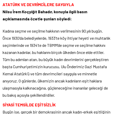
ATATÜRK VE DEVRİMCİLERE SAYGIYLA
Nilsu İrem Koçyiğit Bahadır, konuyla ilgili basın
açıklamasında özetle şunları söyledi:
Kadına seçme ve seçilme hakkının verilmesinin 90.yılı bugün.
Önce 1930’da belediyelerde, 1933’te köy ihtiyar heyeti ve muhtarlık
seçimlerinde ve 1934’te de TBMM’de seçme ve seçilme hakkını
kazanan kadınlar, bu haklarını birçok ülkeden önce elde ettiler.
Tüm bu adımları atan, bu büyük kadın devrimlerini gerçekleştiren
başta Cumhuriyetimizin kurucusu, Ulu Önderimiz Gazi Mustafa
Kemal Atatürk’ü ve tüm devrimcileri saygıyla ve minnetle
anıyoruz. O günlerde, ülkemizin ancak kadınların eşit haklara
ulaşmasıyla kalkınacağına, güçleneceğine inananlar geleceği de
bu bakış açısıyla şekillendirdiler.
SİYASİ TEMSİLDE EŞİTSİZLİK
Bugün ise, gerçek bir demokrasinin ancak kadın-erkek eşitliğinin