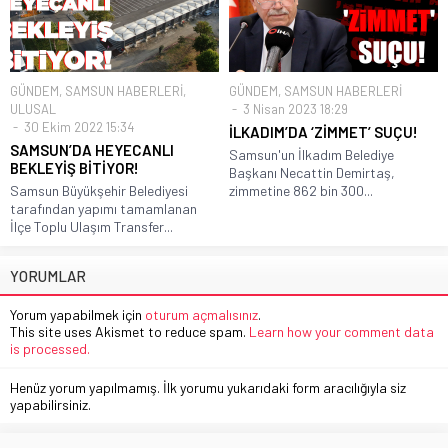
GÜNDEM
,
SAMSUN HABERLERİ
,
GÜNDEM
,
SAMSUN HABERLERİ
ULUSAL
3 Nisan 2023 18:29
30 Ekim 2022 15:34
İLKADIM’DA ‘ZİMMET’ SUÇU!
SAMSUN’DA HEYECANLI
Samsun'un İlkadım Belediye
BEKLEYİŞ BİTİYOR!
Başkanı Necattin Demirtaş,
Samsun Büyükşehir Belediyesi
zimmetine 862 bin 300...
tarafından yapımı tamamlanan
İlçe Toplu Ulaşım Transfer...
YORUMLAR
Yorum yapabilmek için
oturum açmalısınız
.
This site uses Akismet to reduce spam.
Learn how your comment data
is processed.
Henüz yorum yapılmamış. İlk yorumu yukarıdaki form aracılığıyla siz
yapabilirsiniz.