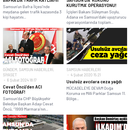
KURUTMA’ OPERASYONU!
Samsun’un Bafra İlçesi'nde
meydana gelen trafik kazasında 3
İçişleri Bakanı Süleyman Soylu,
kişi hayatını...
Adana ve Samsun'daki uyuşturucu
operasyonlarında toplam...
GÜNDEM
,
SAMSUN HABERLERİ
,
SAMSUN HABERLERİ
SİYASET
4 Şubat 2020 15:21
6 Şubat 2024 18:17
Usulsüz avcılara ceza yağdı
Cevat Öncü’den ACI
MÜCADELEYE DEVAM Doğa
FOTOĞRAF!
Koruma ve Milli Parklar Samsun 11.
Samsun'da CHP Büyükşehir
Bölge...
Belediye Başkan Adayı Cevat
Öncü, “1999 Marmara'nın...