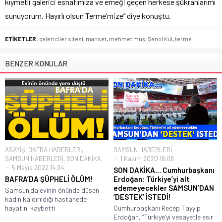
kıymetli galerici esnafımıza ve emeği geçen herkese şükranlarımı
sunuyorum. Hayırlı olsun Terme’mize” diye konuştu.
ETİKETLER:
galericiler sitesi
,
manset
,
mehmet muş
,
Şenol Kul
,
terme
BENZER KONULAR
ASAYİŞ
,
BAFRA HABERLERİ
,
SAMSUN HABERLERİ
SAMSUN HABERLERİ
,
SON DAKİKA
1 Kasım 2020 16:08
5 Mayıs 2022 14:34
SON DAKİKA… Cumhurbaşkanı
BAFRA’DA ŞÜPHELİ ÖLÜM!
Erdoğan: Türkiye’yi alt
edemeyecekler SAMSUN’DAN
Samsun'da evinin önünde düşen
‘DESTEK’ İSTEDİ!
kadın kaldırıldığı hastanede
hayatını kaybetti
Cumhurbaşkanı Recep Tayyip
Erdoğan, “Türkiye’yi vesayetle esir