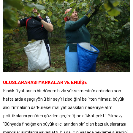
ULUSLARARASI MARKALAR VE ENDİŞE
Fındık fiyatlarının bir dönem hızla yükselmesinin ardından son
haftalarda aşağı yönlü bir seyir izlediğini belirten Yılmaz, büyük
alıcı firmaların da ‘küresel maliyet baskıları’ nedeniyle alım
politikalarını yeniden gözden geçirdiğine dikkat çekti. Yılmaz,
“Dünyada fındığın en büyük alıcılarından biri olan bazı uluslararası
markalar alımlarını yavaşlattı, bu da iç piyasada bekleme sürecini