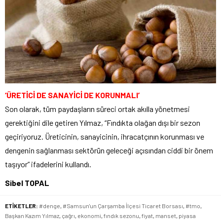
‘ÜRETİCİ DE SANAYİCİ DE KORUNMALI’
Son olarak, tüm paydaşların süreci ortak akılla yönetmesi
gerektiğini dile getiren Yılmaz, “Fındıkta olağan dışı bir sezon
geçiriyoruz. Üreticinin, sanayicinin, ihracatçının korunması ve
dengenin sağlanması sektörün geleceği açısından ciddi bir önem
taşıyor” ifadelerini kullandı.
Sibel TOPAL
ETİKETLER:
#denge
,
#Samsun'un Çarşamba İlçesi Ticaret Borsası
,
#tmo
,
Başkan Kazım Yılmaz
,
çağrı
,
ekonomi
,
fındık sezonu
,
fiyat
,
manset
,
piyasa