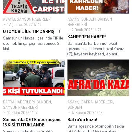
ASAYİŞ
,
SAMSUN HABERLERİ
ASAYİŞ
,
GÜNDEM
,
SAMSUN
1 Ağustos 2022 17:43
HABERLERİ
2 Ocak 2025 14:27
OTOMOBİL İLE TIR ÇARPIŞTI!
KAHREDEN HABER!
Samsun'un Havza İlçesi'nde TIR ile
otomobilin çarpışması sonucu 2
Samsun'da karbonmonoksit
kişi...
gazından zehirlenen Hazal Yavuz
(7), hayatını kaybetti, ablası...
BAFRA HABERLERİ
,
GÜNDEM
,
ASAYİŞ
,
BAFRA HABERLERİ
,
SAMSUN HABERLERİ
GÜNDEM
10 Ekim 2023 14:17
17 Kasım 2017 12:15
Samsun’da ÇETE operasyonu
Bafra’da kaza!
15 KİŞİ TUTUKLANDI!
Bafra ilçesinde otomobilin takla
Samsun merkezli suç örgütü
attığı kazada 3 kişi yaralandı