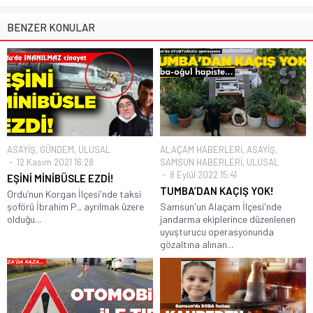
BENZER KONULAR
ASAYİŞ
,
GÜNDEM
,
ULUSAL
ALAÇAM HABERLERİ
,
ASAYİŞ
,
12 Kasım 2021 16:28
SAMSUN HABERLERİ
,
ULUSAL
8 Eylül 2022 15:41
EŞİNİ MİNİBÜSLE EZDİ!
TUMBA’DAN KAÇIŞ YOK!
Ordu’nun Korgan İlçesi'nde taksi
şoförü İbrahim P., ayrılmak üzere
Samsun'un Alaçam İlçesi'nde
olduğu...
jandarma ekiplerince düzenlenen
uyuşturucu operasyonunda
gözaltına alınan...