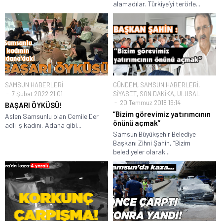
alamadılar. Türkiye’yi terörle...
SAMSUN HABERLERİ
GÜNDEM
,
SAMSUN HABERLERİ
,
7 Şubat 2022 21:01
SİYASET
,
SON DAKİKA
,
ULUSAL
20 Temmuz 2018 19:14
BAŞARI ÖYKÜSÜ!
“Bizim görevimiz yatırımcının
Aslen Samsunlu olan Cemile Der
önünü açmak”
adlı iş kadını, Adana gibi...
Samsun Büyükşehir Belediye
Başkanı Zihni Şahin, “Bizim
belediyeler olarak...