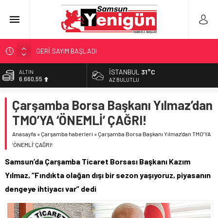
GERİ SAYIM BAŞLADI
SAMSUNSPOR’DA HEDEF 5’İNCİLİK!
İSTANBUL
31°C
BİST
‘BAFRA’YA YATIRIM YAPIN!’
13.779,39
AZ BULUTLU
İŞTE FINDIK FİYATI!
DOLAR
Çarşamba Borsa Başkanı Yılmaz’dan
47,7111
YÖNETİCİ SEÇERKEN YAPILAN EN BÜYÜK HATALAR
TMO’YA ‘ÖNEMLİ’ ÇAĞRI!
EURO
55,1881
Anasayfa
»
Çarşamba haberleri
»
Çarşamba Borsa Başkanı Yılmaz’dan TMO’YA
‘ÖNEMLİ’ ÇAĞRI!
ALTIN
6.660,55
Samsun’da Çarşamba Ticaret Borsası Başkanı Kazım
Yılmaz, “Fındıkta olağan dışı bir sezon yaşıyoruz, piyasanın
dengeye ihtiyacı var” dedi