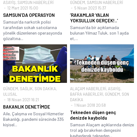
ASAYİŞ
,
SAMSUN HABERLERİ
GÜNDEM
,
SAMSUN HABERLERİ
12 Mart 2021 15:00
5 Nisan 2023 15:37
SAMSUN’DA OPERASYON
‘RAKAMLAR YALAN
YOKSULLUK GERÇEK!..’
Samsun'da narkotik polisi
tarafından sokak satıcılarına
Samsun'da bir açıklamada
yönelik düzenlenen operasyonda
bulunan Yılmaz Tuluk, son 1 ayda
gözaltına...
et,...
GÜNDEM
,
SAĞLIK
,
SON DAKİKA
,
ALAÇAM HABERLERİ
,
ASAYİŞ
,
ULUSAL
BAFRA HABERLERİ
,
GÜNDEM
,
SON
18 Nisan 2021 16:21
DAKİKA
1 Nisan 2018 20:58
BAKANLIK DENETİMDE
Tekneden düşen genç
Aile, Çalışma ve Sosyal Hizmetler
denizde kayboldu
Bakanlığı, pandemi sürecinde 335
kişisel...
Samsun Alaçam açıklarında denize
trol ağı bırakırken dengesini
kaybederek tekneden...