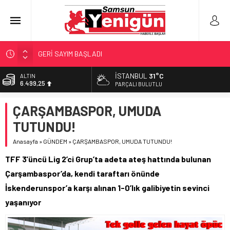
GERİ SAYIM BAŞLADI
SAMSUNSPOR’DA HEDEF 5’İNCİLİK!
İSTANBUL
31°C
ALTIN
6.499,25
‘BAFRA’YA YATIRIM YAPIN!’
PARÇALI BULUTLU
İŞTE FINDIK FİYATI!
BİST
ÇARŞAMBASPOR, UMUDA
13.798,82
YÖNETİCİ SEÇERKEN YAPILAN EN BÜYÜK HATALAR
TUTUNDU!
DOLAR
47,5921
Anasayfa
»
GÜNDEM
»
ÇARŞAMBASPOR, UMUDA TUTUNDU!
EURO
TFF 3’üncü Lig 2’ci Grup’ta adeta ateş hattında bulunan
54,9747
Çarşambaspor’da, kendi taraftarı önünde
İskenderunspor’a karşı alınan 1-0’lık galibiyetin sevinci
yaşanıyor