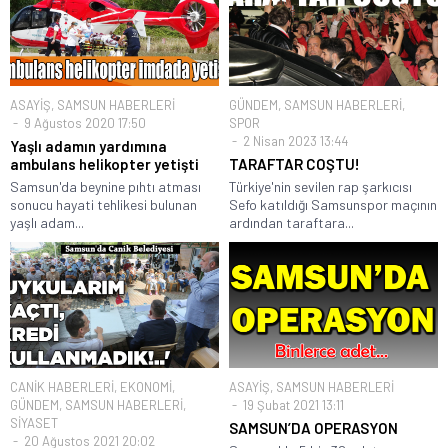
ASAYİŞ
,
SAMSUN HABERLERİ
GÜNDEM
,
SAMSUN HABERLERİ
,
9 Ağustos 2020 17:50
SPOR
2 Nisan 2023 13:44
Yaşlı adamın yardımına
ambulans helikopter yetişti
TARAFTAR COŞTU!
Samsun'da beynine pıhtı atması
Türkiye'nin sevilen rap şarkıcısı
sonucu hayati tehlikesi bulunan
Sefo katıldığı Samsunspor maçının
yaşlı adam...
ardından taraftara...
CANİK HABERLERİ
,
EKONOMİ
,
ASAYİŞ
,
SAMSUN HABERLERİ
GÜNDEM
,
SAMSUN HABERLERİ
,
19 Şubat 2021 13:11
SİYASET
SAMSUN’DA OPERASYON
20 Ağustos 2021 20:02