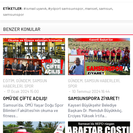
ETİKETLER:
#ismail uyanık
,
#yılport samsuınspor
,
manset
,
samsun
,
samsunspor
BENZER KONULAR
EĞİTİM
,
GÜNDEM
,
SAMSUN
GÜNDEM
,
SAMSUN HABERLERİ
,
HABERLERİ
,
SPOR
SPOR
17 Ocak 2024 15:00
10 Temmuz 2024 16:44
OMÜ’DE ÇİFTE AÇILIŞ!
SAMSUNSPOR’A ZİYARET!
Samsun'da, OMÜ Yaşar Doğu Spor
Kayseri Büyükşehir Belediye
Bilimleri Fakültesi’nin okuma ve
Başkanı Dr. Memduh Büyükkılıç,
fitness...
Erciyes Yüksek İrtifa...