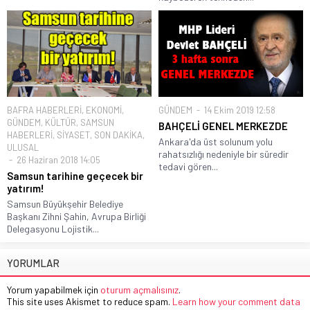
BAFRA HABERLERİ
,
EKONOMİ
,
GÜNDEM
14 Ekim 2019 12:58
GÜNDEM
,
KÜLTÜR
,
SAMSUN
BAHÇELİ GENEL MERKEZDE
HABERLERİ
,
SİYASET
,
SON DAKİKA
,
Ankara'da üst solunum yolu
ULUSAL
rahatsızlığı nedeniyle bir süredir
26 Haziran 2018 14:05
tedavi gören...
Samsun tarihine geçecek bir
yatırım!
Samsun Büyükşehir Belediye
Başkanı Zihni Şahin, Avrupa Birliği
Delegasyonu Lojistik...
YORUMLAR
Yorum yapabilmek için
oturum açmalısınız
.
This site uses Akismet to reduce spam.
Learn how your comment data