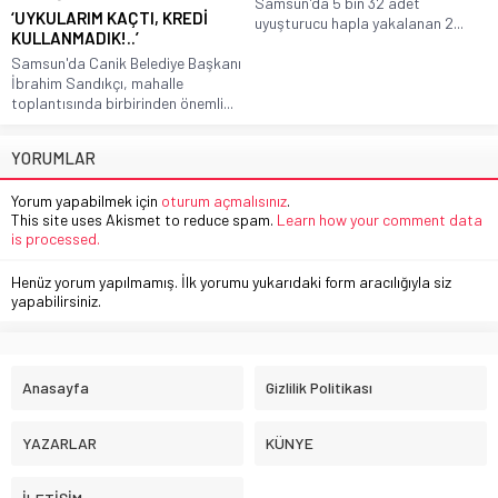
Samsun'da 5 bin 32 adet
‘UYKULARIM KAÇTI, KREDİ
uyuşturucu hapla yakalanan 2...
KULLANMADIK!..’
Samsun'da Canik Belediye Başkanı
İbrahim Sandıkçı, mahalle
toplantısında birbirinden önemli...
YORUMLAR
Yorum yapabilmek için
oturum açmalısınız
.
This site uses Akismet to reduce spam.
Learn how your comment data
is processed.
Henüz yorum yapılmamış. İlk yorumu yukarıdaki form aracılığıyla siz
yapabilirsiniz.
Anasayfa
Gizlilik Politikası
YAZARLAR
KÜNYE