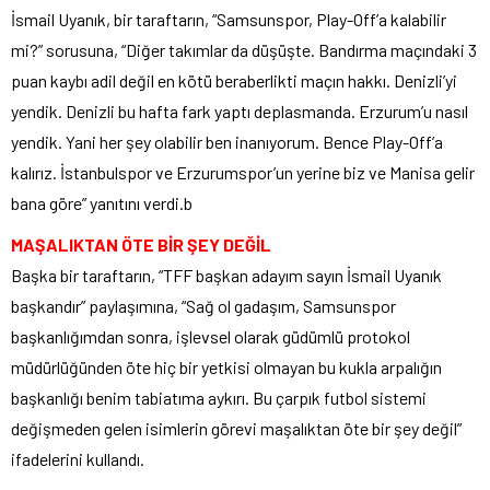
İsmail Uyanık, bir taraftarın, “Samsunspor, Play-Off’a kalabilir
mi?” sorusuna, “Diğer takımlar da düşüşte. Bandırma maçındaki 3
puan kaybı adil değil en kötü beraberlikti maçın hakkı. Denizli’yi
yendik. Denizli bu hafta fark yaptı deplasmanda. Erzurum’u nasıl
yendik. Yani her şey olabilir ben inanıyorum. Bence Play-Off’a
kalırız. İstanbulspor ve Erzurumspor’un yerine biz ve Manisa gelir
bana göre” yanıtını verdi.b
MAŞALIKTAN ÖTE BİR ŞEY DEĞİL
Başka bir taraftarın, “TFF başkan adayım sayın İsmail Uyanık
başkandır” paylaşımına, “Sağ ol gadaşım, Samsunspor
başkanlığımdan sonra, işlevsel olarak güdümlü protokol
müdürlüğünden öte hiç bir yetkisi olmayan bu kukla arpalığın
başkanlığı benim tabiatıma aykırı. Bu çarpık futbol sistemi
değişmeden gelen isimlerin görevi maşalıktan öte bir şey değil”
ifadelerini kullandı.