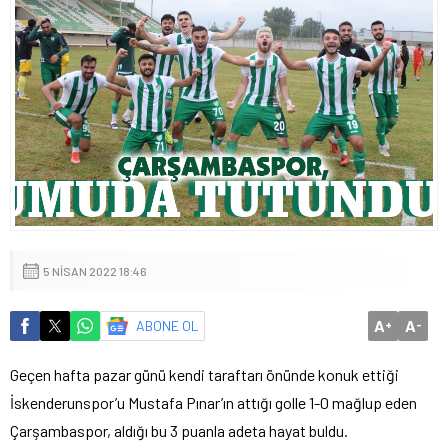
5 NISAN 2022 18:46
A
A
ABONE OL
+
-
Geçen hafta pazar günü kendi taraftarı önünde konuk ettiği
İskenderunspor’u Mustafa Pınar’ın attığı golle 1-0 mağlup eden
Çarşambaspor, aldığı bu 3 puanla adeta hayat buldu.