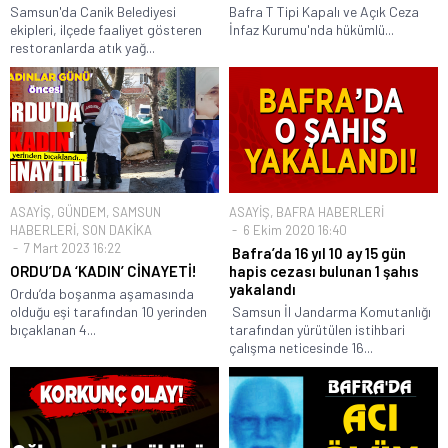
Samsun'da Canik Belediyesi
Bafra T Tipi Kapalı ve Açık Ceza
ekipleri, ilçede faaliyet gösteren
İnfaz Kurumu'nda hükümlü...
restoranlarda atık yağ...
ASAYİŞ
,
GÜNDEM
,
SAMSUN
ASAYİŞ
,
BAFRA HABERLERİ
HABERLERİ
,
SON DAKİKA
6 Ekim 2020 16:40
7 Mart 2023 16:22
Bafra’da 16 yıl 10 ay 15 gün
ORDU’DA ‘KADIN’ CİNAYETİ!
hapis cezası bulunan 1 şahıs
yakalandı
Ordu’da boşanma aşamasında
olduğu eşi tarafından 10 yerinden
Samsun İl Jandarma Komutanlığı
bıçaklanan 4...
tarafından yürütülen istihbari
çalışma neticesinde 16...