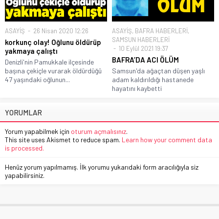
ASAYİŞ
26 Nisan 2020 12:26
ASAYİŞ
,
BAFRA HABERLERİ
,
SAMSUN HABERLERİ
korkunç olay! Oğlunu öldürüp
10 Eylül 2021 19:37
yakmaya çalıştı
BAFRA’DA ACI ÖLÜM
Denizli'nin Pamukkale ilçesinde
başına çekiçle vurarak öldürdüğü
Samsun'da ağaçtan düşen yaşlı
47 yaşındaki oğlunun...
adam kaldırıldığı hastanede
hayatını kaybetti
YORUMLAR
Yorum yapabilmek için
oturum açmalısınız
.
This site uses Akismet to reduce spam.
Learn how your comment data
is processed.
Henüz yorum yapılmamış. İlk yorumu yukarıdaki form aracılığıyla siz
yapabilirsiniz.