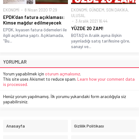
EKONOMİ
8 Nisan 2020 17:29
EKONOMİ
,
GÜNDEM
,
SON DAKİKA
,
ULUSAL
EPDK’dan fatura açıklaması:
3 Aralık 2021 16:44
Kimse mağdur edilmeyecek
YÜZDE 20 ZAM!
EPDK, kıyasen fatura ödemeleri ile
ilgili açıklama yaptı. Açıklamada,
BOTAŞ'ın Aralık ayına ilişkin
"Bu...
yayınladığı satış tarifesine göre,
sanayi ve...
YORUMLAR
Yorum yapabilmek için
oturum açmalısınız
.
This site uses Akismet to reduce spam.
Learn how your comment data
is processed.
Henüz yorum yapılmamış. İlk yorumu yukarıdaki form aracılığıyla siz
yapabilirsiniz.
Anasayfa
Gizlilik Politikası