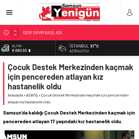
GERİ SAYIM BAŞLADI
SAMSUNSPOR’DA HEDEF 5’İNCİLİK!
İSTANBUL
31°C
ALTIN
6.660,55
‘BAFRA’YA YATIRIM YAPIN!’
AZ BULUTLU
İŞTE FINDIK FİYATI!
BİST
Çocuk Destek Merkezinden kaçmak
13.779,39
YÖNETİCİ SEÇERKEN YAPILAN EN BÜYÜK HATALAR
için pencereden atlayan kız
DOLAR
47,7111
hastanelik oldu
EURO
Anasayfa
»
ASAYİŞ
»
Çocuk Destek Merkezinden kaçmak için pencereden
55,1881
atlayan kız hastanelik oldu
Samsun’da kaldığı Çocuk Destek Merkezinden kaçmak için
pencereden atlayan 17 yaşındaki kız hastanelik oldu.