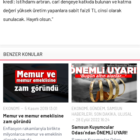
kredi; istihdamı artıran, cari dengeye katkıda bulunan ve katma
değeri yüksek üretim yapanlara sabit faizli TL cinsi olarak
sunulacak. Hayırlı olsun.”
BENZER KONULAR
EKONOMİ
5 Kasım 2019 13:01
EKONOMİ
,
GÜNDEM
,
SAMSUN
HABERLERİ
,
SON DAKİKA
,
ULUSAL
Memur ve memur emeklisine
28 Eylül 2022 16:24
zam göründü
Samsun Kuyumcular
Enflasyon rakamlarıyla birlikte
Odası’ndan ÖNEMLİ UYARI!
milyonlarca memur ve emeklinin
alacağı zam da...
Samsun Kuyumcular Odası