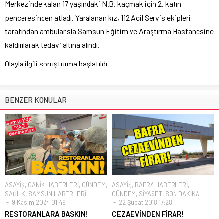
Merkezinde kalan 17 yaşındaki N.B. kaçmak için 2. katın
penceresinden atladı. Yaralanan kız, 112 Acil Servis ekipleri
tarafından ambulansla Samsun Eğitim ve Araştırma Hastanesine
kaldırılarak tedavi altına alındı.
Olayla ilgili soruşturma başlatıldı.
BENZER KONULAR
ASAYİŞ
,
CANİK HABERLERİ
,
GÜNDEM
,
ASAYİŞ
,
BAFRA HABERLERİ
,
SAĞLIK
,
SAMSUN HABERLERİ
GÜNDEM
,
SİYASET
,
SON DAKİKA
9 Kasım 2024 01:49
22 Şubat 2018 17:28
RESTORANLARA BASKIN!
CEZAEVİNDEN FİRAR!