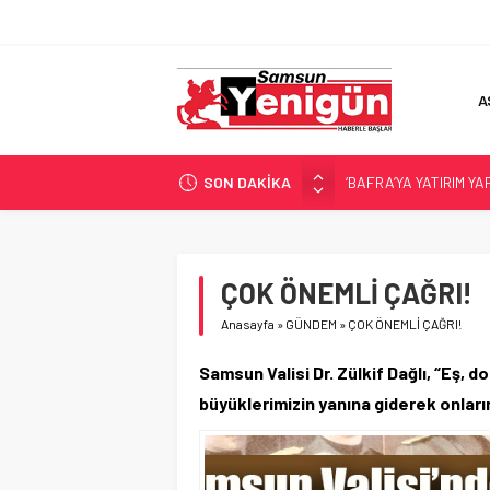
A
SON DAKİKA
‘BAFRA’YA YATIRIM YAP
İŞTE FINDIK FİYATI!
SAMSUNSPOR’DA TR
ALAÇAM’A ‘DEV’ YATIR
ÇOK ÖNEMLİ ÇAĞRI!
SAMSUNSPOR’DA HEDE
Anasayfa
»
GÜNDEM
»
ÇOK ÖNEMLİ ÇAĞRI!
Samsun Valisi Dr. Zülkif Dağlı, “Eş, 
büyüklerimizin yanına giderek onları