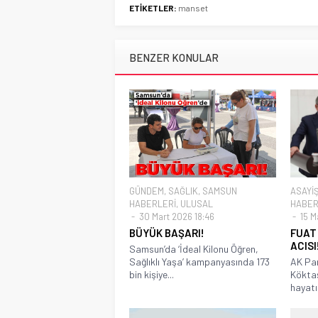
ETİKETLER:
manset
BENZER KONULAR
GÜNDEM
,
SAĞLIK
,
SAMSUN
ASAYİ
HABERLERİ
,
ULUSAL
HABER
30 Mart 2026 18:46
15 M
BÜYÜK BAŞARI!
FUAT
ACISI
Samsun’da ‘İdeal Kilonu Öğren,
Sağlıklı Yaşa’ kampanyasında 173
AK Par
bin kişiye...
Köktaş
hayatın