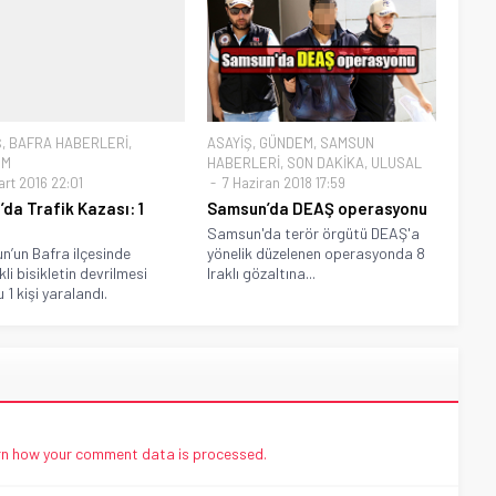
Ş
,
BAFRA HABERLERİ
,
ASAYİŞ
,
GÜNDEM
,
SAMSUN
EM
HABERLERİ
,
SON DAKİKA
,
ULUSAL
art 2016 22:01
7 Haziran 2018 17:59
’da Trafik Kazası: 1
Samsun’da DEAŞ operasyonu
ı
Samsun'da terör örgütü DEAŞ'a
’un Bafra ilçesinde
yönelik düzelenen operasyonda 8
kli bisikletin devrilmesi
Iraklı gözaltına...
 1 kişi yaralandı.
n how your comment data is processed.