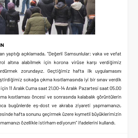
IN
an yaptığı açıklamada, “Değerli Samsunlular; vaka ve vefat
rol altına alabilmek için korona virüse karşı verdiğimiz
ürdürmek zorundayız. Geçtiğimiz hafta ilk uygulamasını
eştirdiğimiz sokağa çıkma kısıtlamasında iyi bir sınav verdik
çin 11 Aralık Cuma saat 21.00-14 Aralık Pazartesi saat 05.00
ma kısıtlaması öncesi ve sonrasında kalabalık görüntülerin
rıca bugünlerde eş-dost ve akraba ziyareti yapmamanızı,
sinde hafta sonunu geçirmek üzere kıymetli büyüklerimizin
tmamanızı özellikle istirham ediyorum” ifadelerini kullandı.