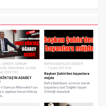
Ş
,
GÜNDEM
,
SAMSUN
BAFRA HABERLERİ
,
GÜNDEM
LERİ
,
SON DAKİKA
,
ULUSAL
7 Aralık 2017 15:34
art 2023 17:53
Başkan Şahin’den bayanlara
 KÖKTAŞ’IN AĞABEY
müjde
!
Bafra Belediyesi, ücretsiz olarak
ti Samsun Milletvekili Fuat
bayanlara özel ‘Sağlıklı Yaşam
'ın ağabeyi Hasan Köktaş
Etkinliği’ düzenledi
ı...