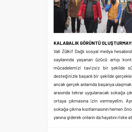
KALABALIK GÖRÜNTÜ OLUŞTURMAY
Vali Zülkif Dağlı sosyal medya hesabınd
sayılarında yaşanan üzücü artışı kont
mücadelemizi tavizsiz bir şekilde s
desteğinizle başarılı bir şekilde gerçekl
ancak gerçek anlamda başarıya ulaşmak i
arasında tekrar uygulanacak sokağa çık
ortaya çıkmasına izin vermeyelim. Ay
sokağa çıkma kısıtlamasının hemen önce
yanına giderek onların da hayatını riske a