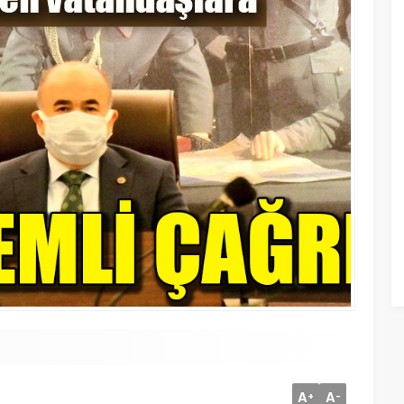
A
A
+
-