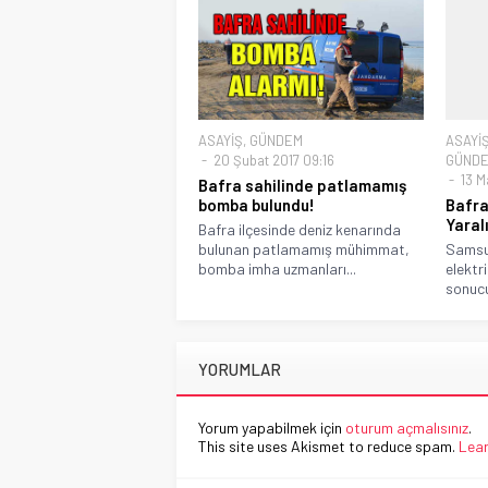
ASAYİŞ
,
GÜNDEM
ASAYİ
20 Şubat 2017 09:16
GÜND
13 M
Bafra sahilinde patlamamış
bomba bulundu!
Bafra
Yaral
Bafra ilçesinde deniz kenarında
bulunan patlamamış mühimmat,
Samsun
bomba imha uzmanları...
elektri
sonucu
YORUMLAR
Yorum yapabilmek için
oturum açmalısınız
.
This site uses Akismet to reduce spam.
Lear