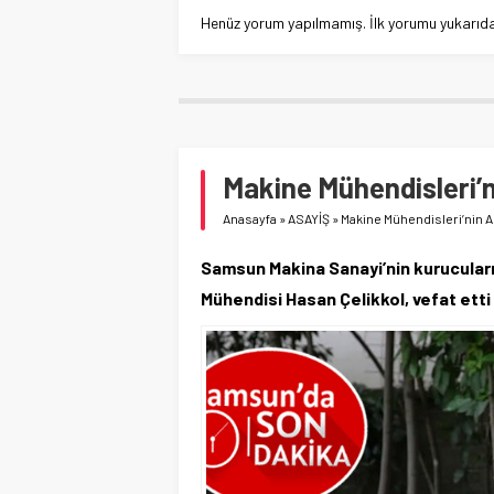
Henüz yorum yapılmamış. İlk yorumu yukarıdaki
Makine Mühendisleri’
Anasayfa
»
ASAYİŞ
»
Makine Mühendisleri’nin 
Samsun Makina Sanayi’nin kurucular
Mühendisi Hasan Çelikkol, vefat etti