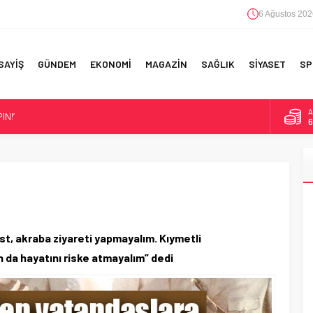
6 Ağustos 202
SAYİŞ
GÜNDEM
EKONOMİ
MAGAZİN
SAĞLIK
SİYASET
SP
B
IN!’
1
D
4
ANSFER!
IM!
E
5
F 5’İNCİLİK!
A
6
dost, akraba ziyareti yapmayalım. Kıymetli
n da hayatını riske atmayalım” dedi