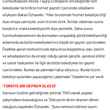
Cumhurbaşkanı Recep Tayyip Erdoğan’ın öncülüğünde tüm
belediyeler ile birlikte hizmet gayreti içerisinde olduklarını
söyleyen Bakan Özhaseki, “Yıllar öncesinde ‘hizmet belediyeciliği’
diye ortaya çıkmıştık, evet hizmet ettik. İktidar olduktan sonra
kendimizi marka belediyecilik diye yeniledik. Daha sonra
Cumhurbaşkanımızın da durmadan vurguladığı gönül belediyeciliği
anlamında da bütün belediyelerimiz büyük bir gayret içerisindeler.
Özellikle genel merkezimizde daha önce başlatılmış olan, benim
ve arkadaşlarımın da emeği olduğu gerek gençlik, gerekse kültür
ve sanat faaliyetleri ile ilgili de bütün belediyeler bir gayret
içerisindeler. Bunları da yakından takip ediyoruz. Bunlar bizim
belediye açısından yapacağımız çalışmalar” ifadelerine yer verdi.
‘TÜRKİYE BİR DEPREM ÜLKESİ’
Samsun özeline gelindiğinde şehirde TOKİ olarak yapılan
çalışmaların bulunduğunu ve Türkiye’nin de bir deprem ülkesi
olduğunu kaydeden Özhaseki, “Şunu herkesin bilmesi lazım: