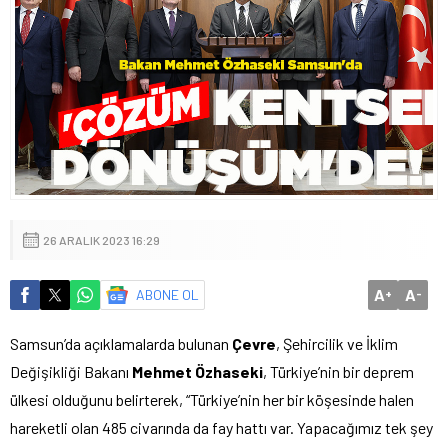
26 ARALIK 2023 16:29
A
A
ABONE OL
+
-
Samsun’da açıklamalarda bulunan
Çevre
, Şehircilik ve İklim
Değişikliği Bakanı
Mehmet Özhaseki
, Türkiye’nin bir deprem
ülkesi olduğunu belirterek, “Türkiye’nin her bir köşesinde halen
hareketli olan 485 civarında da fay hattı var. Yapacağımız tek şey