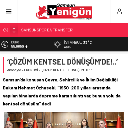
SAMSUNSPOR’DA TRANSFER!
ALAÇAM’A ‘DEV’ YATIRIM!
RAPÇİ KESKİN GÖZALTINDA!
İSTANBUL
33°C
EURO
55,0659
AÇIK
‘HER PROJE GELECEĞE MİRAS!’
SAMSUN İÇİN ACI BİLANÇO!
ALTIN
‘ÇÖZÜM KENTSEL DÖNÜŞÜM’DE!..’
6.521,17
Anasayfa
»
EKONOMİ
»
‘ÇÖZÜM KENTSEL DÖNÜŞÜM’DE!..’
BİST
13.685,30
Samsun’da konuşan Çevre, Şehircilik ve İklim Değişikliği
DOLAR
Bakanı Mehmet Özhaseki, “1950-200 yılları arasında
47,5953
yapılan binalarda depreme karşı sıkıntı var, bunun yolu da
kentsel dönüşüm” dedi