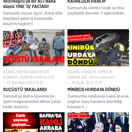
Vezirköprü’ye bir ACI daha
KAHREDEN HABER!
düştü YİNE ‘İŞ’ FACİASI!
Samsun'da üzerine sıcak su dolu
Samsunlu inşaat işçisi, Ankara’da
çaydanlık devrilen 11 aylık bebek...
meydana gelen iş kazasında
hayatını kaybetti
ASAYİŞ
,
BAFRA HABERLERİ
,
ASAYİŞ
,
GÜNDEM
,
SAMSUN
GÜNDEM
,
SAMSUN HABERLERİ
HABERLERİ
,
Terme haberleri
17 Temmuz 2022 13:32
15 Ocak 2023 17:21
SUÇÜSTÜ YAKALANDI
MİNİBÜS HURDAYA DÖNDÜ
Samsun’un Bafra ilçesinde bir
Samsun’da minibüsün takla atarak
giyim mağazasından elbise çalan
yağmur suyu kanalına devrildiği
kadın suçüstü...
kazada 4...