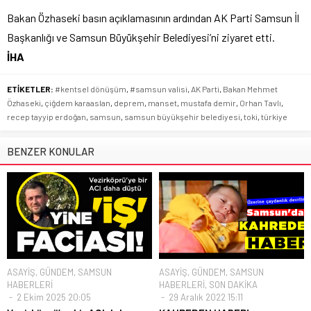
Bakan Özhaseki basın açıklamasının ardından AK Parti Samsun İl
Başkanlığı ve Samsun Büyükşehir Belediyesi’ni ziyaret etti.
İHA
ETİKETLER:
#kentsel dönüşüm
,
#samsun valisi
,
AK Parti
,
Bakan Mehmet
Özhaseki
,
çiğdem karaaslan
,
deprem
,
manset
,
mustafa demir
,
Orhan Tavlı
,
recep tayyip erdoğan
,
samsun
,
samsun büyükşehir belediyesi
,
toki
,
türkiye
BENZER KONULAR
ASAYİŞ
,
GÜNDEM
,
SAMSUN
ASAYİŞ
,
GÜNDEM
,
SAMSUN
HABERLERİ
HABERLERİ
,
SON DAKİKA
2 Ekim 2025 20:05
29 Aralık 2022 15:11