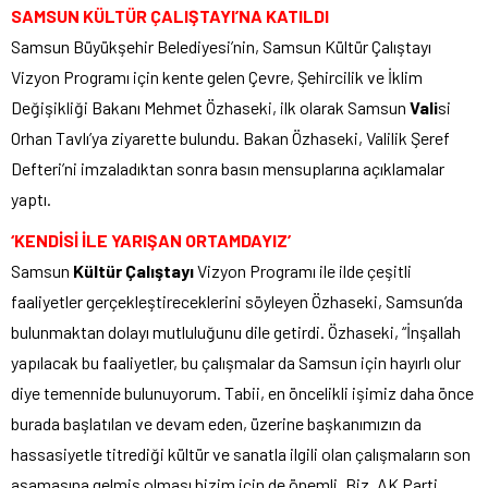
SAMSUN KÜLTÜR ÇALIŞTAYI’NA KATILDI
Samsun Büyükşehir Belediyesi’nin, Samsun Kültür Çalıştayı
Vizyon Programı için kente gelen Çevre, Şehircilik ve İklim
Değişikliği Bakanı Mehmet Özhaseki, ilk olarak Samsun
Vali
si
Orhan Tavlı’ya ziyarette bulundu. Bakan Özhaseki, Valilik Şeref
Defteri’ni imzaladıktan sonra basın mensuplarına açıklamalar
yaptı.
‘KENDİSİ İLE YARIŞAN ORTAMDAYIZ’
Samsun
Kültür Çalıştayı
Vizyon Programı ile ilde çeşitli
faaliyetler gerçekleştireceklerini söyleyen Özhaseki, Samsun’da
bulunmaktan dolayı mutluluğunu dile getirdi. Özhaseki, “İnşallah
yapılacak bu faaliyetler, bu çalışmalar da Samsun için hayırlı olur
diye temennide bulunuyorum. Tabii, en öncelikli işimiz daha önce
burada başlatılan ve devam eden, üzerine başkanımızın da
hassasiyetle titrediği kültür ve sanatla ilgili olan çalışmaların son
aşamasına gelmiş olması bizim için de önemli. Biz, AK Parti