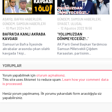
ASAYİŞ
,
BAFRA HABERLERİ
,
GÜNDEM
,
SAMSUN HABERLERİ
,
GÜNDEM
,
SAMSUN HABERLERİ
SİYASET
,
ULUSAL
10 Mart 2024 14:11
12 Ağustos 2022 16:56
BAFRA’DA KANLI AKRABA
‘YOLUMUZDAN
KAVGASI
DÖNMEYECEĞİZ!..’
Samsun'un Bafra İlçesinde
AK Parti Genel Başkan Yardımcısı
akrabalar arasında çıkan silahlı
Samsun Milletvekili Çiğdem
kavgada 1 kişi...
Karaaslan, partisinin...
YORUMLAR
Yorum yapabilmek için
oturum açmalısınız
.
This site uses Akismet to reduce spam.
Learn how your comment data
is processed.
Henüz yorum yapılmamış. İlk yorumu yukarıdaki form aracılığıyla siz
yapabilirsiniz.