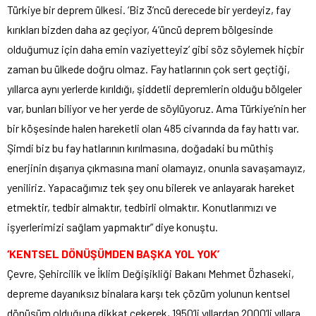
Türkiye bir deprem ülkesi. ‘Biz 3’ncü derecede bir yerdeyiz, fay
kırıkları bizden daha az geçiyor, 4’üncü deprem bölgesinde
olduğumuz için daha emin vaziyetteyiz’ gibi söz söylemek hiçbir
zaman bu ülkede doğru olmaz. Fay hatlarının çok sert geçtiği,
yıllarca aynı yerlerde kırıldığı, şiddetli depremlerin olduğu bölgeler
var, bunları biliyor ve her yerde de söylüyoruz. Ama Türkiye’nin her
bir köşesinde halen hareketli olan 485 civarında da fay hattı var.
Şimdi biz bu fay hatlarının kırılmasına, doğadaki bu müthiş
enerjinin dışarıya çıkmasına mani olamayız, onunla savaşamayız,
yeniliriz. Yapacağımız tek şey onu bilerek ve anlayarak hareket
etmektir, tedbir almaktır, tedbirli olmaktır. Konutlarımızı ve
işyerlerimizi sağlam yapmaktır” diye konuştu.
‘KENTSEL DÖNÜŞÜMDEN BAŞKA YOL YOK’
Çevre, Şehircilik ve İklim Değişikliği Bakanı Mehmet Özhaseki,
depreme dayanıksız binalara karşı tek çözüm yolunun kentsel
dönüşüm olduğuna dikkat çekerek, 1950’li yıllardan 2000’li yıllara