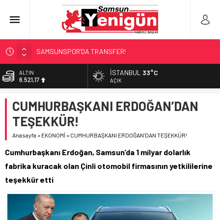
SAMSUNSPOR’DA TRANSFER!
ALAÇAM’A ‘DEV’ YATIRIM!
İSTANBUL
33°C
BİST
13.685,30
RAPÇİ KESKİN GÖZALTINDA!
AÇIK
‘HER PROJE GELECEĞE MİRAS!’
DOLAR
CUMHURBAŞKANI ERDOĞAN’DAN
47,5953
İŞTE FINDIK FİYATI!
TEŞEKKÜR!
EURO
55,0659
Anasayfa
»
EKONOMİ
»
CUMHURBAŞKANI ERDOĞAN’DAN TEŞEKKÜR!
ALTIN
Cumhurbaşkanı Erdoğan, Samsun’da 1 milyar dolarlık
6.521,17
fabrika kuracak olan Çinli otomobil firmasının yetkililerine
teşekkür etti