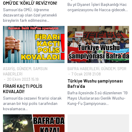
OMÜ’DE ‘KÖKLÜ’ REVİZYON!
Bu yıl Diyanet İşleri Başkanlığı Hac
Samsun'da OMÜ, öğrenme
organizasyonu ile Hacca gidecek...
dezavantajı olan özel yetenekli
bireylerin fark edilmesine...
ASAYİŞ
,
GÜNDEM
,
SAMSUN
BAFRA HABERLERİ
,
GÜNDEM
,
SPOR
HABERLERİ
7 Ocak 2018 21:08
20 Ekim 2023 15:19
Türkiye Wushu şampiyonası
FİRARİ KAÇTI POLİS
Bafra’da
KOVALADI!
Bafra ilçesinde 3.sü düzenlenen '19
Samsun'da cezaevi firarisi olarak
Mayıs Uluslararası Genlik Wushu-
aranan bir kişi polis tarafından
Kung-Fu Şampiyonası...
kovalamaca...