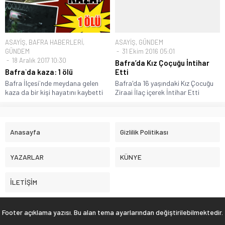
ASAYİŞ
,
BAFRA HABERLERİ
,
ASAYİŞ
,
GÜNDEM
GÜNDEM
31 Ekim 2016 05:01
18 Aralık 2017 10:30
Bafra’da Kız Çoçuğu İntihar
Bafra`da kaza: 1 ölü
Etti
Bafra İlçesi`nde meydana gelen
Bafra'da 16 yaşındaki Kız Çocuğu
kaza da bir kişi hayatını kaybetti
Ziraai İlaç içerek İntihar Etti
Anasayfa
Gizlilik Politikası
YAZARLAR
KÜNYE
İLETİŞİM
Footer açıklama yazısı. Bu alan tema ayarlarından değiştirilebilmektedir.