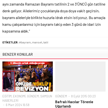
aynı zamanda Ramazan Bayramı tatilinin 2 ve 3’ÜNCÜ gün tatiline
denk geliyor. Ailelerimiz çocuklarıyla doya doya vakit geçirsin,
bayramı aileleriyle birlikte huzurla idrak etsin istiyoruz. Bu amaçla
kamu çalışanlarımız için bayramı takip eden 3 günü de idari izin
kapsamına aldık.”
ETİKETLER:
#bayram
,
manset
,
tatil
BENZER KONULAR
EĞİTİM
,
EKONOMİ
,
GÜNDEM
,
SAMSUN
GÜNDEM
8 Eylül 2015 00:23
HABERLERİ
Bafralı Hacılar Törenle
6 Mart 2024 16:58
Uğurlandı