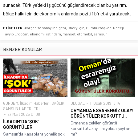
sunacak. Türkiye’deki iş gücünü güçlendirecek olan bu yatırım,
bölge halkı için de ekonomik anlamda pozitif bir etki yaratacak.
ETİKETLER:
#organize sanayi bölgesi
,
Chery
,
çin
,
Cumhurbaşkanı Recep
Tayyip Erdoğan
,
ekonomi
,
istihdam
,
manset
,
otomobil
,
samsun
BENZER KONULAR
GÜNDEM
,
İlkadım Haberleri
,
SAĞLIK
,
ULUSAL
11 Ocak 2019 18:14
SAMSUN HABERLERİ
ORMANDA ESRARENGİZ OLAY!
27 Mart 2025 01:08
GÖRÜNTÜLER KORKUTTU..
İLKADIM’DA ‘ŞOK’
Ormanda çekilen görüntü
GÖRÜNTÜLER!
korkuttu! Uzaylı mı yoksa şeytan
Samsun’da kasaplara yönelik şok
mı?