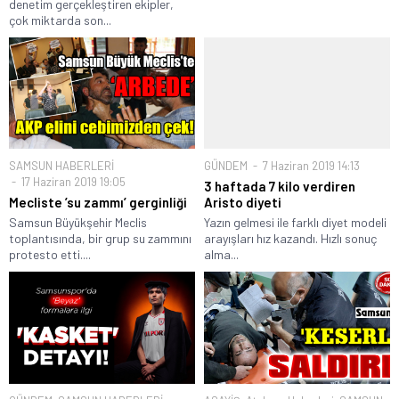
denetim gerçekleştiren ekipler,
çok miktarda son...
SAMSUN HABERLERİ
GÜNDEM
7 Haziran 2019 14:13
17 Haziran 2019 19:05
3 haftada 7 kilo verdiren
Mecliste ’su zammı’ gerginliği
Aristo diyeti
Samsun Büyükşehir Meclis
Yazın gelmesi ile farklı diyet modeli
toplantısında, bir grup su zammını
arayışları hız kazandı. Hızlı sonuç
protesto etti....
alma...