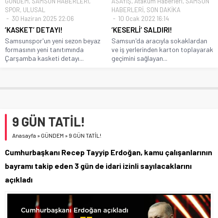
GÜNDEM
,
SAMSUN HABERLERİ
,
ASAYİŞ
,
Atakum Haberleri
,
SAMSUN
SPOR
,
ULUSAL
HABERLERİ
,
SON DAKİKA
30 Haziran 2025 22:06
10 Ocak 2022 16:14
‘KASKET’ DETAYI!
‘KESERLİ’ SALDIRI!
Samsunspor'un yeni sezon beyaz
Samsun'da aracıyla sokaklardan
formasının yeni tanıtımında
ve iş yerlerinden karton toplayarak
Çarşamba kasketi detayı...
geçimini sağlayan...
9 GÜN TATİL!
Anasayfa
»
GÜNDEM
»
9 GÜN TATİL!
Cumhurbaşkanı Recep Tayyip Erdoğan, kamu çalışanlarının
bayramı takip eden 3 gün de idari izinli sayılacaklarını
açıkladı