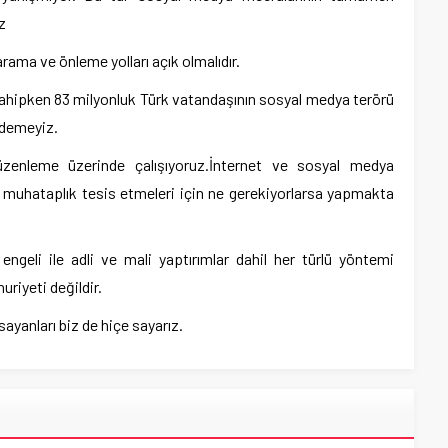
z
rama ve önleme yolları açık olmalıdır.
 sahipken 83 milyonluk Türk vatandaşının sosyal medya terörü
 edemeyiz.
enleme üzerinde çalışıyoruz.İnternet ve sosyal medya
 muhataplık tesis etmeleri için ne gerekiyorlarsa yapmakta
geli ile adli ve mali yaptırımlar dahil her türlü yöntemi
riyeti değildir.
sayanları biz de hiçe sayarız.