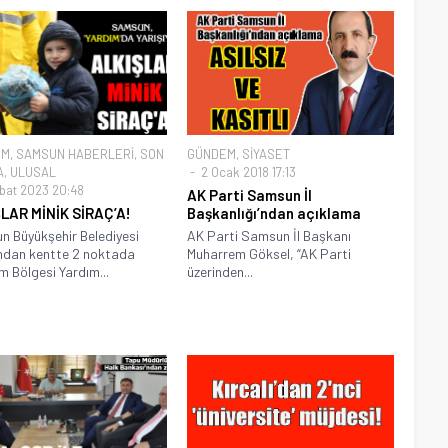
EM
,
SAMSUN HABERLERİ
,
SON
GÜNDEM
,
SİYASET
A
,
ULUSAL
2 Ocak 2018 17:13
bat 2023 20:48
AK Parti Samsun İl
LAR MİNİK SİRAÇ’A!
Başkanlığı’ndan açıklama
 Büyükşehir Belediyesi
AK Parti Samsun İl Başkanı
ndan kentte 2 noktada
Muharrem Göksel, “AK Parti
m Bölgesi Yardım...
üzerinden...