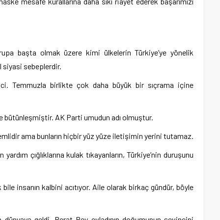
aske mesafe kurallarına daha sıkı riayet ederek başarımızı
pa başta olmak üzere kimi ülkelerin Türkiye’ye yönelik
l siyasi sebeplerdir.
erici. Temmuzla birlikte çok daha büyük bir sıçrama içine
yle bütünleşmiştir. AK Parti umudun adı olmuştur.
idir ama bunların hiçbir yüz yüze iletişimin yerini tutamaz.
yardım çığlıklarına kulak tıkayanların, Türkiye’nin duruşunu
ile insanın kalbini acıtıyor. Aile olarak birkaç gündür, böyle
 dünyaya geldi. Berat Bey evladının doğumunun sevincini