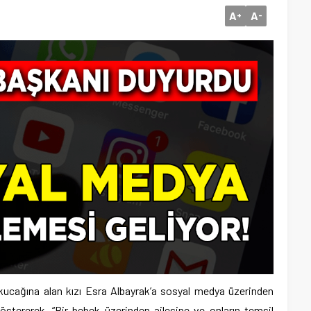
A
A
+
-
cağına alan kızı Esra Albayrak’a sosyal medya üzerinden
 göstererek, “Bir bebek üzerinden ailesine ve onların temsil