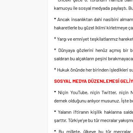
kamuoyu ile sosyal medyada paylaştı. Bu m
*
Ancak insanlıktan dahi nasibini almamış
hakaretlerle bu güzel iklimi kirletmeye çal
* Yargı ve emniyet teşkilatlarımız harek
* Dünyaya gözlerini henüz açmış bir be
saldıran bu alçakların peşini bırakmayaca
* Hukuk önünde her birinden işledikleri s
SOSYAL MEDYA DÜZENLEMESİ GELİ
*
Niçin YouTube, niçin Twitter, niçin 
demek olduğunu anlıyor musunuz. İşte bu a
*
Yalanın iftiranın kişilik haklarına sald
şarttır. Türkiye’ye bu tür mecralar yakışm
*
Bu millete, ülkeye bu tür mecralar