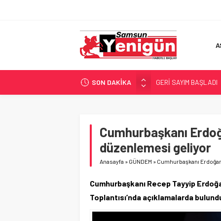
A
SON DAKİKA
GERİ SAYIM BAŞLADI
SAMSUNSPOR’DA HEDE
‘BAFRA’YA YATIRIM YAP
İŞTE FINDIK FİYATI!
Cumhurbaşkanı Erdoğ
YÖNETİCİ SEÇERKEN
düzenlemesi geliyor
Anasayfa
»
GÜNDEM
»
Cumhurbaşkanı Erdoğan
Cumhurbaşkanı Recep Tayyip Erdoğan, 
Toplantısı’nda açıklamalarda bulund