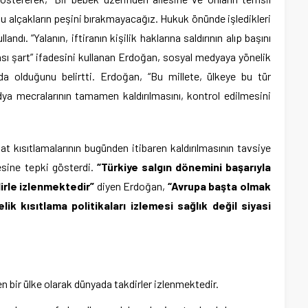
bu alçakların peşini bırakmayacağız. Hukuk önünde işledikleri
andı. “Yalanın, iftiranın kişilik haklarına saldırının alıp başını
ası şart” ifadesini kullanan Erdoğan, sosyal medyaya yönelik
a olduğunu belirtti. Erdoğan, “Bu millete, ülkeye bu tür
ya mecralarının tamamen kaldırılmasını, kontrol edilmesini
 kısıtlamalarının bugünden itibaren kaldırılmasının tavsiye
mesine tepki gösterdi.
“Türkiye salgın dönemini başarıyla
irle izlenmektedir”
diyen Erdoğan,
“Avrupa başta olmak
lik kısıtlama politikaları izlemesi sağlık değil siyasi
:
n bir ülke olarak dünyada takdirler izlenmektedir.