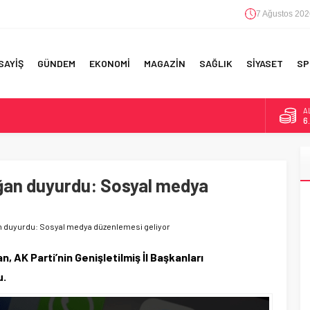
7 Ağustos 202
SAYİŞ
GÜNDEM
EKONOMİ
MAGAZİN
SAĞLIK
SİYASET
SP
A
6
F 5’İNCİLİK!
B
1
IN!’
an duyurdu: Sosyal medya
D
4
 YAPILAN EN BÜYÜK HATALAR
E
5
 duyurdu: Sosyal medya düzenlemesi geliyor
AK Parti’nin Genişletilmiş İl Başkanları
u.