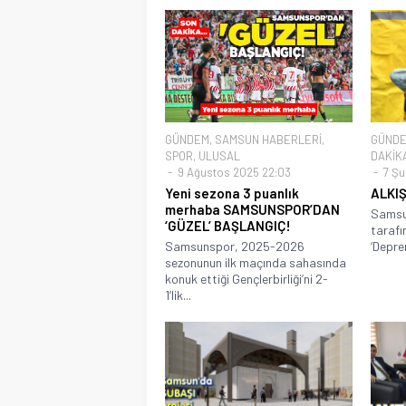
GÜNDEM
,
SAMSUN HABERLERİ
,
GÜND
SPOR
,
ULUSAL
DAKİK
9 Ağustos 2025 22:03
7 Şu
Yeni sezona 3 puanlık
ALKIŞ
merhaba SAMSUNSPOR’DAN
Samsun
‘GÜZEL’ BAŞLANGIÇ!
tarafı
Samsunspor, 2025-2026
‘Depre
sezonunun ilk maçında sahasında
konuk ettiği Gençlerbirliği’ni 2-
1’lik...