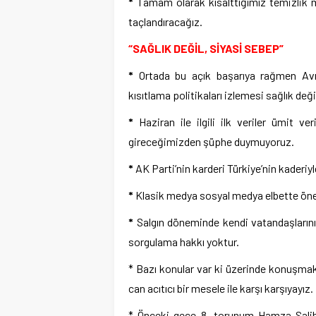
*
Tamam olarak kısalttığımız temizlik m
taçlandıracağız.
“SAĞLIK DEĞİL, SİYASİ SEBEP”
*
Ortada bu açık başarıya rağmen Avru
kısıtlama politikaları izlemesi sağlık deği
*
Haziran ile ilgili ilk veriler ümit v
gireceğimizden şüphe duymuyoruz.
*
AK Parti’nin karderi Türkiye’nin kaderi
*
Klasik medya sosyal medya elbette öneml
*
Salgın döneminde kendi vatandaşlarının 
sorgulama hakkı yoktur.
* Bazı konular var ki üzerinde konuşmak b
can acıtıcı bir mesele ile karşı karşıyayız.
* Önceki gece 8. torunum Hamza Salih