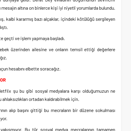
esajın altına on binlerce kişi iyi niyetli yorumlarda bulundu.
, kalbi kararmış bazı alçaklar, içindeki kötülüğü sergileyen
ıştı.
ete geçti ve işlem yapmaya başladı.
bek üzerinden ailesine ve onların temsil ettiği değerlere
ğız.
uçun hesabını elbette soracağız.
YOR
Netflix şu bu gibi sosyal medyalara karşı olduğumuzun ne
hlaksızlıkları ortadan kaldırabilmek için.
ırının alıp başını gittiği bu mecraların bir düzene sokulması
ıyor.
 yakışmıyor. Bu tür sosyal medya mecralarının tamamen