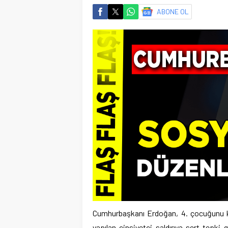
ABONE OL
Cumhurbaşkanı Erdoğan, 4. çocuğunu ku
yapılan cinsiyetçi saldırıya sert tepki