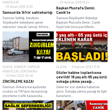
HABERLERİ
25 Haziran 2019 19:24
25 Nisan 2018 21:33
Başkan Mustafa Demir,
Samsun’da ‘Afrin’ sahtekarlığı
Canik’te
Samsun Valiliği, kendisini
Samsun Büyükşehir Belediye
'büyükşehir belediyesi genel
Başkanı Mustafa Demir, Canik
sekreteri' olarak tanıtıp 'Afrin'e...
İlçesi'nde önce partililerle...
ASAYİŞ
,
GÜNDEM
,
SAMSUN
ULUSAL
9 Haziran 2020 17:18
HABERLERİ
,
SON DAKİKA
Gözler kabine toplantısına
30 Mart 2023 20:49
çevrildi! 18 yaş altı 65 yaş üstü
ZİNCİRLEME KAZA!
sokağa çıkma yasağı…
Samsun-Ankara karayolunda
Gelen bir son dakika haberine
otobüs ve TIR'ların da karıştığı
göre; Sokağa çıkma yasağı ile ilgili
zincirleme trafik kazasında...
kararların...