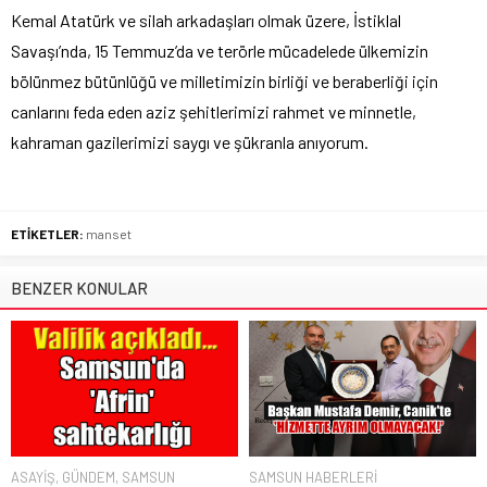
Kemal Atatürk ve silah arkadaşları olmak üzere, İstiklal
Savaşı’nda, 15 Temmuz’da ve terörle mücadelede ülkemizin
bölünmez bütünlüğü ve milletimizin birliği ve beraberliği için
canlarını feda eden aziz şehitlerimizi rahmet ve minnetle,
kahraman gazilerimizi saygı ve şükranla anıyorum.
ETİKETLER:
manset
BENZER KONULAR
ASAYİŞ
,
GÜNDEM
,
SAMSUN
SAMSUN HABERLERİ