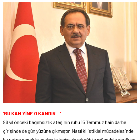
‘BU KAN YİNE O KANDIR…’
98 yıl önceki bağımsızlık ateşinin ruhu 15 Temmuz hain darbe
girişinde de gün yüzüne çıkmıştır. Nasıl ki istiklal mücadelesinde
bu vatan genciyle yaşlısıyla kadınıyla erkeğiyle mücadele verdiyse