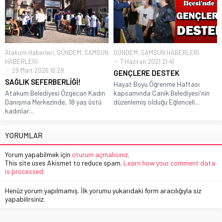
Atakum Haberleri
,
GÜNDEM
,
SAMSUN
GÜNDEM
,
SAMSUN HABERLERİ
HABERLERİ
7 Haziran 2021 21:41
29 Mart 2026 16:29
GENÇLERE DESTEK
SAĞLIK SEFERBERLİĞİ!
Hayat Boyu Öğrenme Haftası
Atakum Belediyesi Özgecan Kadın
kapsamında Canik Belediyesi'nin
Danışma Merkezinde, 18 yaş üstü
düzenlemiş olduğu Eğlenceli...
kadınlar...
YORUMLAR
Yorum yapabilmek için
oturum açmalısınız
.
This site uses Akismet to reduce spam.
Learn how your comment data
is processed.
Henüz yorum yapılmamış. İlk yorumu yukarıdaki form aracılığıyla siz
yapabilirsiniz.