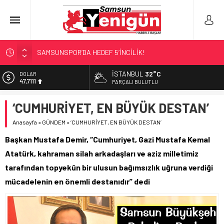
SAMSUNSPOR’DA HEDEF 5’İNCİLİK!
‘BAFRA’YA YATIRIM YAPIN!’
İSTANBUL
32°C
DOLAR
47,7111
İŞTE FINDIK FİYATI!
PARÇALI BULUTLU
YÖNETİCİ SEÇERKEN YAPILAN EN BÜYÜK HATALAR
EURO
‘CUMHURİYET, EN BÜYÜK DESTAN’
55,1881
GERİ SAYIM BAŞLADI
Anasayfa
»
GÜNDEM
»
‘CUMHURİYET, EN BÜYÜK DESTAN’
ALTIN
6.660,55
Başkan Mustafa Demir, “Cumhuriyet, Gazi Mustafa Kemal
BİST
Atatürk, kahraman silah arkadaşları ve aziz milletimiz
13.779,39
tarafından topyekûn bir ulusun bağımsızlık uğruna verdiği
mücadelenin en önemli destanıdır” dedi