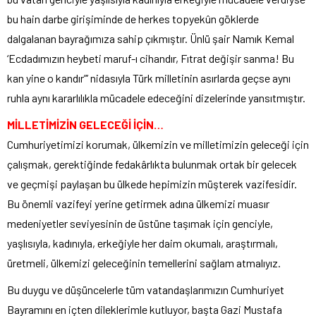
bu hain darbe girişiminde de herkes topyekûn göklerde
dalgalanan bayrağımıza sahip çıkmıştır. Ünlü şair Namık Kemal
‘Ecdadımızın heybeti maruf-ı cihandır, Fıtrat değişir sanma! Bu
kan yine o kandır”’ nidasıyla Türk milletinin asırlarda geçse aynı
ruhla aynı kararlılıkla mücadele edeceğini dizelerinde yansıtmıştır.
MİLLETİMİZİN GELECEĞİ İÇİN…
Cumhuriyetimizi korumak, ülkemizin ve milletimizin geleceği için
çalışmak, gerektiğinde fedakârlıkta bulunmak ortak bir gelecek
ve geçmişi paylaşan bu ülkede hepimizin müşterek vazifesidir.
Bu önemli vazifeyi yerine getirmek adına ülkemizi muasır
medeniyetler seviyesinin de üstüne taşımak için genciyle,
yaşlısıyla, kadınıyla, erkeğiyle her daim okumalı, araştırmalı,
üretmeli, ülkemizi geleceğinin temellerini sağlam atmalıyız.
Bu duygu ve düşüncelerle tüm vatandaşlarımızın Cumhuriyet
Bayramını en içten dileklerimle kutluyor, başta Gazi Mustafa