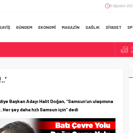
8 Ağustos 202
SAYİŞ
GÜNDEM
EKONOMİ
MAGAZİN
SAĞLIK
SİYASET
SP
B
F 5’İNCİLİK!
1
IN!’
D
4
.’
E
 YAPILAN EN BÜYÜK HATALAR
5
A
6
diye Başkan Adayı Halit Doğan, “Samsun’un ulaşımına
. Her şey daha hzlı Samsun için” dedi