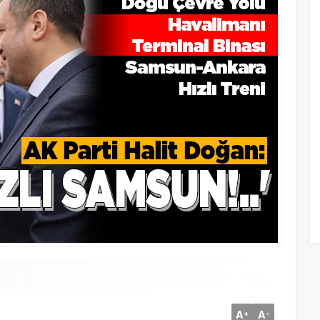
A
A
+
-