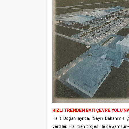
HIZLI TRENDEN BATI ÇEVRE YOLU’N
Halit Doğan ayrıca, “Sayın Bakanımız Ç
verdiler. Hızlı tren projesi ile de Samsu