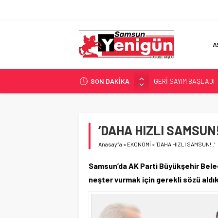
A
GERİ SAYIM BAŞLADI
SON DAKİKA
SAMSUNSPOR’DA HEDE
‘BAFRA’YA YATIRIM YAP
İŞTE FINDIK FİYATI!
‘DAHA HIZLI SAMSUN!.
YÖNETİCİ SEÇERKEN
Anasayfa
»
EKONOMİ
»
‘DAHA HIZLI SAMSUN!..’
Samsun’da AK Parti Büyükşehir Bele
neşter vurmak için gerekli sözü aldık