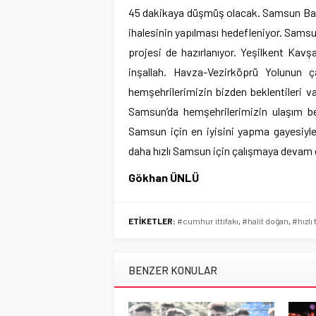
45 dakikaya düşmüş olacak. Samsun Batı Ç
ihalesinin yapılması hedefleniyor. Sams
projesi de hazırlanıyor. Yeşilkent Kav
inşallah. Havza-Vezirköprü Yolunun 
hemşehrilerimizin bizden beklentileri var
Samsun’da hemşehrilerimizin ulaşım bekl
Samsun için en iyisini yapma gayesiyl
daha hızlı Samsun için çalışmaya devam 
Gökhan ÜNLÜ
ETİKETLER:
#cumhur ittifakı
,
#halit doğan
,
#hızlı
BENZER KONULAR