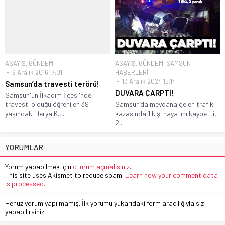
ASAYİŞ
,
GÜNDEM
ASAYİŞ
,
GÜNDEM
,
SAMSUN
9 Aralık 2016 17:01
HABERLERİ
13 Aralık 2024 15:14
Samsun’da travesti terörü!
DUVARA ÇARPTI!
Samsun'un İlkadım İlçesi'nde
travesti olduğu öğrenilen 39
Samsun’da meydana gelen trafik
yaşındaki Derya K.,...
kazasında 1 kişi hayatını kaybetti,
2...
YORUMLAR
Yorum yapabilmek için
oturum açmalısınız
.
This site uses Akismet to reduce spam.
Learn how your comment data
is processed.
Henüz yorum yapılmamış. İlk yorumu yukarıdaki form aracılığıyla siz
yapabilirsiniz.