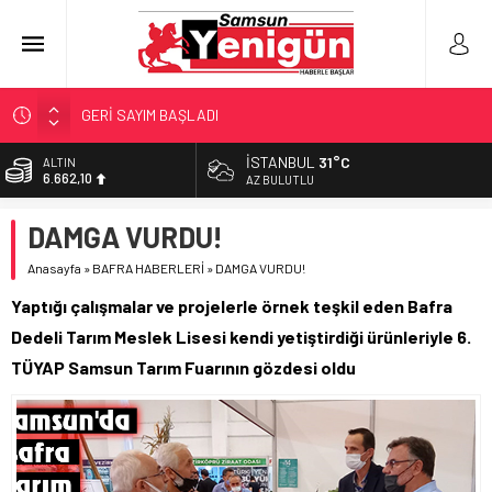
GERİ SAYIM BAŞLADI
SAMSUNSPOR’DA HEDEF 5’İNCİLİK!
İSTANBUL
31°C
BİST
13.779,39
‘BAFRA’YA YATIRIM YAPIN!’
AZ BULUTLU
İŞTE FINDIK FİYATI!
DOLAR
DAMGA VURDU!
47,6954
YÖNETİCİ SEÇERKEN YAPILAN EN BÜYÜK HATALAR
Anasayfa
»
BAFRA HABERLERİ
»
DAMGA VURDU!
EURO
55,1824
Yaptığı çalışmalar ve projelerle örnek teşkil eden Bafra
ALTIN
Dedeli Tarım Meslek Lisesi kendi yetiştirdiği ürünleriyle 6.
6.662,10
TÜYAP Samsun Tarım Fuarının gözdesi oldu