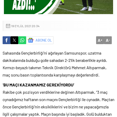
19 EYLÜL 2021 20:34
A
A
ABONE OL
+
-
Sahasında Gençlerbirliği’ni ağırlayan Samsunspor, uzatma
dakikalarında bulduğu golle sahadan 2-2’lik beraberlikle ayrıldı.
Kırmızı-beyazlı takımın Teknik Direktörü Mehmet Altıparmak,
maç sonu basın toplantısında karşılaşmayı değerlendirdi.
‘BU MAÇI KAZANMAMIZ GEREKİYORDU’
Rakibe çok pozisyon verdiklerine değinen Altıparmak, “3 maç
oynadığımız haftanın son maçını Gençlerbirliği ile oynadık. Maçtan
önce Gençlerbirliği’nin eksikliklerini ve bizim ne yapacağımızla
ilgili çalışmalar yaptık. Maçın başında iyi başladık. Golü bulduktan