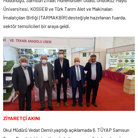
Müdürlüğü, Samsun Ziraat Mühendisleri Odası, Ondokuz Mayıs
Üniversitesi, KOSGEB ve Türk Tarım Alet ve Makinaları
İmalatçıları Birliği (TARMAKBİR) desteğiyle hazırlanan fuarda,
sektör temsilcileri bir araya geldi.
ZİYARETÇİ AKINI
Okul Müdürü Vedat Demir,yaptığı açıklamada 6. TÜYAP Samsun