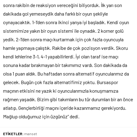
sonra rakibin de reaksiyon vereceğini biliyorduk. İlk yarı son
dakikada gol yemeseydik daha farklı bir oyun şekliyle
oynayacaktık. 1-1’den sonra ikinci yarıya iyi başladık. Kendi oyun
sistemimize yakın bir oyun sistemi ile oynadık. 2 korner golü
yedik. 2-1’den sonra maçı kurtarmak için çok fazla oyuncuyla
hamle yapmaya çalıştık. Rakibe de çok pozisyon verdik. Skoru
kendi lehlerine 3-1, 4-1 yapabilirlerdi. İyi olan taraf ise maçı
sonuna kadar bırakmayan bir takımımız vardı. Son dakikada da
olsa 1 puan aldık. Bu haftadan sonra alternatif oyuncularımız da
gelecek. Bugün çok fazla alternatifimiz yoktu. Bursaspor
maçının etkisini ne yazık ki oyuncularımızla konuşmamıza
rağmen yaşadık. Bizim gibi takımların bu tür durumları bir an önce
atlatıp, Gençlerbirliği maçını içeride kazanmamız gerekiyordu.
Mağlup olduğumuz için üzgünüz” dedi.
ETİKETLER:
manset