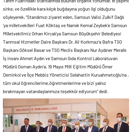
Tarım Fuarı’ndaki stantlarında bulunan organik tohumlar, el yapımı
sirke, ve özellikle kara kılçık buğdayına yoğun ilgi olduğunu
söyleyerek, “Standımızı ziyaret eden, Samsun Valisi Zulkif Dağlı
‘ya milletvekilleri Fuat Köktaş ve Namık Kemal Zeybek’e Samsun
Milletvekilimiz Orhan Kircalı’ya Samsun Büyükşehir Belediyesi
Tarımsal Hizmetler Daire Başkanı Dr. Ali Korkmaz’a Bafra TSO
Başkanı Göksel Basar ve TSO Meclis Başkanı Nur Aydıner Meral’e
İş insanı Ahmet Aydın ve Samsun Gıda Kontrol Laboratuvarı
Müdürü Osman Aydın’a, 19 Mayıs Milli Eğitim Müdürü Ömer
Demirkol ve İlçe Mebbis Yöneticisi Selahattin Kuruahmetoğlu’na ,
tüm okul öğrencilerime,öğretmenlerime ve bizi yalnız
bırakmayan vatandaşlarımıza teşekkür ediyorum” dedi.