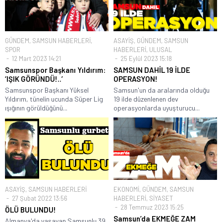
GÜNDEM
,
SAMSUN HABERLERİ
,
ASAYİŞ
,
GÜNDEM
,
SAMSUN
SPOR
HABERLERİ
,
ULUSAL
12 Mart 2023 14:21
25 Eylül 2023 15:18
Samsunspor Başkanı Yıldırım:
SAMSUN DAHİL 19 İLDE
‘IŞIK GÖRÜNDÜ!..’
OPERASYON!
Samsunspor Başkanı Yüksel
Samsun'un da aralarında olduğu
Yıldırım, tünelin ucunda Süper Lig
19 ilde düzenlenen dev
ışığının görüldüğünü...
operasyonlarda uyuşturucu...
ASAYİŞ
,
SAMSUN HABERLERİ
EKONOMİ
,
GÜNDEM
,
SAMSUN
27 Şubat 2022 13:56
HABERLERİ
,
SİYASET
28 Temmuz 2023 15:25
ÖLÜ BULUNDU!
Samsun’da EKMEĞE ZAM
Almanya'da yaşayan Samsunlu 39