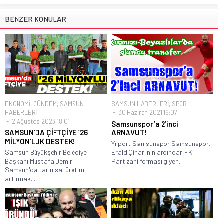
BENZER KONULAR
EKONOMİ
,
GÜNDEM
,
SAMSUN
SAMSUN HABERLERİ
,
SPOR
HABERLERİ
30 Haziran 2021 16:07
2 Ağustos 2023 18:01
Samsunspor’a 2’inci
SAMSUN’DA ÇİFTÇİYE ’26
ARNAVUT!
MİLYON’LUK DESTEK!
Yılport Samsunspor Samsunspor,
Samsun Büyükşehir Belediye
Erald Çinari'nin ardından FK
Başkanı Mustafa Demir,
Partizani forması giyen...
Samsun'da tarımsal üretimi
artırmak...