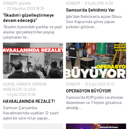
GÜNDEM
,
güzellik
GÜNDEM
8 Eylül 2015 14:30
20 Ağustos 2020 18:35
Samsun’da Şehidimiz Var
“İlkadım’ı güzelleştirmeye
ğdır’dan Nahcivan’a açılan Dilucu
devam edeceğiz”
Sınır Kapısı’nda görev yapan
İlkadım ilçesindeki parklar ve yeşil
polisleri götüren...
alanlar gerçekleştirilen peyzaj
çalışmaları ile...
ASAYİŞ
,
GÜNDEM
,
SAMSUN
GÜNDEM
21 Eylül 2023 15:47
HABERLERİ
,
ULUSAL
OPERASYON BÜYÜYOR!
4 Eylül 2022 17:26
Samsun'da KOM polisi tarafından
HAVAALANINDA REZALET!
düzenlenen ve 7 kişinin gözaltına
Samsun-Çarşamba
alındığı,...
Havalimanı’nda uçakları 12 saati
aşkın bir süre rötar yapan...