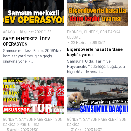
ASAYİŞ
18 Şubat 2020 11:56
EKONOMİ
,
GÜNDEM
,
SON DAKİKA
,
ULUSAL
SAMSUN MERKEZLİ DEV
22 Haziran 2018 19:17
OPERASYON
Biçerdöverle hasatta ‘dane
Samsun merkezli 6 ilde, 2009'daki
kaybı’ uyarısı
komiser yardımcılığına geçiş
sınavına yönelik...
Samsun İl Gıda, Tarım ve
Hayvancılık Müdürlüğü, buğdayda
biçerdöverle hasat...
GÜNDEM
,
SAMSUN HABERLERİ
,
SON
GÜNDEM
,
SAMSUN HABERLERİ
,
SON
DAKİKA
,
SPOR
,
ULUSAL
DAKİKA
5 Aralık 2023 21:50
31 Ocak 2023 14:37