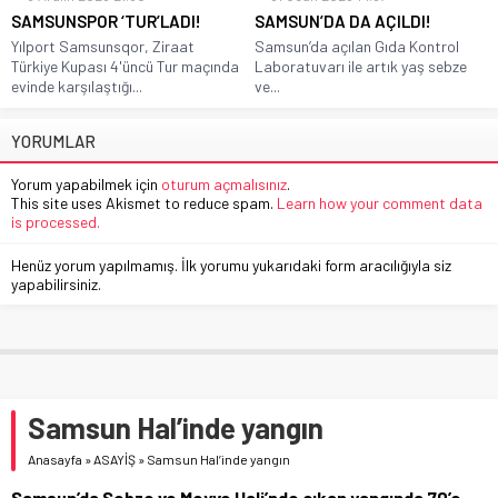
SAMSUNSPOR ‘TUR’LADI!
SAMSUN’DA DA AÇILDI!
Yılport Samsunsqor, Ziraat
Samsun’da açılan Gıda Kontrol
Türkiye Kupası 4'üncü Tur maçında
Laboratuvarı ile artık yaş sebze
evinde karşılaştığı...
ve...
YORUMLAR
Yorum yapabilmek için
oturum açmalısınız
.
This site uses Akismet to reduce spam.
Learn how your comment data
is processed.
Henüz yorum yapılmamış. İlk yorumu yukarıdaki form aracılığıyla siz
yapabilirsiniz.
Samsun Hal’inde yangın
Anasayfa
»
ASAYİŞ
»
Samsun Hal’inde yangın
Samsun’da Sebze ve Meyve Hali’nde çıkan yangında 70’e