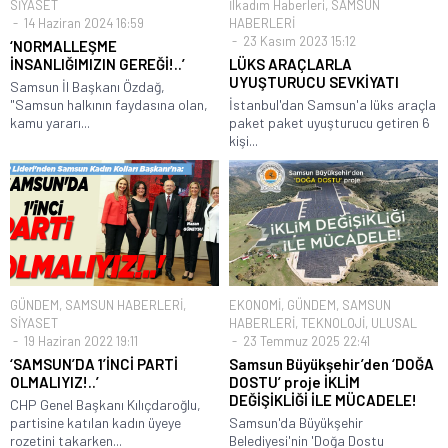
SİYASET
İlkadım Haberleri
,
SAMSUN
14 Haziran 2024 16:59
HABERLERİ
23 Kasım 2023 15:12
‘NORMALLEŞME
İNSANLIĞIMIZIN GEREĞİ!..’
LÜKS ARAÇLARLA
UYUŞTURUCU SEVKİYATI
Samsun İl Başkanı Özdağ,
"Samsun halkının faydasına olan,
İstanbul'dan Samsun'a lüks araçla
kamu yararı...
paket paket uyuşturucu getiren 6
kişi...
GÜNDEM
,
SAMSUN HABERLERİ
,
EKONOMİ
,
GÜNDEM
,
SAMSUN
SİYASET
HABERLERİ
,
TEKNOLOJİ
,
ULUSAL
19 Haziran 2022 19:11
23 Temmuz 2025 22:41
‘SAMSUN’DA 1’İNCİ PARTİ
Samsun Büyükşehir’den ‘DOĞA
OLMALIYIZ!..’
DOSTU’ proje İKLİM
DEĞİŞİKLİĞİ İLE MÜCADELE!
CHP Genel Başkanı Kılıçdaroğlu,
partisine katılan kadın üyeye
Samsun'da Büyükşehir
rozetini takarken...
Belediyesi'nin 'Doğa Dostu