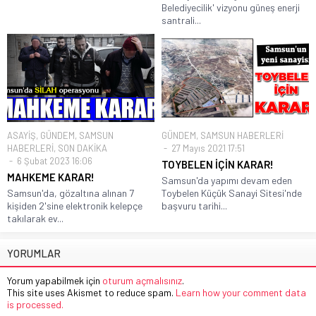
Belediyecilik' vizyonu güneş enerji
santrali...
ASAYİŞ
,
GÜNDEM
,
SAMSUN
GÜNDEM
,
SAMSUN HABERLERİ
HABERLERİ
,
SON DAKİKA
27 Mayıs 2021 17:51
6 Şubat 2023 16:06
TOYBELEN İÇİN KARAR!
MAHKEME KARAR!
Samsun'da yapımı devam eden
Samsun'da, gözaltına alınan 7
Toybelen Küçük Sanayi Sitesi'nde
kişiden 2'sine elektronik kelepçe
başvuru tarihi...
takılarak ev...
YORUMLAR
Yorum yapabilmek için
oturum açmalısınız
.
This site uses Akismet to reduce spam.
Learn how your comment data
is processed.