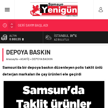
GERİ SAYIM BAŞLADI
SAMSUNSPOR’DA HEDEF 5’İNCİLİK!
İSTANBUL
31°C
ALTIN
6.660,55
‘BAFRA’YA YATIRIM YAPIN!’
AZ BULUTLU
İŞTE FINDIK FİYATI!
BİST
DEPOYA BASKIN
13.779,39
YÖNETİCİ SEÇERKEN YAPILAN EN BÜYÜK HATALAR
Anasayfa
»
ASAYİŞ
»
DEPOYA BASKIN
DOLAR
47,7111
Samsun’da bir depoya baskın düzenleyen polis taklit ünlü
EURO
deterjan markaları ile çay ürünleri ele geçirdi
55,1881