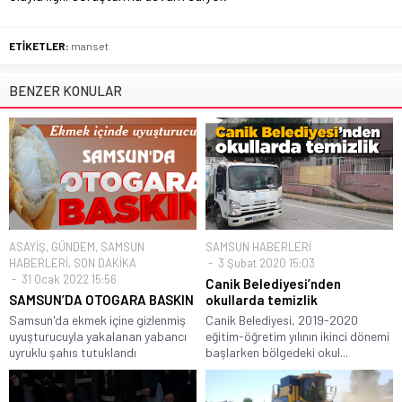
ETİKETLER:
manset
BENZER KONULAR
ASAYİŞ
,
GÜNDEM
,
SAMSUN
SAMSUN HABERLERİ
HABERLERİ
,
SON DAKİKA
3 Şubat 2020 15:03
31 Ocak 2022 15:56
Canik Belediyesi’nden
SAMSUN’DA OTOGARA BASKIN
okullarda temizlik
Samsun'da ekmek içine gizlenmiş
Canik Belediyesi, 2019-2020
uyuşturucuyla yakalanan yabancı
eğitim-öğretim yılının ikinci dönemi
uyruklu şahıs tutuklandı
başlarken bölgedeki okul...