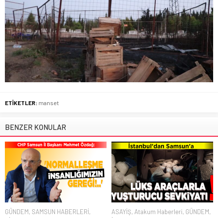
ETİKETLER:
manset
BENZER KONULAR
GÜNDEM
,
SAMSUN HABERLERİ
,
ASAYİŞ
,
Atakum Haberleri
,
GÜNDEM
,