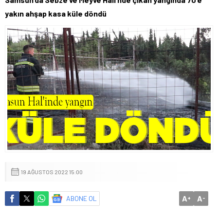
yakın ahşap kasa küle döndü
19 AĞUSTOS 2022 15:00
A
A
ABONE OL
+
-