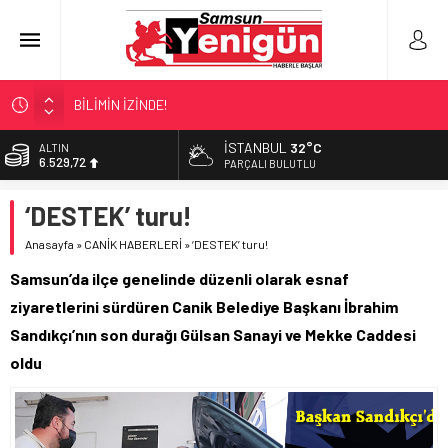
BİLİMİN İZİNDE!
TIR’A ‘ZEHİR’ BASKINI!
İSTANBUL
32°C
ALTIN
6.529,72
FECİ SON!
PARÇALI BULUTLU
UÇURUMDA CAN PAZARI!
BİST
‘DESTEK’ turu!
13.703,13
SAMSUN YANACAK!
Anasayfa
»
CANİK HABERLERİ
»
‘DESTEK’ turu!
DOLAR
47,5844
Samsun’da ilçe genelinde düzenli olarak esnaf
EURO
ziyaretlerini sürdüren Canik Belediye Başkanı İbrahim
55,1152
Sandıkçı’nın son durağı Gülsan Sanayi ve Mekke Caddesi
oldu