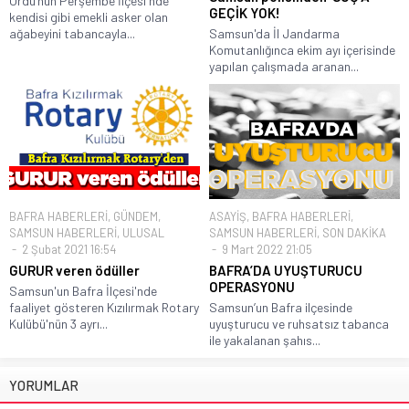
Ordu’nun Perşembe İlçesi'nde
GEÇİK YOK!
kendisi gibi emekli asker olan
ağabeyini tabancayla...
Samsun'da İl Jandarma
Komutanlığınca ekim ayı içerisinde
yapılan çalışmada aranan...
BAFRA HABERLERİ
,
GÜNDEM
,
ASAYİŞ
,
BAFRA HABERLERİ
,
SAMSUN HABERLERİ
,
ULUSAL
SAMSUN HABERLERİ
,
SON DAKİKA
2 Şubat 2021 16:54
9 Mart 2022 21:05
GURUR veren ödüller
BAFRA’DA UYUŞTURUCU
OPERASYONU
Samsun'un Bafra İlçesi'nde
faaliyet gösteren Kızılırmak Rotary
Samsun’un Bafra ilçesinde
Kulübü'nün 3 ayrı...
uyuşturucu ve ruhsatsız tabanca
ile yakalanan şahıs...
YORUMLAR