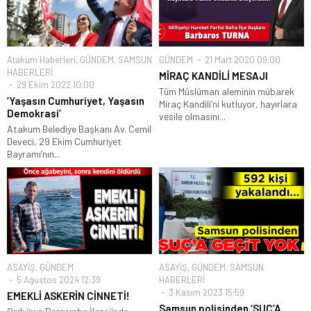
Atakum Haberleri
,
GÜNDEM
,
SAMSUN
GÜNDEM
21 Mart 2020 09:00
HABERLERİ
MİRAÇ KANDİLİ MESAJI
29 Ekim 2022 10:00
Tüm Müslüman aleminin mübarek
‘Yaşasın Cumhuriyet, Yaşasın
Miraç Kandili’ni kutluyor, hayırlara
Demokrasi’
vesile olmasını...
Atakum Belediye Başkanı Av. Cemil
Deveci, 29 Ekim Cumhuriyet
Bayramı’nın...
ASAYİŞ
,
GÜNDEM
ASAYİŞ
,
GÜNDEM
,
SAMSUN
5 Ağustos 2024 12:39
HABERLERİ
3 Kasım 2023 15:59
EMEKLİ ASKERİN CİNNETİ!
Samsun polisinden ‘SUÇ’A