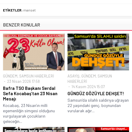
ETİKETLER:
manset
BENZER KONULAR
GÜNDEM
,
SAMSUN HABERLERİ
ASAYİŞ
,
GÜNDEM
,
SAMSUN
23 Nisan 2026 17:58
HABERLERİ
14 Kasım 2024 15:07
Bafra TSO Başkanı Serdal
Sefa Kocabaş’tan 23 Nisan
GÜNDÜZ GÖZÜYLE DEHŞET!
Mesajı
Samsun’da silahlı saldırıya uğrayan
Kocabaş, 23 Nisan’ın milli
22 yaşındaki genç, boynundan
egemenliğin simgesi olduğunu
vurularak ağır...
vurgulayarak çocukların
geleceğin...