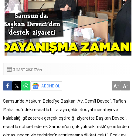
3 MART 2021 17:44
A
A
ABONE OL
+
-
Samsun’da Atakum Belediye Başkanı Av. Cemil Deveci, Taflan
Mahallesi’ndeki esnafla bir araya geldi. Sosyal mesafeyi ve
kalabalığı gözeterek gerçekleştirdiği ziyarette Başkan Deveci,
esnafla sohbet ederek Samsun’un ‘çok yüksek riskli’ şehirlerden
olması nedeniyle tedbirlerin artırılmasına dikkat çekti. Ocak ayı