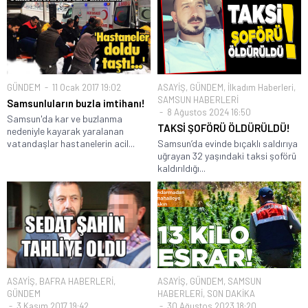
GÜNDEM
11 Ocak 2017 19:02
ASAYİŞ
,
GÜNDEM
,
İlkadım Haberleri
,
SAMSUN HABERLERİ
Samsunluların buzla imtihanı!
8 Ağustos 2024 16:50
Samsun'da kar ve buzlanma
TAKSİ ŞOFÖRÜ ÖLDÜRÜLDÜ!
nedeniyle kayarak yaralanan
vatandaşlar hastanelerin acil...
Samsun’da evinde bıçaklı saldırıya
uğrayan 32 yaşındaki taksi şoförü
kaldırıldığı...
ASAYİŞ
,
BAFRA HABERLERİ
,
ASAYİŞ
,
GÜNDEM
,
SAMSUN
GÜNDEM
HABERLERİ
,
SON DAKİKA
3 Kasım 2017 19:42
30 Ağustos 2023 18:20