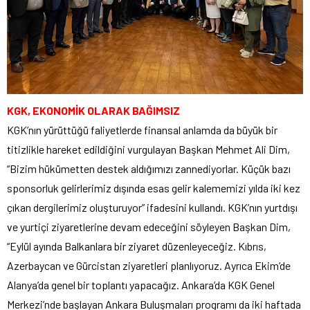
KGK, EKONOMİK OLARAK BAĞIMSIZ
KGK’nın yürüttüğü faliyetlerde finansal anlamda da büyük bir
titizlikle hareket edildiğini vurgulayan Başkan Mehmet Ali Dim,
“Bizim hükümetten destek aldığımızı zannediyorlar. Küçük bazı
sponsorluk gelirlerimiz dışında esas gelir kalememizi yılda iki kez
çıkan dergilerimiz oluşturuyor” ifadesini kullandı. KGK’nın yurtdışı
ve yurtiçi ziyaretlerine devam edeceğini söyleyen Başkan Dim,
“Eylül ayında Balkanlara bir ziyaret düzenleyeceğiz. Kıbrıs,
Azerbaycan ve Gürcistan ziyaretleri planlıyoruz. Ayrıca Ekim’de
Alanya’da genel bir toplantı yapacağız. Ankara’da KGK Genel
Merkezi’nde başlayan Ankara Buluşmaları programı da iki haftada