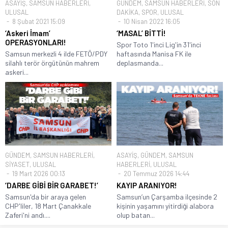
ASAYİŞ
,
SAMSUN HABERLERİ
,
GÜNDEM
,
SAMSUN HABERLERİ
,
SON
ULUSAL
DAKİKA
,
SPOR
,
ULUSAL
8 Şubat 2021 15:09
10 Nisan 2022 16:05
‘Askeri İmam’
‘MASAL’ BİTTİ!
OPERASYONLARI!
Spor Toto 1'inci Lig'in 31'inci
Samsun merkezli 4 ilde FETÖ/PDY
haftasında Manisa FK ile
silahlı terör örgütünün mahrem
deplasmanda...
askeri...
GÜNDEM
,
SAMSUN HABERLERİ
,
ASAYİŞ
,
GÜNDEM
,
SAMSUN
SİYASET
,
ULUSAL
HABERLERİ
,
ULUSAL
19 Mart 2026 00:13
20 Temmuz 2026 14:44
‘DARBE GİBİ BİR GARABET!’
KAYIP ARANIYOR!
Samsun'da bir araya gelen
Samsun’un Çarşamba ilçesinde 2
CHP'liler, 18 Mart Çanakkale
kişinin yaşamını yitirdiği alabora
Zaferi'ni andı....
olup batan...