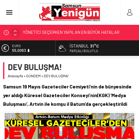
GERİ SAYIM BAŞLADI
SAMSUNSPOR’DA HEDEF 5’İNCİLİK!
İSTANBUL
31°C
EURO
55,0063
‘BAFRA’YA YATIRIM YAPIN!’
PARÇALI BULUTLU
İŞTE FINDIK FİYATI!
ALTIN
DEV BULUŞMA!
6.543,59
YÖNETİCİ SEÇERKEN YAPILAN EN BÜYÜK HATALAR
Anasayfa
»
GÜNDEM
»
DEV BULUŞMA!
BİST
13.798,82
Samsun 19 Mayıs Gazeteciler Cemiyeti’nin de bünyesinde
DOLAR
yer aldığı Küresel Gazeteciler Konseyi’nin(KGK) ‘Medya
47,7010
Buluşması’, Artvin ile komşu il Batum’da gerçekleştirildi