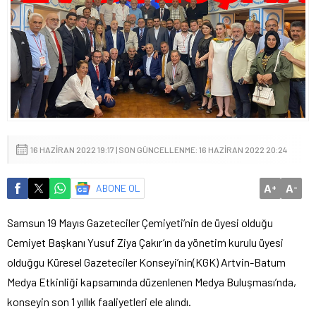
16 HAZIRAN 2022 19:17 | SON GÜNCELLENME: 16 HAZIRAN 2022 20:24
A
A
ABONE OL
+
-
Samsun 19 Mayıs Gazeteciler Çemiyeti’nin de üyesi olduğu
Cemiyet Başkanı Yusuf Ziya Çakır’ın da yönetim kurulu üyesi
olduğgu Küresel Gazeteciler Konseyi’nin(KGK) Artvin-Batum
Medya Etkinliği kapsamında düzenlenen Medya Buluşması’nda,
konseyin son 1 yıllık faaliyetleri ele alındı.