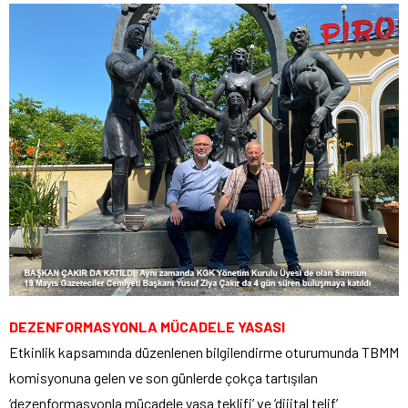
DEZENFORMASYONLA MÜCADELE YASASI
Etkinlik kapsamında düzenlenen bilgilendirme oturumunda TBMM
komisyonuna gelen ve son günlerde çokça tartışılan
‘dezenformasyonla mücadele yasa teklifi’ ve ‘dijital telif’