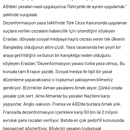
AB’deki yasaları nasıl uyguluyorsa Türkiye’de de aynen uygulamalı.”
şeklinde vurguladı.
Dezenformasyon yasa teklifinde Türk Ceza Kanununda uygulanan
suçlara verilen cezaların habercilik için istendiğini söyleyen
Eraslan, dünyada sosyal medyaya hapis cezası veren tek ülkenin
Bangladeş olduğunun altını çizdi. Yasa tasarısında her şeyin bir
araya getirildiğini ve bunun bir karışıklığa neden olduğunu
söyleyen Eraslan,”Dezenformasyon yasası torba yasa olmuş. Bu
konuda tam 8 rapor yazdık. Sosyal medya ile ilgili bir yasal
düzenleme yapacaksanız o toplumun yaklaşımını bilmeniz
gerekiyor. Bizimkiler Alman yasalarını örnek alıyor. Çünkü orada
yasalar çok sert. Ama Almanlar bu yasaları Nazilere karşı
yapıyorlar. Anglo-sakson, Fransa ve ABD’de bunlara örnek yok.
Fransa’da dezenformasyon içeriklere karşı 50 bin ile 2 milyon
avroluk para cezaları veriliyor. Batıda en çok pedofili konusunda
hassasiyet gösteriliyor. Böyle bir yasanın toplumsal