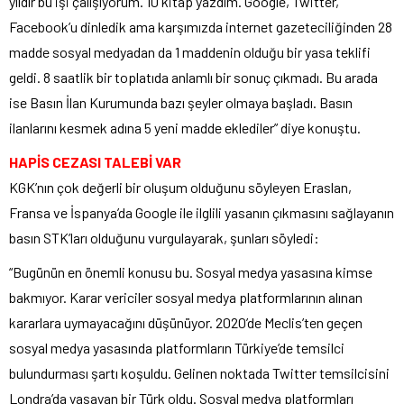
yıldır bu işi çalışıyorum. 10 kitap yazdım. Google, Twitter,
Facebook’u dinledik ama karşımızda internet gazeteciliğinden 28
madde sosyal medyadan da 1 maddenin olduğu bir yasa teklifi
geldi. 8 saatlik bir toplatıda anlamlı bir sonuç çıkmadı. Bu arada
ise Basın İlan Kurumunda bazı şeyler olmaya başladı. Basın
ilanlarını kesmek adına 5 yeni madde eklediler” diye konuştu.
HAPİS CEZASI TALEBİ VAR
KGK’nın çok değerli bir oluşum olduğunu söyleyen Eraslan,
Fransa ve İspanya’da Google ile ilglili yasanın çıkmasını sağlayanın
basın STK’ları olduğunu vurgulayarak, şunları söyledi:
“Bugünün en önemli konusu bu. Sosyal medya yasasına kimse
bakmıyor. Karar vericiler sosyal medya platformlarının alınan
kararlara uymayacağını düşünüyor. 2020’de Meclis’ten geçen
sosyal medya yasasında platformların Türkiye’de temsilci
bulundurması şartı koşuldu. Gelinen noktada Twitter temsilcisini
Londra’da yaşayan bir Türk oldu. Sosyal medya platformları