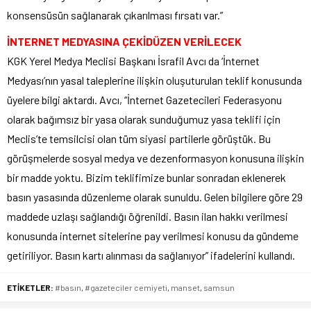
konsensüsün sağlanarak çıkarılması fırsatı var.”
İNTERNET MEDYASINA ÇEKİDÜZEN VERİLECEK
KGK Yerel Medya Meclisi Başkanı İsrafil Avcı da ‘İnternet
Medyası’nın yasal taleplerine ilişkin oluşuturulan teklif konusunda
üyelere bilgi aktardı. Avcı, “İnternet Gazetecileri Federasyonu
olarak bağımsız bir yasa olarak sunduğumuz yasa teklifi için
Meclis’te temsilcisi olan tüm siyasi partilerle görüştük. Bu
görüşmelerde sosyal medya ve dezenformasyon konusuna ilişkin
bir madde yoktu. Bizim teklifimize bunlar sonradan eklenerek
basın yasasında düzenleme olarak sunuldu. Gelen bilgilere göre 29
maddede uzlaşı sağlandığı öğrenildi. Basın ilan hakkı verilmesi
konusunda internet sitelerine pay verilmesi konusu da gündeme
getiriliyor. Basın kartı alınması da sağlanıyor” ifadelerini kullandı.
ETİKETLER:
#basın
,
#gazeteciler cemiyeti
,
manset
,
samsun