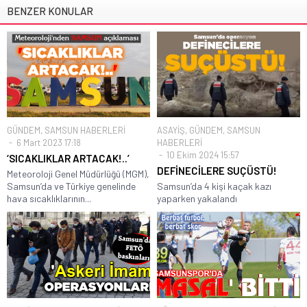
BENZER KONULAR
GÜNDEM
,
SAMSUN HABERLERİ
ASAYİŞ
,
GÜNDEM
,
SAMSUN
6 Mart 2023 17:18
HABERLERİ
10 Ekim 2024 15:57
‘SICAKLIKLAR ARTACAK!..’
DEFİNECİLERE SUÇÜSTÜ!
Meteoroloji Genel Müdürlüğü (MGM),
Samsun’da ve Türkiye genelinde
Samsun’da 4 kişi kaçak kazı
hava sıcaklıklarının...
yaparken yakalandı