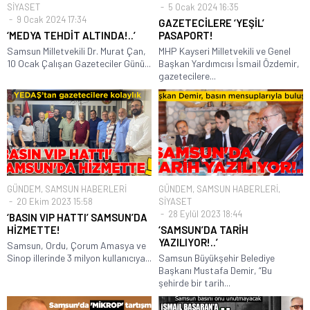
SİYASET
5 Ocak 2024 16:35
9 Ocak 2024 17:34
GAZETECİLERE ‘YEŞİL’
‘MEDYA TEHDİT ALTINDA!..’
PASAPORT!
Samsun Milletvekili Dr. Murat Çan,
MHP Kayseri Milletvekili ve Genel
10 Ocak Çalışan Gazeteciler Günü...
Başkan Yardımcısı İsmail Özdemir,
gazetecilere...
GÜNDEM
,
SAMSUN HABERLERİ
GÜNDEM
,
SAMSUN HABERLERİ
,
20 Ekim 2023 15:58
SİYASET
28 Eylül 2023 18:44
‘BASIN VIP HATTI’ SAMSUN’DA
HİZMETTE!
‘SAMSUN’DA TARİH
YAZILIYOR!..’
Samsun, Ordu, Çorum Amasya ve
Sinop illerinde 3 milyon kullanıcıya...
Samsun Büyükşehir Belediye
Başkanı Mustafa Demir, “Bu
şehirde bir tarih...