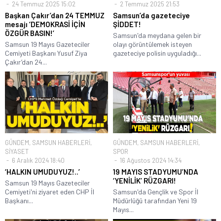
24 Temmuz 2025 15:02
2 Temmuz 2025 21:53
Başkan Çakır’dan 24 TEMMUZ
Samsun’da gazeteciye
mesajı ‘DEMOKRASİ İÇİN
ŞİDDET!
ÖZGÜR BASIN!’
Samsun'da meydana gelen bir
Samsun 19 Mayıs Gazeteciler
olayı görüntülemek isteyen
Cemiyeti Başkanı Yusuf Ziya
gazeteciye polisin uyguladığı...
Çakır’dan 24...
GÜNDEM
,
SAMSUN HABERLERİ
,
GÜNDEM
,
SAMSUN HABERLERİ
,
SİYASET
SPOR
6 Aralık 2024 18:40
16 Ağustos 2024 14:34
‘HALKIN UMUDUYUZ!..’
19 MAYIS STADYUMU’NDA
‘YENİLİK’ RÜZGARI!
Samsun 19 Mayıs Gazeteciler
Cemiyeti'ni ziyaret eden CHP İl
Samsun'da Gençlik ve Spor İl
Başkanı...
Müdürlüğü tarafından Yeni 19
Mayıs...