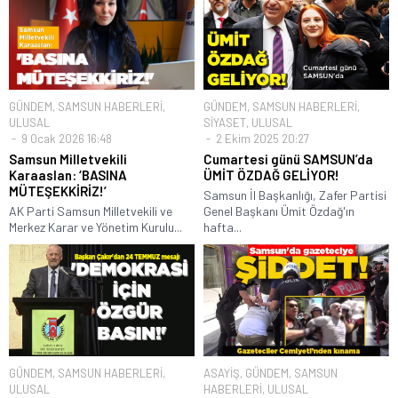
GÜNDEM
,
SAMSUN HABERLERİ
,
GÜNDEM
,
SAMSUN HABERLERİ
,
ULUSAL
SİYASET
,
ULUSAL
9 Ocak 2026 16:48
2 Ekim 2025 20:27
Samsun Milletvekili
Cumartesi günü SAMSUN’da
Karaaslan: ‘BASINA
ÜMİT ÖZDAĞ GELİYOR!
MÜTEŞEKKİRİZ!’
Samsun İl Başkanlığı, Zafer Partisi
AK Parti Samsun Milletvekili ve
Genel Başkanı Ümit Özdağ'ın
Merkez Karar ve Yönetim Kurulu...
hafta...
GÜNDEM
,
SAMSUN HABERLERİ
,
ASAYİŞ
,
GÜNDEM
,
SAMSUN
ULUSAL
HABERLERİ
,
ULUSAL