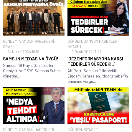
GÜNDEM
,
SAMSUN HABERLERİ
,
GÜNDEM
,
SAMSUN HABERLERİ
,
SİYASET
SİYASET
24 Nisan 2024 19:16
9 Ocak 2024 17:42
SAMSUN MEDYASINA ÖVGÜ!
‘DEZENFORMASYONA KARŞI
TEDBİRLER SÜRECEK!..’
Samsun 19 Mayıs Gazeteciler
Cemiyeti ve TSYD Samsun Şubesi
AK Parti Samsun Milletvekili
yönetim...
Çiğdem Karaaslan, 'doğru haber'in
önemine vurgu...
GÜNDEM
,
SAMSUN HABERLERİ
,
GÜNDEM
,
SİYASET