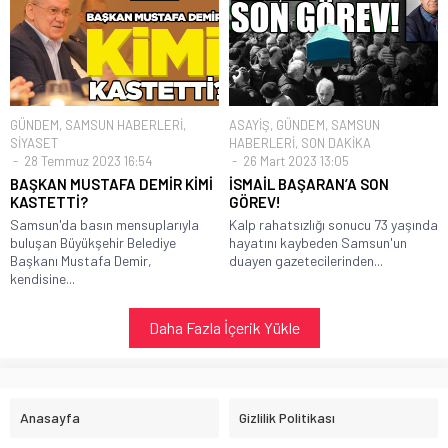
GÜNDEM
,
SAMSUN HABERLERİ
,
ASAYİŞ
,
GÜNDEM
,
SAMSUN
SİYASET
HABERLERİ
,
SON DAKİKA
28 Temmuz 2023 16:54
26 Mart 2023 13:05
BAŞKAN MUSTAFA DEMİR KİMİ
İSMAİL BAŞARAN’A SON
KASTETTİ?
GÖREV!
Samsun'da basın mensuplarıyla
Kalp rahatsızlığı sonucu 73 yaşında
buluşan Büyükşehir Belediye
hayatını kaybeden Samsun'un
Başkanı Mustafa Demir,
duayen gazetecilerinden...
kendisine...
Daha Fazla İçerik Yükle
Anasayfa
Gizlilik Politikası