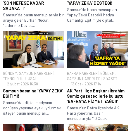
‘SON NEFESE KADAR
‘YAPAY ZEKA’ DESTEĞİ!
SADAKAT!’
Samsun’da basın mensupları
Samsun'da basın mensuplarıyla bir
Yapay Zekâ Destekli Medya
araya gelen Burhan Mucur,
Uzmanlığı Eğitimiyle dijital...
"Liderimiz Devlet...
GÜNDEM
,
SAMSUN HABERLERİ
,
BAFRA HABERLERİ
,
GÜNDEM
,
TEKNOLOJİ
,
ULUSAL
SAMSUN HABERLERİ
,
SİYASET
2 Şubat 2026 16:38
13 Ocak 2026 17:14
Samsun basınına ‘YAPAY ZEKA’
AK Parti İlçe Başkanı İbrahim
EĞİTİMİ!
Semiz gazetecilerle buluştu
‘BAFRA’YA HİZMET YAĞDI!’
Samsun'da, dijital medyanın
dönüşen yapısına ayak uydurmak
Samsun'un Bafra ilçesinde AK
isteyen basın mensupları...
Parti yönetimi, basın
mensuplarıyla '10 Ocak'...