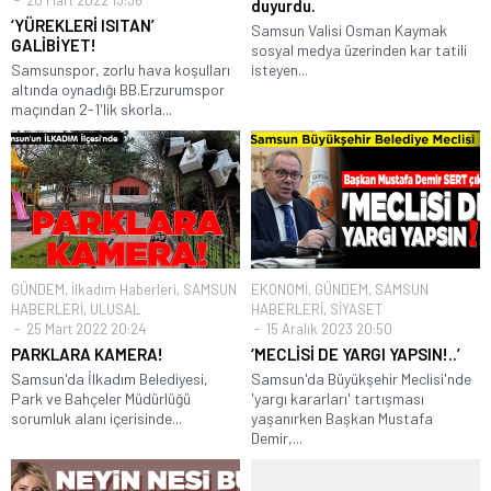
20 Mart 2022 13:36
duyurdu.
‘YÜREKLERİ ISITAN’
Samsun Valisi Osman Kaymak
GALİBİYET!
sosyal medya üzerinden kar tatili
Samsunspor, zorlu hava koşulları
isteyen...
altında oynadığı BB.Erzurumspor
maçından 2-1'lik skorla...
GÜNDEM
,
İlkadım Haberleri
,
SAMSUN
EKONOMİ
,
GÜNDEM
,
SAMSUN
HABERLERİ
,
ULUSAL
HABERLERİ
,
SİYASET
25 Mart 2022 20:24
15 Aralık 2023 20:50
PARKLARA KAMERA!
‘MECLİSİ DE YARGI YAPSIN!..’
Samsun'da İlkadım Belediyesi,
Samsun'da Büyükşehir Meclisi'nde
Park ve Bahçeler Müdürlüğü
'yargı kararları' tartışması
sorumluk alanı içerisinde...
yaşanırken Başkan Mustafa
Demir,...