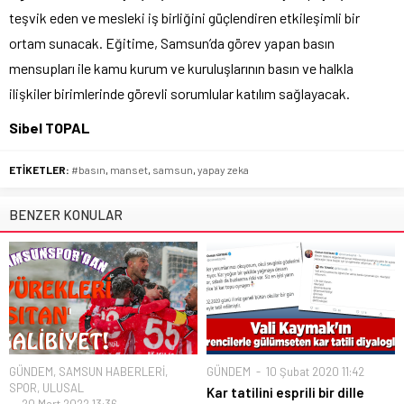
teşvik eden ve mesleki iş birliğini güçlendiren etkileşimli bir
ortam sunacak. Eğitime, Samsun’da görev yapan basın
mensupları ile kamu kurum ve kuruluşlarının basın ve halkla
ilişkiler birimlerinde görevli sorumlular katılım sağlayacak.
Sibel TOPAL
ETİKETLER:
#basın
,
manset
,
samsun
,
yapay zeka
BENZER KONULAR
GÜNDEM
,
SAMSUN HABERLERİ
,
GÜNDEM
10 Şubat 2020 11:42
SPOR
,
ULUSAL
Kar tatilini esprili bir dille