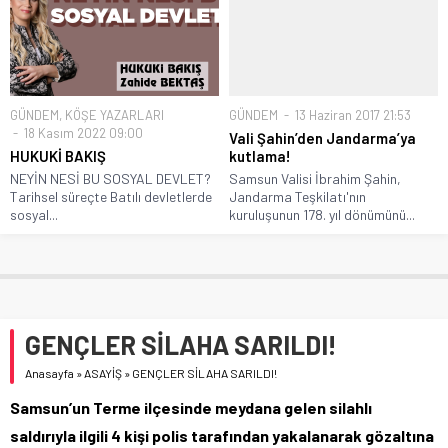
GÜNDEM
,
KÖŞE YAZARLARI
GÜNDEM
13 Haziran 2017 21:53
18 Kasım 2022 09:00
Vali Şahin’den Jandarma’ya
HUKUKİ BAKIŞ
kutlama!
NEYİN NESİ BU SOSYAL DEVLET?
Samsun Valisi İbrahim Şahin,
Tarihsel süreçte Batılı devletlerde
Jandarma Teşkilatı'nın
sosyal...
kuruluşunun 178. yıl dönümünü...
GENÇLER SİLAHA SARILDI!
Anasayfa
»
ASAYİŞ
»
GENÇLER SİLAHA SARILDI!
Samsun’un Terme ilçesinde meydana gelen silahlı
saldırıyla ilgili 4 kişi polis tarafından yakalanarak gözaltına