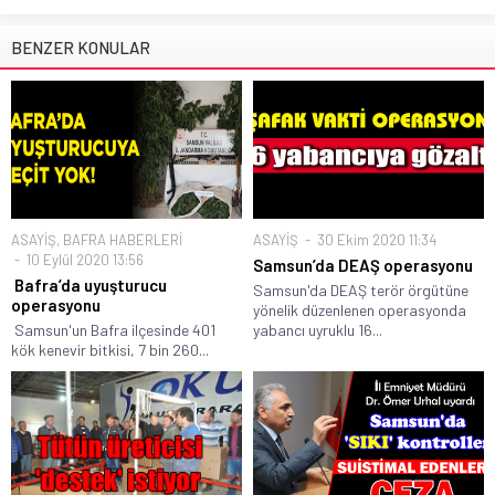
BENZER KONULAR
ASAYİŞ
,
BAFRA HABERLERİ
ASAYİŞ
30 Ekim 2020 11:34
10 Eylül 2020 13:56
Samsun’da DEAŞ operasyonu
Bafra’da uyuşturucu
Samsun'da DEAŞ terör örgütüne
operasyonu
yönelik düzenlenen operasyonda
Samsun'un Bafra ilçesinde 401
yabancı uyruklu 16...
kök kenevir bitkisi, 7 bin 260...