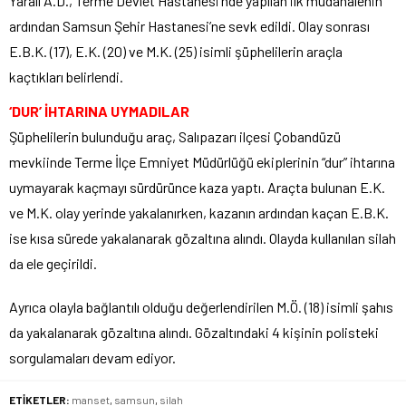
Yaralı A.D., Terme Devlet Hastanesi’nde yapılan ilk müdahalenin
ardından Samsun Şehir Hastanesi’ne sevk edildi. Olay sonrası
E.B.K. (17), E.K. (20) ve M.K. (25) isimli şüphelilerin araçla
kaçtıkları belirlendi.
‘DUR’ İHTARINA UYMADILAR
Şüphelilerin bulunduğu araç, Salıpazarı ilçesi Çobandüzü
mevkiinde Terme İlçe Emniyet Müdürlüğü ekiplerinin “dur” ihtarına
uymayarak kaçmayı sürdürünce kaza yaptı. Araçta bulunan E.K.
ve M.K. olay yerinde yakalanırken, kazanın ardından kaçan E.B.K.
ise kısa sürede yakalanarak gözaltına alındı. Olayda kullanılan silah
da ele geçirildi.
Ayrıca olayla bağlantılı olduğu değerlendirilen M.Ö. (18) isimli şahıs
da yakalanarak gözaltına alındı. Gözaltındaki 4 kişinin polisteki
sorgulamaları devam ediyor.
ETİKETLER:
manset
,
samsun
,
silah