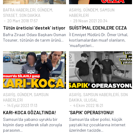
BAFRA HABERLERİ
,
GÜNDEM
,
ASAYİŞ
,
GÜNDEM
,
SAMSUN
SİYASET
,
SON DAKİKA
HABERLERİ
20 Mart 2018 17:57
29 Nisan 2021 20:34
Tütün üreticisi ‘destek’ istiyor
SUİSTİMAL EDENLERE CEZA
Bafra Ziraat Odası Başkanı Osman
İl Emniyet Müdürü Dr. Ömer Urhal,
Tosuner, tütünün de tarım ürünü...
kısıtlamalardan muaf olanların,
'muafiyetleri...
ASAYİŞ
,
GÜNDEM
,
SAMSUN
ASAYİŞ
,
SAMSUN HABERLERİ
,
SON
HABERLERİ
DAKİKA
,
ULUSAL
14 Eylül 2023 17:13
4 Ekim 2022 16:21
KARI-KOCA GÖZALTINDA!
‘SAPIK’ OPERASYONU!
Samsun'da yabancı uyruklu bir
Samsun'da siber polisi, küçük
kişinin darp edilerek silah zoruyla
yaştaki kız çocuklarına internet
parasının...
üzerinden tacizde...