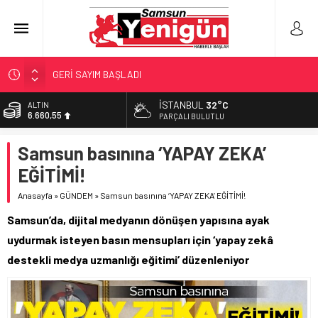
GERİ SAYIM BAŞLADI
SAMSUNSPOR’DA HEDEF 5’İNCİLİK!
İSTANBUL
32°C
ALTIN
6.660,55
‘BAFRA’YA YATIRIM YAPIN!’
PARÇALI BULUTLU
İŞTE FINDIK FİYATI!
BİST
Samsun basınına ‘YAPAY ZEKA’
13.779,39
YÖNETİCİ SEÇERKEN YAPILAN EN BÜYÜK HATALAR
EĞİTİMİ!
DOLAR
47,7111
Anasayfa
»
GÜNDEM
»
Samsun basınına ‘YAPAY ZEKA’ EĞİTİMİ!
EURO
Samsun’da, dijital medyanın dönüşen yapısına ayak
55,1881
uydurmak isteyen basın mensupları için ‘yapay zekâ
destekli medya uzmanlığı eğitimi’ düzenleniyor