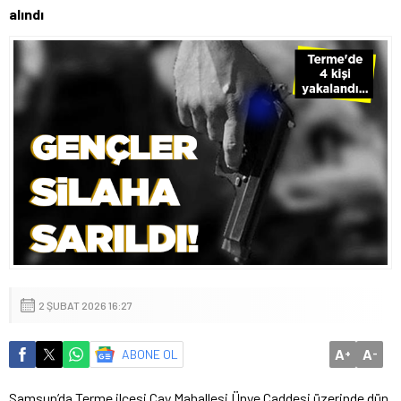
alındı
2 ŞUBAT 2026 16:27
A
A
ABONE OL
+
-
Samsun’da Terme ilçesi Çay Mahallesi Ünye Caddesi üzerinde dün