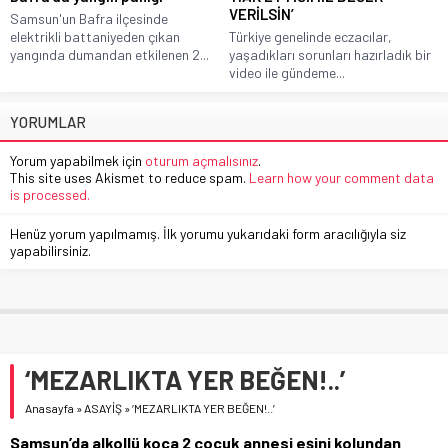
VERİLSİN’
Samsun'un Bafra ilçesinde
elektrikli battaniyeden çıkan
Türkiye genelinde eczacılar,
yangında dumandan etkilenen 2...
yaşadıkları sorunları hazırladık bir
video ile gündeme...
YORUMLAR
Yorum yapabilmek için
oturum açmalısınız
.
This site uses Akismet to reduce spam.
Learn how your comment data
is processed.
Henüz yorum yapılmamış. İlk yorumu yukarıdaki form aracılığıyla siz
yapabilirsiniz.
‘MEZARLIKTA YER BEĞEN!..’
Anasayfa
»
ASAYİŞ
»
‘MEZARLIKTA YER BEĞEN!..’
Samsun’da alkollü koca 2 çocuk annesi eşini kolundan