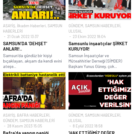
ASAYİŞ
,
İlkadım Haberleri
,
SAMSUN
GÜNDEM
,
SAMSUN HABERLERİ
,
HABERLERİ
ULUSAL
21 Ocak 2022 13:37
23 Ekim 2022 18:04
SAMSUN’DA ‘DEHŞET’
Samsunlu inşaatçılar ŞİRKET
ANLARI!..
KURUYOR!
Samsun'da gündüz bir kişiyi
Samsun İnşaatçılar ve
bıçaklayan, akşam da kendi evini
Müteahhitler Derneği (SİMDER)
ateşe...
Başkanı Yunus Güney, çok...
ASAYİŞ
,
BAFRA HABERLERİ
,
GÜNDEM
,
SAMSUN HABERLERİ
,
GÜNDEM
,
SAMSUN HABERLERİ
ULUSAL
28 Kasım 2023 15:05
8 Eylül 2022 18:58
Bafra’da yangın paniği
‘HAK ETTİĞİMİZ DEĞER