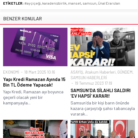
ETİKETLER:
#ayçiçeği
,
karadenizbirlik
,
manset
,
samsun
,
Ünal Erarslan
BENZER KONULAR
EKONOMİ
18 Mart 2025 10:16
ASAYİŞ
,
Atakum Haberleri
,
GÜNDEM
,
SAMSUN HABERLERİ
Yapı Kredi Ramazan Ayında 15
19 Temmuz 2023 17:19
Bin TL Ödeme Yapacak!
SAMSUN’DA SİLAHLI SALDIRI
Yapı Kredi, Ramazan ayı boyunca
‘EV HAPSİ’ KARARI!
geçerli olacak yeni bir
kampanyayla...
Samsun'da bir kişi barın önünde
kazara çarpıştığı şahsı tabancayla
vurarak...