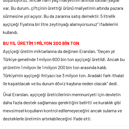
var. Bu durum, çiftçinin ürettiği ürünü maliyetinin altında pazara
sürmesine yol açıyor. Bu da zararına satış demektir. 5 litrelik
ayçiçeği fiyatına bir litre zeytinyağı alamıyorsunuz” ifadelerini
kullandı.
BU YIL ÜRETİM 1 MİLYON 200 BİN TON
Ayçiçeği üretim miktarlarına da değinen Erarslan, “Geçen yıl
Türkiye genelinde 1 milyon 600 bin ton ayçiçeği üretildi. Ancak bu
yıl üretim 1 milyon ile 1 milyon 200 bin ton arasında kaldı.
Türkiye’nin ayçiçeği ihtiyacı ise 3 milyon ton. Aradaki fark ithalat
ile kapatılacak ve bu durum döviz kaybına neden olacak” dedi.
Ünal Erarslan, ayçiçeği üreticilerinin memnuniyeti için devletin
daha fazla destek sağlaması gerektiğini belirtti ve kuraklık gibi
mevsimsel koşulların kontrol edilemeyeceğini ancak sulama ve
desteklerle üretimin artırılabileceğini ifade etti.