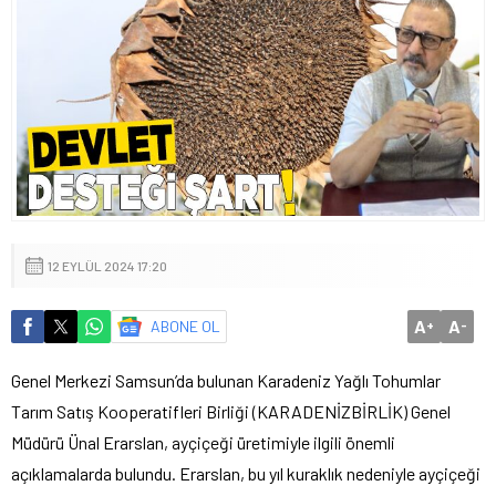
12 EYLÜL 2024 17:20
A
A
ABONE OL
+
-
Genel Merkezi Samsun’da bulunan Karadeniz Yağlı Tohumlar
Tarım Satış Kooperatifleri Birliği (KARADENİZBİRLİK) Genel
Müdürü Ünal Erarslan, ayçiçeği üretimiyle ilgili önemli
açıklamalarda bulundu. Erarslan, bu yıl kuraklık nedeniyle ayçiçeği