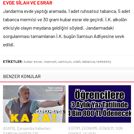
EVDE SİLAH VE ESRAR
Jandarma evde yaptığı aramada, 1 adet ruhsatsız tabanca, 5 adet
tabanca mermisi ve 30 gram kubar esrar ele geçirdi. İ.K. alkolün
etkisiyle olayın meydana geldiğini söyledi. Jandarmadaki
sorgulanması tamamlanan İ.K. bugün Samsun Adliyesine sevk
edildi.
ETİKETLER:
kubar esrar
,
manset
,
samsun
,
silah
,
tabanca
,
tekkeköy
BENZER KONULAR
ASAYİŞ
,
Çarşamba haberleri
,
EĞİTİM
,
EKONOMİ
,
GÜNDEM
,
SON
SAMSUN HABERLERİ
DAKİKA
,
ULUSAL