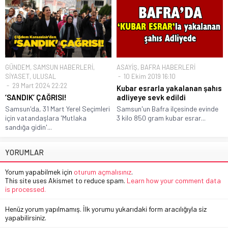
GÜNDEM
,
SAMSUN HABERLERİ
,
ASAYİŞ
,
BAFRA HABERLERİ
SİYASET
,
ULUSAL
10 Ekim 2019 16:10
29 Mart 2024 22:22
Kubar esrarla yakalanan şahıs
‘SANDIK’ ÇAĞRISI!
adliyeye sevk edildi
Samsun'da, 31 Mart Yerel Seçimleri
Samsun'un Bafra ilçesinde evinde
için vatandaşlara 'Mutlaka
3 kilo 850 gram kubar esrar...
sandığa gidin'...
YORUMLAR
Yorum yapabilmek için
oturum açmalısınız
.
This site uses Akismet to reduce spam.
Learn how your comment data
is processed.
Henüz yorum yapılmamış. İlk yorumu yukarıdaki form aracılığıyla siz
yapabilirsiniz.