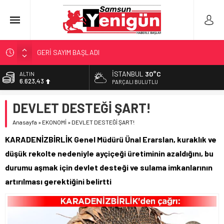
GERİ SAYIM BAŞLADI
SAMSUNSPOR’DA HEDEF 5’İNCİLİK!
İSTANBUL
30°C
ALTIN
6.623,43
‘BAFRA’YA YATIRIM YAPIN!’
PARÇALI BULUTLU
İŞTE FINDIK FİYATI!
BİST
DEVLET DESTEĞİ ŞART!
13.785,25
YÖNETİCİ SEÇERKEN YAPILAN EN BÜYÜK HATALAR
Anasayfa
»
EKONOMİ
»
DEVLET DESTEĞİ ŞART!
DOLAR
47,7048
KARADENİZBİRLİK Genel Müdürü Ünal Erarslan, kuraklık ve
EURO
düşük rekolte nedeniyle ayçiçeği üretiminin azaldığını, bu
55,0748
durumu aşmak için devlet desteği ve sulama imkanlarının
artırılması gerektiğini belirtti