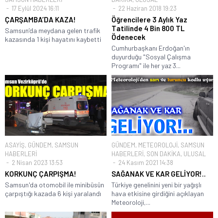
17 Eylül 2024 16:11
22 Haziran 2018 19:23
ÇARŞAMBA’DA KAZA!
Öğrencilere 3 Aylık Yaz
Tatilinde 4 Bin 800 TL
Samsun’da meydana gelen trafik
Ödenecek
kazasında 1 kişi hayatını kaybetti
Cumhurbaşkanı Erdoğan'ın
duyurduğu "Sosyal Çalışma
Programı" ile her yaz 3...
ASAYİŞ
,
GÜNDEM
,
SAMSUN
GÜNDEM
,
METEOROLOJİ
,
SAMSUN
HABERLERİ
HABERLERİ
,
SON DAKİKA
,
ULUSAL
2 Nisan 2023 13:53
24 Kasım 2021 14:38
KORKUNÇ ÇARPIŞMA!
SAĞANAK VE KAR GELİYOR!..
Samsun'da otomobil ile minibüsün
Türkiye genelinini yeni bir yağışlı
çarpıştığı kazada 6 kişi yaralandı
hava etkisine girdiğini açıklayan
Meteoroloji,...