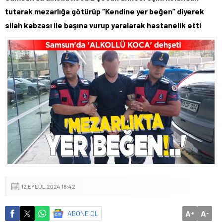
tutarak mezarlığa götürüp “Kendine yer beğen” diyerek
silah kabzası ile başına vurup yaralarak hastanelik etti
12 EYLÜL 2024 16:42
A
A
ABONE OL
+
-