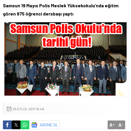
Samsun 19 Mayıs Polis Meslek Yüksekokulu’nda eğitim
gören 975 öğrenci dersbaşı yaptı
25 EYLÜL 2017 16:49
A
A
ABONE OL
+
-