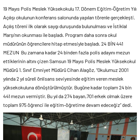
19 Mayıs Polis Meslek Yüksekokulu 17. Dönem Eğitim-Öğretim Yılı
Açılışı okulunun konferans salonunda yapılan törenle gerçekleşti.
Açılış töreni ilk olarak saygı duruşunda bulunulması ve İstiklal
Marşı’nın okunması ile başladı. Program daha sonra okul
müdürünün öğrencilere hitap etmesiyle başladı. 24 BİN 441
MEZUN Bu zamana kadar 24 binden fazla polis adayını mezun
ettiklerinin altını çizen Samsun 19 Mayıs Polis Meslek Yüksekokul
Müdürü 1. Sınıf Emniyet Müdürü Cihan Alagöz, “Okulumuz 2001
yılında 2 yıl süreli önlisans seviyesinde eğitim veren meslek
yüksekokuluna dönüştürülmüştür. Bugüne kadar toplam 24 bin
441 mezun vermiştir. Bu yıl da 274 bayan,701 erkek olmak üzere
toplam 975 öğrenci ile eğitim-öğretime devam edeceğiz” dedi.