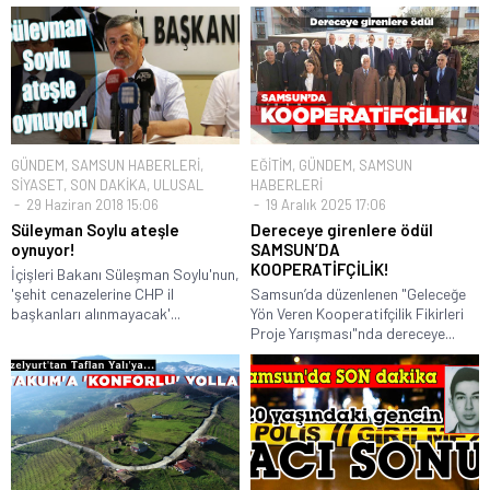
GÜNDEM
,
SAMSUN HABERLERİ
,
EĞİTİM
,
GÜNDEM
,
SAMSUN
SİYASET
,
SON DAKİKA
,
ULUSAL
HABERLERİ
29 Haziran 2018 15:06
19 Aralık 2025 17:06
Süleyman Soylu ateşle
Dereceye girenlere ödül
oynuyor!
SAMSUN’DA
KOOPERATİFÇİLİK!
İçişleri Bakanı Süleşman Soylu'nun,
'şehit cenazelerine CHP il
Samsun’da düzenlenen "Geleceğe
başkanları alınmayacak'...
Yön Veren Kooperatifçilik Fikirleri
Proje Yarışması"nda dereceye...