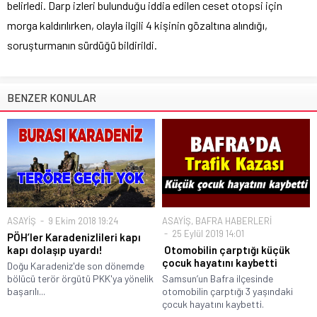
belirledi. Darp izleri bulunduğu iddia edilen ceset otopsi için
morga kaldırılırken, olayla ilgili 4 kişinin gözaltına alındığı,
soruşturmanın sürdüğü bildirildi.
BENZER KONULAR
ASAYİŞ
9 Ekim 2018 19:24
ASAYİŞ
,
BAFRA HABERLERİ
25 Eylül 2019 14:01
PÖH’ler Karadenizlileri kapı
kapı dolaşıp uyardı!
Otomobilin çarptığı küçük
çocuk hayatını kaybetti
Doğu Karadeniz'de son dönemde
bölücü terör örgütü PKK'ya yönelik
Samsun’un Bafra ilçesinde
başarılı...
otomobilin çarptığı 3 yaşındaki
çocuk hayatını kaybetti.