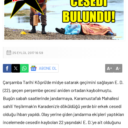
25 EYLÜL 2017 16:59
A
A
ABONE OL
+
-
Çarşamba Tarihi Köprü’de midye satarak geçimini sağlayan E. D.
(22), geçen perşembe gecesi aniden ortadan kaybolmuştu.
Bugün sabah saatlerinde jandarmaya, Karamustafalı Mahallesi
sahili Yeşilırmak’ın Karadeniz’e döküldüğü yerde bir erkek cesedi
olduğu ihbarı yapıldı. Olay yerine giden jandarma ekipleri yaptıkları
incelemede cesedin kaybolan 22 yaşındaki E. D.’ye ait olduğunu