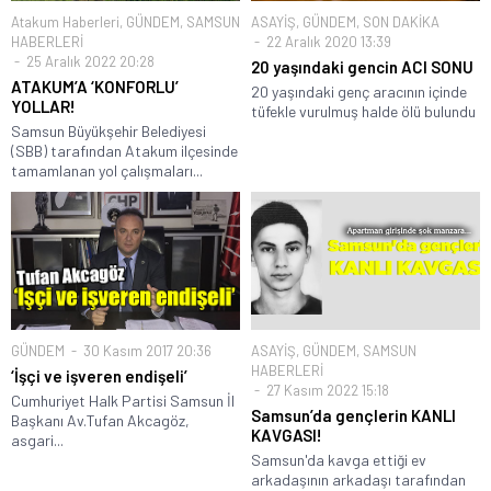
Atakum Haberleri
,
GÜNDEM
,
SAMSUN
ASAYİŞ
,
GÜNDEM
,
SON DAKİKA
HABERLERİ
22 Aralık 2020 13:39
25 Aralık 2022 20:28
20 yaşındaki gencin ACI SONU
ATAKUM’A ‘KONFORLU’
20 yaşındaki genç aracının içinde
YOLLAR!
tüfekle vurulmuş halde ölü bulundu
Samsun Büyükşehir Belediyesi
(SBB) tarafından Atakum ilçesinde
tamamlanan yol çalışmaları...
GÜNDEM
30 Kasım 2017 20:36
ASAYİŞ
,
GÜNDEM
,
SAMSUN
HABERLERİ
‘İşçi ve işveren endişeli’
27 Kasım 2022 15:18
Cumhuriyet Halk Partisi Samsun İl
Samsun’da gençlerin KANLI
Başkanı Av.Tufan Akcagöz,
KAVGASI!
asgari...
Samsun'da kavga ettiği ev
arkadaşının arkadaşı tarafından