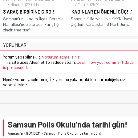
8 Nisan 2022 01:14
7 Mart 2025 21:23
3 ARAÇ BİRBİRİNE GİRDİ!
‘KADINLAR EN ÖNEMLİ GÜÇ!..’
Samsun'un İlkadım İlçesi Derecik
Samsun Milletvekili ve MKYK Üyesi
Mahallesi'nde 3 aracın karıştığı
Çiğdem Karaaslan, 8 Mart Dünya...
zincirleme trafik...
YORUMLAR
Yorum yapabilmek için
oturum açmalısınız
.
This site uses Akismet to reduce spam.
Learn how your comment data
is processed.
Henüz yorum yapılmamış. İlk yorumu yukarıdaki form aracılığıyla siz
yapabilirsiniz.
Samsun Polis Okulu’nda tarihi gün!
Anasayfa
»
GÜNDEM
»
Samsun Polis Okulu’nda tarihi gün!