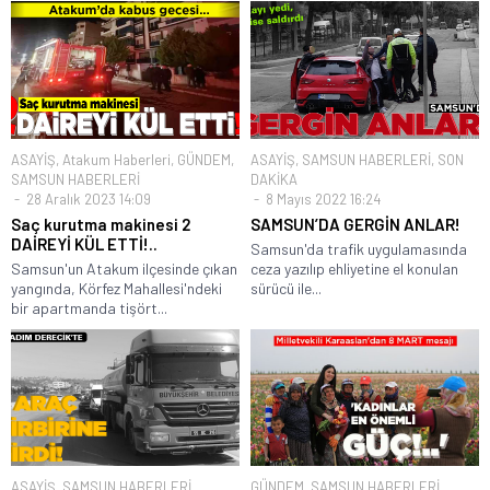
ASAYİŞ
,
Atakum Haberleri
,
GÜNDEM
,
ASAYİŞ
,
SAMSUN HABERLERİ
,
SON
SAMSUN HABERLERİ
DAKİKA
28 Aralık 2023 14:09
8 Mayıs 2022 16:24
Saç kurutma makinesi 2
SAMSUN’DA GERGİN ANLAR!
DAİREYİ KÜL ETTİ!..
Samsun'da trafik uygulamasında
Samsun'un Atakum ilçesinde çıkan
ceza yazılıp ehliyetine el konulan
yangında, Körfez Mahallesi'ndeki
sürücü ile...
bir apartmanda tişört...
ASAYİŞ
,
SAMSUN HABERLERİ
GÜNDEM
,
SAMSUN HABERLERİ