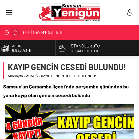
GERİ SAYIM BAŞLADI
SAMSUNSPOR’DA HEDEF 5’İNCİLİK!
İSTANBUL
30°C
ALTIN
6.623,43
‘BAFRA’YA YATIRIM YAPIN!’
PARÇALI BULUTLU
İŞTE FINDIK FİYATI!
BİST
KAYIP GENCİN CESEDİ BULUNDU!
13.785,25
YÖNETİCİ SEÇERKEN YAPILAN EN BÜYÜK HATALAR
Anasayfa
»
ASAYİŞ
»
KAYIP GENCİN CESEDİ BULUNDU!
DOLAR
47,7048
Samsun’un Çarşamba İlçesi’nde perşembe gününden bu
EURO
yana kayıp olan gencin cesedi bulundu
55,0748