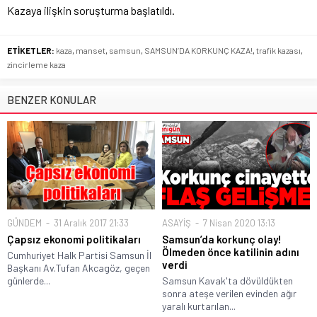
Kazaya ilişkin soruşturma başlatıldı.
ETİKETLER:
kaza
,
manset
,
samsun
,
SAMSUN’DA KORKUNÇ KAZA!
,
trafik kazası
,
zincirleme kaza
BENZER KONULAR
GÜNDEM
31 Aralık 2017 21:33
ASAYİŞ
7 Nisan 2020 13:13
Çapsız ekonomi politikaları
Samsun’da korkunç olay!
Ölmeden önce katilinin adını
Cumhuriyet Halk Partisi Samsun İl
verdi
Başkanı Av.Tufan Akcagöz, geçen
günlerde...
Samsun Kavak'ta dövüldükten
sonra ateşe verilen evinden ağır
yaralı kurtarılan...