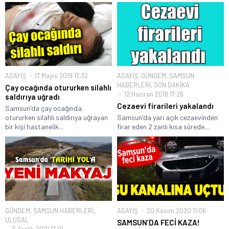
ASAYİŞ
17 Mayıs 2019 17:32
ASAYİŞ
,
GÜNDEM
,
SAMSUN
HABERLERİ
,
SON DAKİKA
Çay ocağında otururken silahlı
12 Haziran 2018 17:26
saldırıya uğradı
Cezaevi firarileri yakalandı
Samsun'da çay ocağında
otururken silahlı saldırıya uğrayan
Samsun'da yarı açık cezaevinden
bir kişi hastanelik...
firar eden 2 zanlı kısa sürede...
GÜNDEM
,
SAMSUN HABERLERİ
,
ASAYİŞ
20 Kasım 2020 11:06
ULUSAL
SAMSUN’DA FECİ KAZA!
5 Aralık 2021 17:01