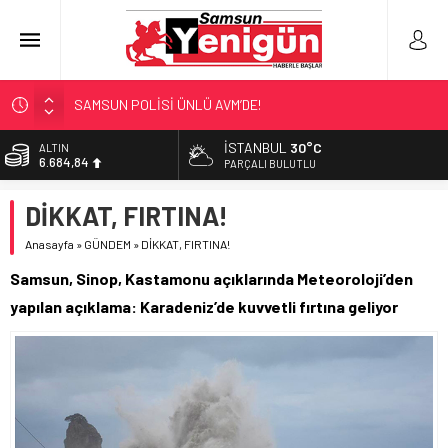
SAMSUN POLİSİ ÜNLÜ AVM’DE!
NEBİYANFEST BÜYÜLEDİ!
İSTANBUL
30°C
ALTIN
6.684,84
ULAŞIMA ZAM MI GELİYOR?
PARÇALI BULUTLU
LÖSEV’İN KAHRAMANLARI!
BİST
DİKKAT, FIRTINA!
13.811,60
‘EL EMEĞİ’ DAYANIŞMASI
Anasayfa
»
GÜNDEM
»
DİKKAT, FIRTINA!
DOLAR
47,7110
Samsun, Sinop, Kastamonu açıklarında Meteoroloji’den
EURO
yapılan açıklama: Karadeniz’de kuvvetli fırtına geliyor
55,1602