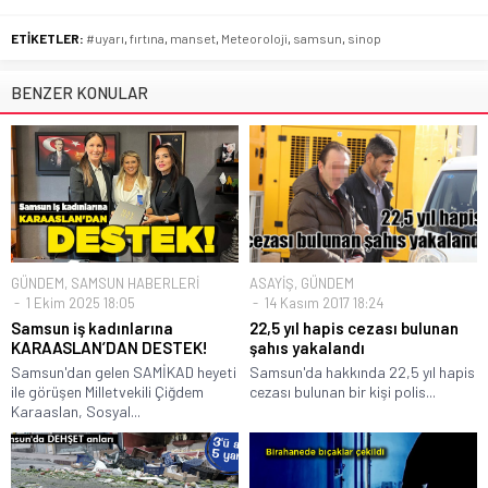
ETİKETLER:
#uyarı
,
fırtına
,
manset
,
Meteoroloji
,
samsun
,
sinop
BENZER KONULAR
GÜNDEM
,
SAMSUN HABERLERİ
ASAYİŞ
,
GÜNDEM
1 Ekim 2025 18:05
14 Kasım 2017 18:24
Samsun iş kadınlarına
22,5 yıl hapis cezası bulunan
KARAASLAN’DAN DESTEK!
şahıs yakalandı
Samsun'dan gelen SAMİKAD heyeti
Samsun'da hakkında 22,5 yıl hapis
ile görüşen Milletvekili Çiğdem
cezası bulunan bir kişi polis...
Karaaslan, Sosyal...