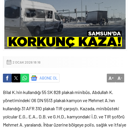
2 OCAK 2026 18:16
A
A
ABONE OL
+
-
Bilal K.’nin kullandığı 55 SK 828 plakalı minibüs, Abdullah K.
yönetimindeki 06 DN 5513 plakalı kamyon ve Mehmet A.’nın
kullandığı 31 AFR 310 plakalı TIR çarpıştı. Kazada, minibüsteki
yolcular E.G., E.A., D.B. ve G.H.D., kamyondaki İ.D. ve TIR şoförü
Mehmet A. yaralandı. İhbar üzerine bölgeye polis, sağlık ve itfaiye