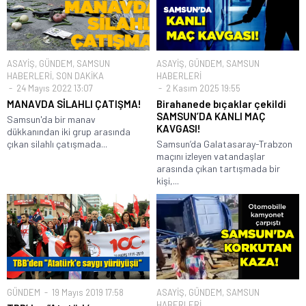
ASAYİŞ
,
GÜNDEM
,
SAMSUN
ASAYİŞ
,
GÜNDEM
,
SAMSUN
HABERLERİ
,
SON DAKİKA
HABERLERİ
24 Mayıs 2022 13:07
2 Kasım 2025 19:55
MANAVDA SİLAHLI ÇATIŞMA!
Birahanede bıçaklar çekildi
SAMSUN’DA KANLI MAÇ
Samsun'da bir manav
KAVGASI!
dükkanından iki grup arasında
çıkan silahlı çatışmada...
Samsun’da Galatasaray-Trabzon
maçını izleyen vatandaşlar
arasında çıkan tartışmada bir
kişi,...
GÜNDEM
19 Mayıs 2019 17:58
ASAYİŞ
,
GÜNDEM
,
SAMSUN
HABERLERİ