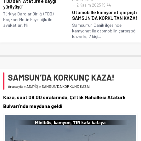
TBB’den “Atatürk’e saygı
2 Kasım 2025 19:44
yürüyüşü”
Otomobille kamyonet çarpıştı
Türkiye Barolar Birliği (TBB)
SAMSUN’DA KORKUTAN KAZA!
Başkanı Metin Feyzioğlu ile
avukatlar, Milli...
Samsun’un Canik ilçesinde
kamyonet ile otomobilin çarpıştığı
kazada, 2 kişi...
SAMSUN’DA KORKUNÇ KAZA!
Anasayfa
»
ASAYİŞ
»
SAMSUN’DA KORKUNÇ KAZA!
Kaza, saat 09.00 sıralarında, Çiftlik Mahallesi Atatürk
Bulvarı’nda meydana geldi