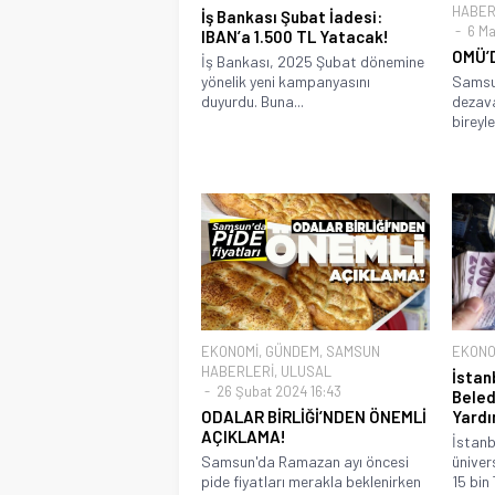
HABER
İş Bankası Şubat İadesi:
6 Ma
IBAN’a 1.500 TL Yatacak!
OMÜ’D
İş Bankası, 2025 Şubat dönemine
yönelik yeni kampanyasını
Samsu
duyurdu. Buna...
dezava
bireyle
EKONOMİ
,
GÜNDEM
,
SAMSUN
EKONO
HABERLERİ
,
ULUSAL
İstan
26 Şubat 2024 16:43
Beled
ODALAR BİRLİĞİ’NDEN ÖNEMLİ
Yardı
AÇIKLAMA!
İstanb
Samsun'da Ramazan ayı öncesi
üniver
pide fiyatları merakla beklenirken
15 bin 