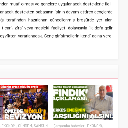
sinden muaf olması ve gençlere uygulanacak desteklerle ilgili
gulanacak destekten babasının işinin devam ettiren gençlerde
lığı tarafından hazırlanan güncellenmiş broşürde yer alan
ticari, zirai veya mesleki faaliyeti dolayısıyla ilk defa gelir
teşvikten yararlanacak. Genç girişimcilerin kendi adına vergi
,
EKONOMİ
,
GÜNDEM
,
SAMSUN
Çarşamba haberleri
,
EKONOMİ
,