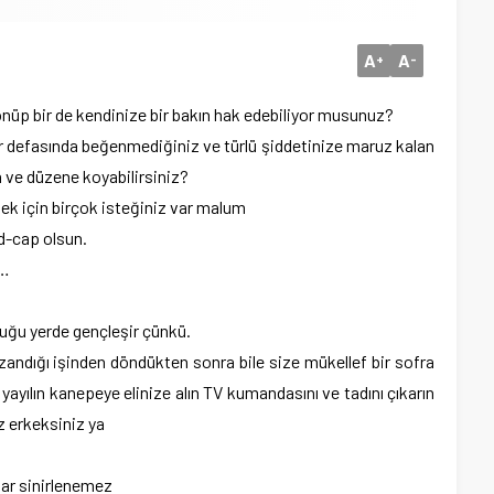
A
A
+
-
nüp bir de kendinize bir bakın hak edebiliyor musunuz?
er defasında beğenmediğiniz ve türlü şiddetinize maruz kalan
a ve düzene koyabilirsiniz?
ek için birçok isteğiniz var malum
d-cap olsun.
i…
duğu yerde gençleşir çünkü.
zandığı işinden döndükten sonra bile size mükellef bir sofra
 yayılın kanepeye elinize alın TV kumandasını ve tadını çıkarın
 erkeksiniz ya
lar sinirlenemez