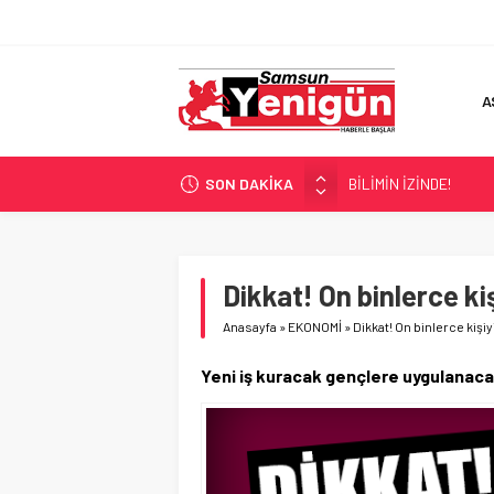
A
SON DAKİKA
BİLİMİN İZİNDE!
TIR’A ‘ZEHİR’ BASKINI!
FECİ SON!
UÇURUMDA CAN PAZA
Dikkat! On binlerce kiş
SAMSUN YANACAK!
Anasayfa
»
EKONOMİ
»
Dikkat! On binlerce kişiyi
Yeni iş kuracak gençlere uygulanacak 