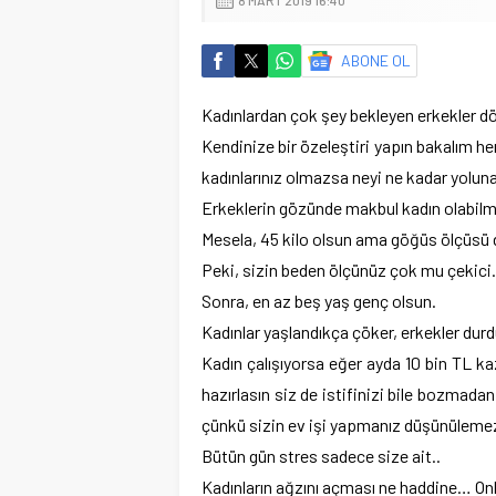
ABONE OL
Kadınlardan çok şey bekleyen erkekler dö
Kendinize bir özeleştiri yapın bakalım h
kadınlarınız olmazsa neyi ne kadar yolun
Erkeklerin gözünde makbul kadın olabilm
Mesela, 45 kilo olsun ama göğüs ölçüsü 
Peki, sizin beden ölçünüz çok mu çekic
Sonra, en az beş yaş genç olsun.
Kadınlar yaşlandıkça çöker, erkekler dur
Kadın çalışıyorsa eğer ayda 10 bin TL ka
hazırlasın siz de istifinizi bile bozmadan
çünkü sizin ev işi yapmanız düşünülemez
Bütün gün stres sadece size ait..
Kadınların ağzını açması ne haddine… On