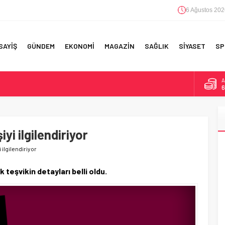
6 Ağustos 202
SAYİŞ
GÜNDEM
EKONOMİ
MAGAZİN
SAĞLIK
SİYASET
SP
A
6
B
1
RI!
iyi ilgilendiriyor
D
4
 ilgilendiriyor
E
5
teşvikin detayları belli oldu.