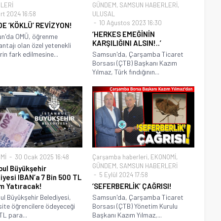
LERİ
GÜNDEM
,
SAMSUN HABERLERİ
,
rt 2024 16:58
ULUSAL
10 Ağustos 2023 16:30
E ‘KÖKLÜ’ REVİZYON!
‘HERKES EMEĞİNİN
n'da OMÜ, öğrenme
KARŞILIĞINI ALSIN!..’
ntajı olan özel yetenekli
rin fark edilmesine...
Samsun'da, Çarşamba Ticaret
Borsası (ÇTB) Başkanı Kazım
Yılmaz, Türk fındığının...
Mİ
30 Ocak 2025 16:48
Çarşamba haberleri
,
EKONOMİ
,
GÜNDEM
,
SAMSUN HABERLERİ
bul Büyükşehir
5 Eylül 2024 17:58
iyesi IBAN’a 7 Bin 500 TL
m Yatıracak!
‘SEFERBERLİK’ ÇAĞRISI!
ul Büyükşehir Belediyesi,
Samsun'da, Çarşamba Ticaret
site öğrencilere ödeyeceği
Borsası (ÇTB) Yönetim Kurulu
TL para...
Başkanı Kazım Yılmaz,...