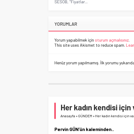
SESOB, "Fiyatlar...
YORUMLAR
Yorum yapabilmek için
oturum açmalısınız
.
This site uses Akismet to reduce spam.
Lear
Henüz yorum yapılmamış. İlk yorumu yukarıdaki
Her kadın kendisi için 
Anasayfa
»
GÜNDEM
»
Her kadın kendisi için va
Pervin GÜN’ün kaleminden..