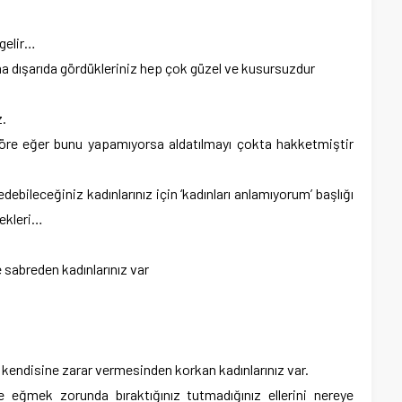
 gelir…
ama dışarıda gördükleriniz hep çok güzel ve kusursuzdur
z.
göre eğer bunu yapamıyorsa aldatılmayı çokta hakketmiştir
debileceğiniz kadınlarınız için ‘kadınları anlamıyorum’ başlığı
çekleri…
e sabreden kadınlarınız var
kendisine zarar vermesinden korkan kadınlarınız var.
e eğmek zorunda bıraktığınız tutmadığınız ellerini nereye