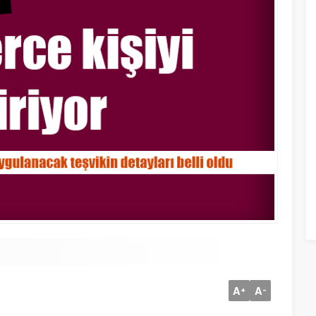
A
A
+
-