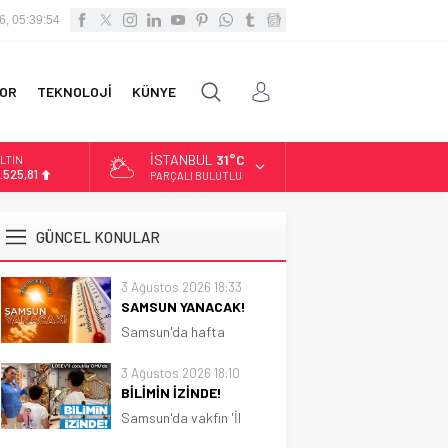
6, 05:39:55
OR
TEKNOLOJİ
KÜNYE
İSTANBUL
31°C
LTIN
.525,81
PARÇALI BULUTLU
İST
3.703,13
GÜNCEL KONULAR
OLAR
7,5932
3 Ağustos 2026 18:33
SAMSUN YANACAK!
URO
5,0919
Samsun'da hafta
boyunca güneşli ve sıcak
hava etkili olacak.
3 Ağustos 2026 18:10
Sıcaklık 31 dereceye
BİLİMİN İZİNDE!
kadar çıkacak
Samsun'da vakfın 'İl
Koordinatörlüğü'nce