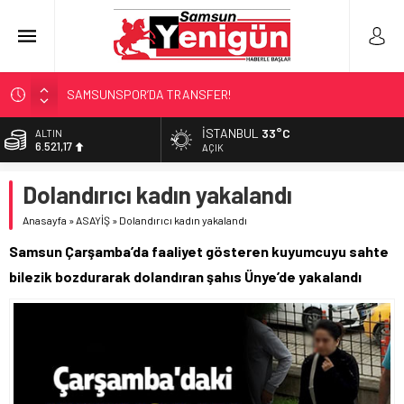
SAMSUNSPOR’DA TRANSFER!
ALAÇAM’A ‘DEV’ YATIRIM!
İSTANBUL
33°C
BİST
13.685,30
RAPÇİ KESKİN GÖZALTINDA!
AÇIK
‘HER PROJE GELECEĞE MİRAS!’
DOLAR
Dolandırıcı kadın yakalandı
47,5953
İŞTE FINDIK FİYATI!
Anasayfa
»
ASAYİŞ
»
Dolandırıcı kadın yakalandı
EURO
55,0659
Samsun Çarşamba’da faaliyet gösteren kuyumcuyu sahte
ALTIN
bilezik bozdurarak dolandıran şahıs Ünye’de yakalandı
6.521,17