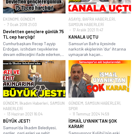
EKONOMİ
,
GÜNDEM
ASAYİŞ
,
BAFRA HABERLERİ
,
7 Ocak 2018 21:03
SAMSUN HABERLERİ
17 Aralık 2021 11:47
Devletten gençlere günlük 75
TL cep harçlığı!
KANALA UÇTU
Cumhurbaşkanı Recep Tayyip
Samsun’un Bafra ilçesinde
Erdoğan, istihdam teşviklerine
narkotik ekiplerinin 'dur' ihtarına
devam edileceğini ifade ederken,...
uymayarak kaçan...
GÜNDEM
,
İlkadım Haberleri
,
SAMSUN
GÜNDEM
,
SAMSUN HABERLERİ
,
HABERLERİ
SPOR
13 Haziran 2021 16:04
11 Temmuz 2024 14:59
BÜYÜK JEST!
İSMAİL UYANIK’TAN ŞOK
KARAR!
Samsun'da İlkadım Belediyesi,
gaziler, gazi eşleri ve şehit
Samsunspor Kulübü'nün eski