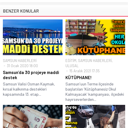
BENZER KONULAR
SAMSUN HABERLERİ
EĞİTİM
,
SAMSUN HABERLERİ
,
31 Ocak 2020 18:00
ULUSAL
15 Aralık 2021 17:35
Samsun’da 30 projeye maddi
destek
KÜTÜPHANE!
Samsun Valisi Osman Kaymak,
Samsun'uun Terme ilçesinde
kırsal kalkınma destekleri
başlatılan 'Kütüphanesiz Okul
kapsamında 13. etap...
Kalmayacak' kampanyası, ilçedeki
hayırseverlerden...