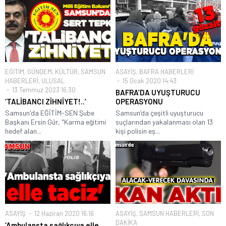
EĞİTİM
,
GÜNDEM
,
KÜLTÜR
,
SAMSUN
ASAYİŞ
,
BAFRA HABERLERİ
HABERLERİ
,
ULUSAL
15 Ocak 2020 14:43
13 Temmuz 2023 16:30
BAFRA’DA UYUŞTURUCU
‘TALİBANCI ZİHNİYET!..’
OPERASYONU
Samsun'da EĞİTİM-SEN Şube
Samsun’da çeşitli uyuşturucu
Başkanı Ersin Gür, "Karma eğitimi
suçlarından yakalanması olan 13
hedef alan...
kişi polisin eş...
ASAYİŞ
12 Haziran 2020 16:16
ASAYİŞ
,
SAMSUN HABERLERİ
,
SON
DAKİKA
‘Ambulansta sağlıkçıya elle