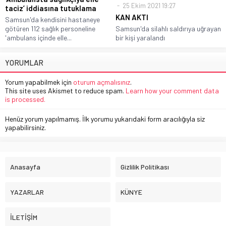
25 Ekim 2021 19:27
taciz’ iddiasına tutuklama
KAN AKTI
Samsun'da kendisini hastaneye
götüren 112 sağlık personeline
Samsun'da silahlı saldırıya uğrayan
'ambulans içinde elle...
bir kişi yaralandı
YORUMLAR
Yorum yapabilmek için
oturum açmalısınız
.
This site uses Akismet to reduce spam.
Learn how your comment data
is processed.
Henüz yorum yapılmamış. İlk yorumu yukarıdaki form aracılığıyla siz
yapabilirsiniz.
Anasayfa
Gizlilik Politikası
YAZARLAR
KÜNYE
İLETİŞİM