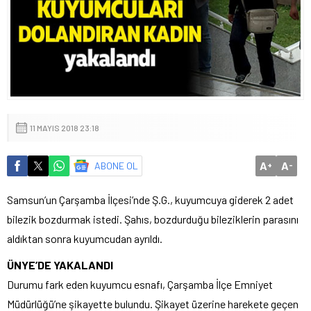
11 MAYIS 2018 23:18
A
A
ABONE OL
+
-
Samsun’un Çarşamba İlçesi’nde Ş.G., kuyumcuya giderek 2 adet
bilezik bozdurmak istedi. Şahıs, bozdurduğu bileziklerin parasını
aldıktan sonra kuyumcudan ayrıldı.
ÜNYE’DE YAKALANDI
Durumu fark eden kuyumcu esnafı, Çarşamba İlçe Emniyet
Müdürlüğü’ne şikayette bulundu. Şikayet üzerine harekete geçen