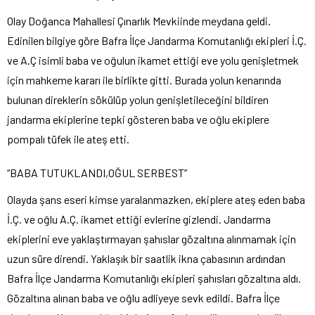
Olay Doğanca Mahallesi Çınarlık Mevkiinde meydana geldi.
Edinilen bilgiye göre Bafra İlçe Jandarma Komutanlığı ekipleri İ.Ç.
ve A.Ç isimli baba ve oğulun ikamet ettiği eve yolu genişletmek
için mahkeme kararı ile birlikte gitti. Burada yolun kenarında
bulunan direklerin sökülüp yolun genişletileceğini bildiren
jandarma ekiplerine tepki gösteren baba ve oğlu ekiplere
pompalı tüfek ile ateş etti.
“BABA TUTUKLANDI,OĞUL SERBEST”
Olayda şans eseri kimse yaralanmazken, ekiplere ateş eden baba
İ.Ç. ve oğlu A.Ç. ikamet ettiği evlerine gizlendi. Jandarma
ekiplerini eve yaklaştırmayan şahıslar gözaltına alınmamak için
uzun süre direndi. Yaklaşık bir saatlik ikna çabasının ardından
Bafra İlçe Jandarma Komutanlığı ekipleri şahısları gözaltına aldı.
Gözaltına alınan baba ve oğlu adliyeye sevk edildi. Bafra İlçe