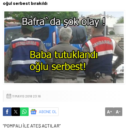
oğul serbest bırakıldı
11 MAYIS 2018 23:16
A
A
ABONE OL
+
-
“POMPALI İLE ATEŞ AÇTILAR”