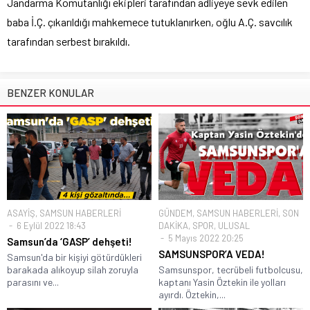
Jandarma Komutanlığı ekipleri tarafından adliyeye sevk edilen
baba İ.Ç. çıkarıldığı mahkemece tutuklanırken, oğlu A.Ç. savcılık
tarafından serbest bırakıldı.
BENZER KONULAR
ASAYİŞ
,
SAMSUN HABERLERİ
GÜNDEM
,
SAMSUN HABERLERİ
,
SON
6 Eylül 2022 18:43
DAKİKA
,
SPOR
,
ULUSAL
5 Mayıs 2022 20:25
Samsun’da ‘GASP’ dehşeti!
SAMSUNSPOR’A VEDA!
Samsun'da bir kişiyi götürdükleri
barakada alıkoyup silah zoruyla
Samsunspor, tecrübeli futbolcusu,
parasını ve...
kaptanı Yasin Öztekin ile yolları
ayırdı. Öztekin,...