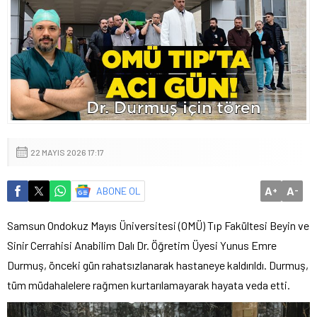
22 MAYIS 2026 17:17
A
A
ABONE OL
+
-
Samsun Ondokuz Mayıs Üniversitesi (OMÜ) Tıp Fakültesi Beyin ve
Sinir Cerrahisi Anabilim Dalı Dr. Öğretim Üyesi Yunus Emre
Durmuş, önceki gün rahatsızlanarak hastaneye kaldırıldı. Durmuş,
tüm müdahalelere rağmen kurtarılamayarak hayata veda etti.