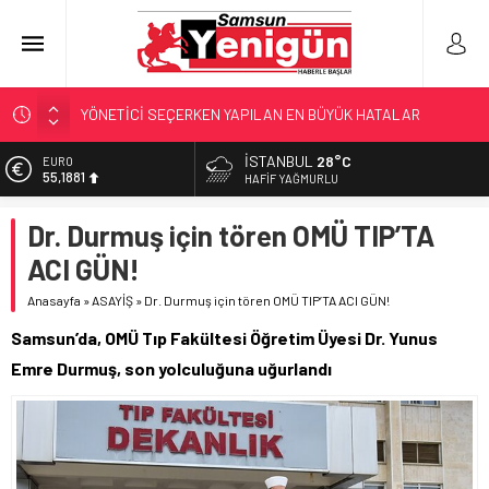
GERİ SAYIM BAŞLADI
SAMSUNSPOR’DA HEDEF 5’İNCİLİK!
İSTANBUL
28°C
ALTIN
6.660,55
‘BAFRA’YA YATIRIM YAPIN!’
HAFIF YAĞMURLU
İŞTE FINDIK FİYATI!
BİST
Dr. Durmuş için tören OMÜ TIP’TA
13.779,39
YÖNETİCİ SEÇERKEN YAPILAN EN BÜYÜK HATALAR
ACI GÜN!
DOLAR
47,7111
Anasayfa
»
ASAYİŞ
»
Dr. Durmuş için tören OMÜ TIP’TA ACI GÜN!
EURO
Samsun’da, OMÜ Tıp Fakültesi Öğretim Üyesi Dr. Yunus
55,1881
Emre Durmuş, son yolculuğuna uğurlandı