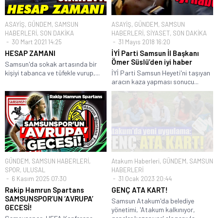
ASAYİŞ
,
GÜNDEM
,
SAMSUN
ASAYİŞ
,
GÜNDEM
,
SAMSUN
HABERLERİ
,
SON DAKİKA
HABERLERİ
,
SİYASET
,
SON DAKİKA
30 Mart 2021 14:25
31 Mayıs 2018 16:20
HESAP ZAMANI
İYİ Parti Samsun İl Başkanı
Ömer Süslü’den iyi haber
Samsun'da sokak artasında bir
kişiyi tabanca ve tüfekle vurup,...
İYİ Parti Samsun Heyeti'ni taşıyan
aracın kaza yapması sonucu...
GÜNDEM
,
SAMSUN HABERLERİ
,
Atakum Haberleri
,
GÜNDEM
,
SAMSUN
SPOR
,
ULUSAL
HABERLERİ
6 Kasım 2025 07:30
31 Ocak 2023 20:44
Rakip Hamrun Spartans
GENÇ ATA KART!
SAMSUNSPOR’UN ‘AVRUPA’
Samsun Atakum'da belediye
GECESİ!
yönetimi, 'Atakum kalkınıyor,