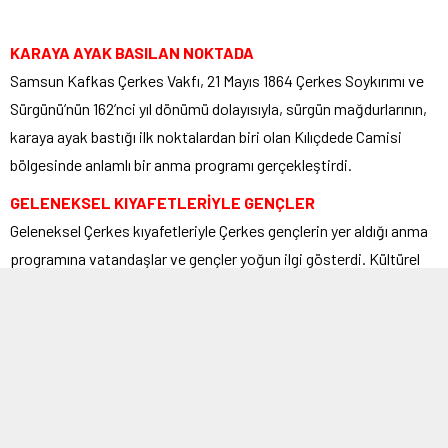
KARAYA AYAK BASILAN NOKTADA
Samsun Kafkas Çerkes Vakfı, 21 Mayıs 1864 Çerkes Soykırımı ve
Sürgünü’nün 162’nci yıl dönümü dolayısıyla, sürgün mağdurlarının,
karaya ayak bastığı ilk noktalardan biri olan Kılıçdede Camisi
bölgesinde anlamlı bir anma programı gerçekleştirdi.
GELENEKSEL KIYAFETLERİYLE GENÇLER
Geleneksel Çerkes kıyafetleriyle Çerkes gençlerin yer aldığı anma
programına vatandaşlar ve gençler yoğun ilgi gösterdi. Kültürel
hafızayı simgeleyen geleneksel kıyafetler, programın duygu yüklü
atmosferine güçlü bir anlam kattı.