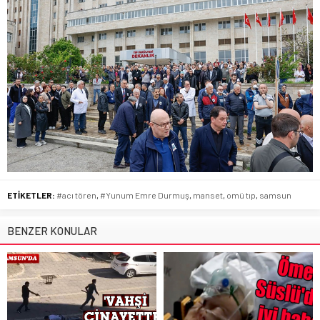
ETİKETLER:
#acı tören
,
#Yunum Emre Durmuş
,
manset
,
omü tıp
,
samsun
BENZER KONULAR