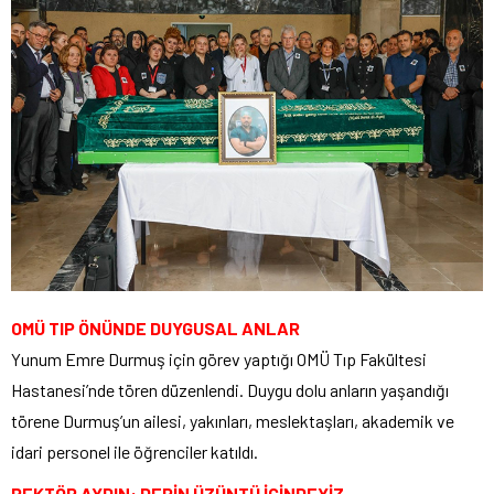
OMÜ TIP ÖNÜNDE DUYGUSAL ANLAR
Yunum Emre Durmuş için görev yaptığı OMÜ Tıp Fakültesi
Hastanesi’nde tören düzenlendi. Duygu dolu anların yaşandığı
törene Durmuş’un ailesi, yakınları, meslektaşları, akademik ve
idari personel ile öğrenciler katıldı.
REKTÖR AYDIN: DERİN ÜZÜNTÜ İÇİNDEYİZ