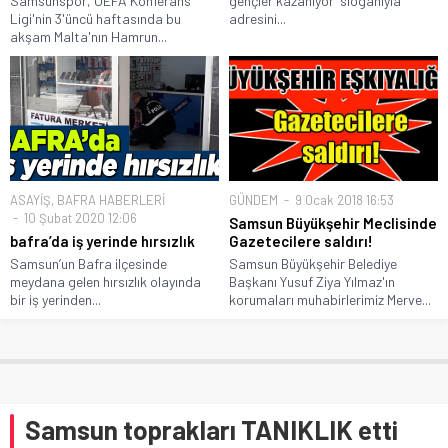
Samsunspor, UEFA Konferans
gençler kazanıyor' sloganıyla
Ligi'nin 3'üncü haftasında bu
adresini...
akşam Malta'nın Hamrun...
ASAYİŞ
,
BAFRA HABERLERİ
GÜNDEM
9 Ocak 2018 16:53
10 Şubat 2020 12:06
Samsun Büyükşehir Meclisinde
bafra’da iş yerinde hırsızlık
Gazetecilere saldırı!
Samsun’un Bafra ilçesinde
Samsun Büyükşehir Belediye
meydana gelen hırsızlık olayında
Başkanı Yusuf Ziya Yılmaz'ın
bir iş yerinden...
korumaları muhabirlerimiz Merve...
Samsun toprakları TANIKLIK etti