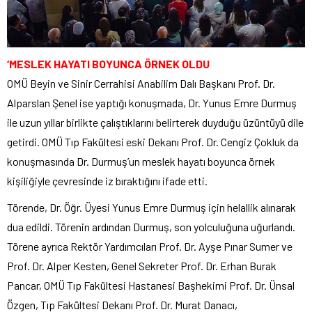
‘MESLEK HAYATI BOYUNCA ÖRNEK OLDU
OMÜ Beyin ve Sinir Cerrahisi Anabilim Dalı Başkanı Prof. Dr.
Alparslan Şenel ise yaptığı konuşmada, Dr. Yunus Emre Durmuş
ile uzun yıllar birlikte çalıştıklarını belirterek duyduğu üzüntüyü dile
getirdi. OMÜ Tıp Fakültesi eski Dekanı Prof. Dr. Cengiz Çokluk da
konuşmasında Dr. Durmuş’un meslek hayatı boyunca örnek
kişiliğiyle çevresinde iz bıraktığını ifade etti.
Törende, Dr. Öğr. Üyesi Yunus Emre Durmuş için helallik alınarak
dua edildi. Törenin ardından Durmuş, son yolculuğuna uğurlandı.
Törene ayrıca Rektör Yardımcıları Prof. Dr. Ayşe Pınar Sumer ve
Prof. Dr. Alper Kesten, Genel Sekreter Prof. Dr. Erhan Burak
Pancar, OMÜ Tıp Fakültesi Hastanesi Başhekimi Prof. Dr. Ünsal
Özgen, Tıp Fakültesi Dekanı Prof. Dr. Murat Danacı,