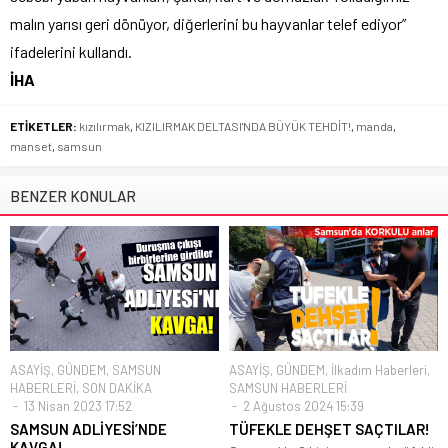
malın yarısı geri dönüyor, diğerlerini bu hayvanlar telef ediyor”
ifadelerini kullandı.
İHA
ETİKETLER:
kızılırmak
,
KIZILIRMAK DELTASI'NDA BÜYÜK TEHDİT!
,
manda
,
manset
,
samsun
BENZER KONULAR
ASAYİŞ
,
GÜNDEM
,
SAMSUN
ASAYİŞ
,
GÜNDEM
,
İlkadım Haberleri
,
HABERLERİ
,
SON DAKİKA
SAMSUN HABERLERİ
13 Nisan 2023 17:52
2 Ağustos 2024 15:39
SAMSUN ADLİYESİ’NDE
TÜFEKLE DEHŞET SAÇTILAR!
KAVGA!