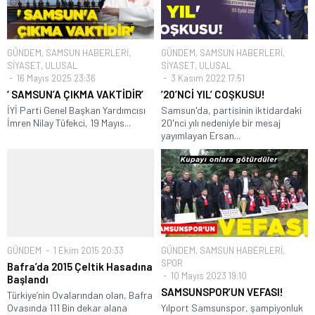
GÜNDEM
,
SAMSUN HABERLERİ
,
GÜNDEM
,
SAMSUN HABERLERİ
,
SİYASET
,
ULUSAL
SİYASET
,
ULUSAL
16 Mayıs 2025 23:36
3 Kasım 2022 17:51
‘ SAMSUN’A ÇIKMA VAKTİDİR’
’20’NCİ YIL’ COŞKUSU!
İYİ Parti Genel Başkan Yardımcısı
Samsun'da, partisinin iktidardaki
İmren Nilay Tüfekci, 19 Mayıs...
20'nci yılı nedeniyle bir mesaj
yayımlayan Ersan...
GÜNDEM
1 Ekim 2015 20:33
GÜNDEM
,
SAMSUN HABERLERİ
,
SPOR
Bafra’da 2015 Çeltik Hasadına
10 Mayıs 2023 19:10
Başlandı
SAMSUNSPOR’UN VEFASI!
Türkiye’nin Ovalarından olan, Bafra
Ovasında 111 Bin dekar alana
Yılport Samsunspor, şampiyonluk