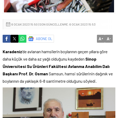
6 OCAK 2023 15:50 | SON GÜNCELLENME: 6 OCAK 2023 15:53
A
A
ABONE OL
+
-
Karadeniz
’de avlanan hamsilerin boylarının geçen yıllara göre
daha küçük ve daha az yağlı olduğunu kaydeden
Sinop
Üniversitesi Su Ürünleri Fakültesi Avlanma Anabilim Dalı
Başkanı Prof. Dr. Osman
Samsun, hamsi sürülerinin dağınık ve
boylarının da yaklaşık 6-8 santimetre olduğunu söyledi.