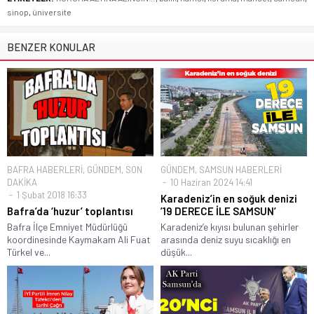
sinop
,
üniversite
BENZER KONULAR
BAFRA HABERLERİ
,
GÜNDEM
,
SON
GÜNDEM
,
SAMSUN HABERLERİ
DAKİKA
10 Haziran 2024 14:41
1 Şubat 2018 16:33
Karadeniz’in en soğuk denizi
Bafra’da ‘huzur’ toplantısı
’19 DERECE İLE SAMSUN’
Bafra İlçe Emniyet Müdürlüğü
Karadeniz’e kıyısı bulunan şehirler
koordinesinde Kaymakam Ali Fuat
arasında deniz suyu sıcaklığı en
Türkel ve...
düşük...