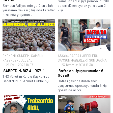
Samsun’da 2 kişiye pompalı tüfekli
Samsun Adliyesinde görülen silahlı
saldırı düzenleyerek yaralayan 2
yaralama davası çıkışında taraflar
kişi...
arasında yaşanan...
EKONOMİ
,
GÜNDEM
,
SAMSUN
ASAYİŞ
,
BAFRA HABERLERİ
,
HABERLERİ
,
ULUSAL
SAMSUN HABERLERİ
,
SON DAKİKA
26 Eylül 2022 18:07
23 Temmuz 2018 16:38
‘SABREDİN, BİZ ALIRIZ!..’
Bafra’da Uyuşturucudan 6
Gözaltı
TMO Yönetim Kurulu Başkanı ve
Genel Müdürü Ahmet Güldal, “Şu...
Bafra ilçesinde düzenlenen
uyuşturucu operasyonunda 6 kişi
gözaltına alındı