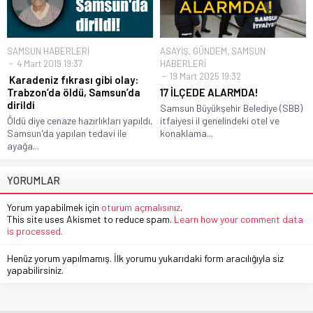
SAMSUN HABERLERİ
ASAYİŞ
,
GÜNDEM
,
SAMSUN
4 Mart 2019 19:37
HABERLERİ
19 Mart 2025 19:32
Karadeniz fıkrası gibi olay:
Trabzon’da öldü, Samsun’da
17 İLÇEDE ALARMDA!
dirildi
Samsun Büyükşehir Belediye (SBB)
Öldü diye cenaze hazırlıkları yapıldı,
itfaiyesi il genelindeki otel ve
Samsun'da yapılan tedavi ile
konaklama...
ayağa...
YORUMLAR
Yorum yapabilmek için
oturum açmalısınız
.
This site uses Akismet to reduce spam.
Learn how your comment data
is processed.
Henüz yorum yapılmamış. İlk yorumu yukarıdaki form aracılığıyla siz
yapabilirsiniz.