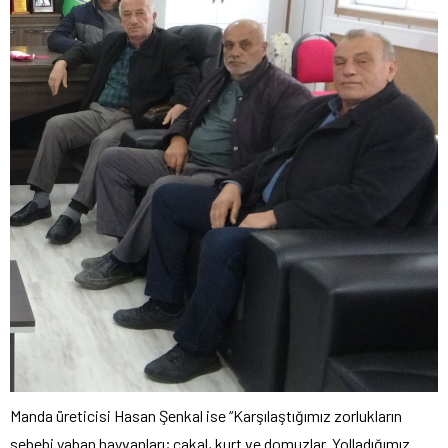
Manda üreticisi Hasan Şenkal ise “Karşılaştığımız zorlukların
sebebi yaban hayvanları; çakal, kurt ve domuzlar. Yolladığımız