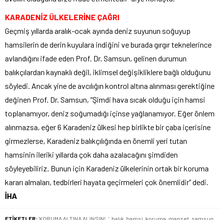
KARADENİZ ÜLKELERİNE ÇAĞRI
Geçmiş yıllarda aralık-ocak ayında deniz suyunun soğuyup
hamsilerin de derin kuyulara indiğini ve burada gırgır teknelerince
avlandığını ifade eden Prof. Dr. Samsun, gelinen durumun
balıkçılardan kaynaklı değil, iklimsel değişikliklere bağlı olduğunu
söyledi. Ancak yine de avcılığın kontrol altına alınması gerektiğine
değinen Prof. Dr. Samsun, “Şimdi hava sıcak olduğu için hamsi
toplanamıyor, deniz soğumadığı içinse yağlanamıyor. Eğer önlem
alınmazsa, eğer 6 Karadeniz ülkesi hep birlikte bir çaba içerisine
girmezlerse, Karadeniz balıkçılığında en önemli yeri tutan
hamsinin ileriki yıllarda çok daha azalacağını şimdiden
söyleyebiliriz. Bunun için Karadeniz ülkelerinin ortak bir koruma
kararı almaları, tedbirleri hayata geçirmeleri çok önemlidir” dedi.
İHA
ETİKETLER:
'KORUMA ALTINA ALINSIN!..'
,
balık
,
hamsi
,
koruma
,
manset
,
samsun
,