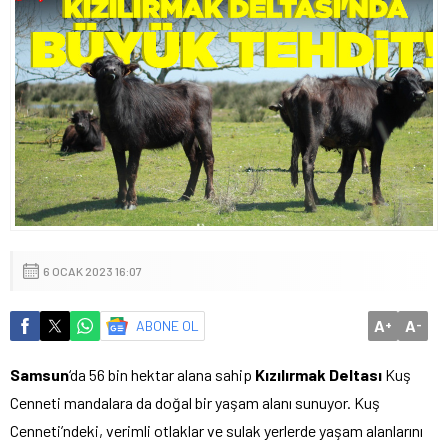
6 OCAK 2023 16:07
A
A
ABONE OL
+
-
Samsun
‘da 56 bin hektar alana sahip
Kızılırmak Deltası
Kuş
Cenneti mandalara da doğal bir yaşam alanı sunuyor. Kuş
Cenneti’ndeki, verimli otlaklar ve sulak yerlerde yaşam alanlarını