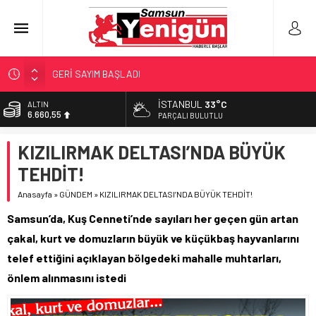
GERİ SAYIM BAŞLADI
SAMSUNSPOR’DA HEDEF 5’İNCİLİK!
İSTANBUL
33°C
ALTIN
6.660,55
‘BAFRA’YA YATIRIM YAPIN!’
PARÇALI BULUTLU
İŞTE FINDIK FİYATI!
BİST
KIZILIRMAK DELTASI’NDA BÜYÜK
13.779,39
YÖNETİCİ SEÇERKEN YAPILAN EN BÜYÜK HATALAR
TEHDİT!
DOLAR
47,7111
Anasayfa
»
GÜNDEM
»
KIZILIRMAK DELTASI’NDA BÜYÜK TEHDİT!
EURO
Samsun’da, Kuş Cenneti’nde sayıları her geçen gün artan
55,1881
çakal, kurt ve domuzların büyük ve küçükbaş hayvanlarını
telef ettiğini açıklayan bölgedeki mahalle muhtarları,
önlem alınmasını istedi