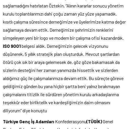
sağlamadığını hatırlatan Öztekin, ‘’Alının kararlar sonucu yönetim
kurulu toplantılarımızı dahi çoğu zaman yüz yüze yapamadık.
kısıtlı çalışma süresince derneğimize ve üyelerimize katma değer
sağlamaya devam ettik. Derneğimize şehrimizin renklerini
simgeleyen yeni bir logo ve modern bir çalışma ofisi kazandırdık.
ISO 9001
belgesi aldık. Derneğimizin gelecek vizyonunu
düşünerek, 5 yıllık stratejik plan oluşturduk. Mevcut şartlardan
ötürü çok sık bir araya gelemesek de, göz göze bakamasak da
sizlerin desteğini her zaman yanımızda hissettik ve sizlerden
aldığımız güç ile çalışmalarımıza devam ettik. Bu süreçte göreve
geldiğimiz günden bu yana hiçbir şartta beni yalnız bırakmayan
çalışmalarını titizlik ile sürdüren yönetim kurulu arkadaşlarıma
teşekkür eder birliktelik ve kardeşliğimizin daim olmasını
diliyorum” diye konuştu
Türkiye Genç İş Adamları
Konfederasyonu
(TÜGİK)
Genel