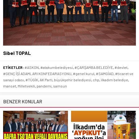
Sibel TOPAL
ETİKETLER:
#ASKON
,
#atakumbelediyesi
,
#ÇARŞAMBA BELEDİYE
,
#devlet
,
#GENÇ İŞİ ADAMLARI KONFEDARASYONU
,
#genel kurul
,
#SAMGİAD
,
#ticaret ve
sanayi odası
,
#TÜGİK
,
AK Parti
,
büyükşehir belediyesi
,
chp
,
ilkadım belediye
,
manset
,
Milletvekili
,
pandemi
,
samsun
BENZER KONULAR