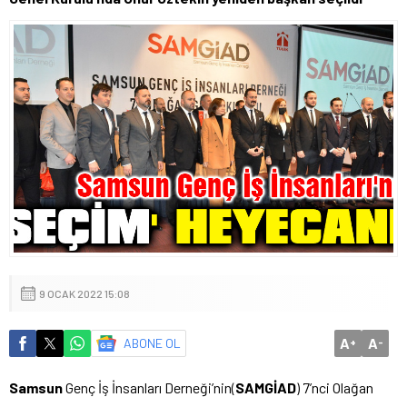
9 OCAK 2022 15:08
A
A
ABONE OL
+
-
Samsun
Genç İş İnsanları Derneği’nin(
SAMGİAD
) 7’nci Olağan