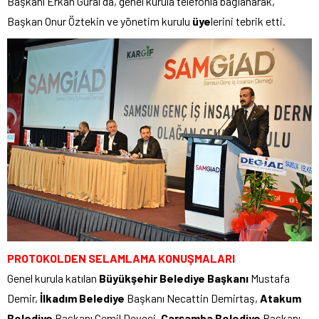
Başkanı Erkan Güral da, genel kurula telefonla bağlanarak,
Başkan Onur Öztekin ve yönetim kurulu
üye
lerini tebrik etti.
PROTOKOLDEN SELAMLAMA KONUŞMALARI
Genel kurula katılan
Büyükşehir Belediye Başkanı
Mustafa
Demir,
İlkadım Belediye
Başkanı Necattin Demirtaş,
Atakum
Belediye
Başkanı Cemil Deveci,
Çarşamba Belediye
Başkanı