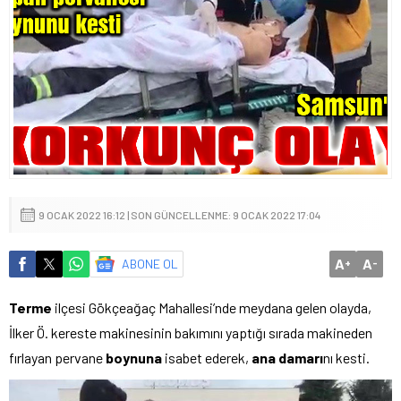
9 OCAK 2022 16:12 | SON GÜNCELLENME: 9 OCAK 2022 17:04
A
A
ABONE OL
+
-
Terme
ilçesi Gökçeağaç Mahallesi’nde meydana gelen olayda,
İlker Ö. kereste makinesinin bakımını yaptığı sırada makineden
fırlayan pervane
boynuna
isabet ederek,
ana damarı
nı kesti.