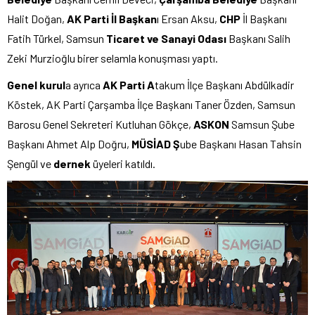
Halit Doğan,
AK Parti İl Başkan
ı Ersan Aksu,
CHP
İl Başkanı
Fatih Türkel, Samsun
Ticaret ve Sanayi Odası
Başkanı Salih
Zeki Murzioğlu birer selamla konuşması yaptı.
Genel kurul
a ayrıca
AK Parti A
takum İlçe Başkanı Abdülkadir
Köstek, AK Parti Çarşamba İlçe Başkanı Taner Özden, Samsun
Barosu Genel Sekreteri Kutluhan Gökçe,
ASKON
Samsun Şube
Başkanı Ahmet Alp Doğru,
MÜSİAD Ş
ube Başkanı Hasan Tahsin
Şengül ve
dernek
üyeleri katıldı.