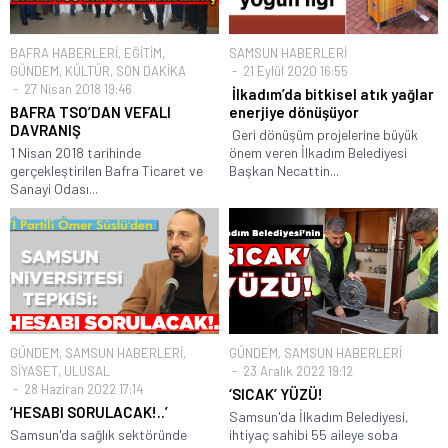
BAFRA HABERLERİ
,
EĞİTİM
,
SAMSUN HABERLERİ
GÜNDEM
,
KÜLTÜR
,
SON DAKİKA
21 Eylül 2020 16:55
27 Nisan 2018 19:46
İlkadım’da bitkisel atık yağlar
BAFRA TSO’DAN VEFALI
enerjiye dönüşüyor
DAVRANIŞ
Geri dönüşüm projelerine büyük
1 Nisan 2018 tarihinde
önem veren İlkadım Belediyesi
gerçekleştirilen Bafra Ticaret ve
Başkan Necattin...
Sanayi Odası...
GÜNDEM
,
SAMSUN HABERLERİ
,
GÜNDEM
,
SAMSUN HABERLERİ
SİYASET
,
ULUSAL
23 Aralık 2022 19:12
28 Haziran 2022 17:14
‘SICAK’ YÜZÜ!
‘HESABI SORULACAK!..’
Samsun'da İlkadım Belediyesi,
Samsun'da sağlık sektöründe
ihtiyaç sahibi 55 aileye soba