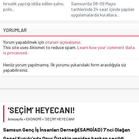
hırsızlık yaptığı iddia edilen şahıs,
Samsun'da 08-09 Mayıs
polis...
tarihlerinde 24 saat içinde yapılan
uygulamalarda kurallara...
YORUMLAR
Yorum yapabilmek için
oturum açmalısınız
.
This site uses Akismet to reduce spam.
Learn how your comment data
is processed.
Henüz yorum yapılmamış. İlk yorumu yukarıdaki form aracılığıyla siz
yapabilirsiniz.
‘SEÇİM’ HEYECANI!
Anasayfa
»
EKONOMİ
»
‘SEÇİM’ HEYECANI!
Samsun Genç İş İnsanları Derneği(SAMGİAD) 7’nci Olağan
Genel Kurulu’nda Onur Öztekin yeniden başkan seçildi