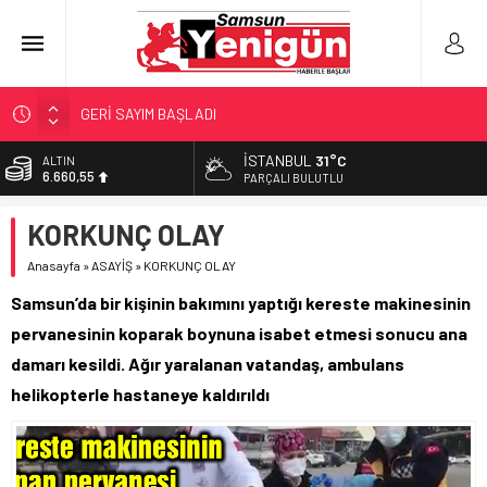
GERİ SAYIM BAŞLADI
SAMSUNSPOR’DA HEDEF 5’İNCİLİK!
İSTANBUL
31°C
ALTIN
6.660,55
‘BAFRA’YA YATIRIM YAPIN!’
PARÇALI BULUTLU
İŞTE FINDIK FİYATI!
BİST
KORKUNÇ OLAY
13.779,39
YÖNETİCİ SEÇERKEN YAPILAN EN BÜYÜK HATALAR
Anasayfa
»
ASAYİŞ
»
KORKUNÇ OLAY
DOLAR
47,7111
Samsun’da bir kişinin bakımını yaptığı kereste makinesinin
EURO
pervanesinin koparak boynuna isabet etmesi sonucu ana
55,1881
damarı kesildi. Ağır yaralanan vatandaş, ambulans
helikopterle hastaneye kaldırıldı