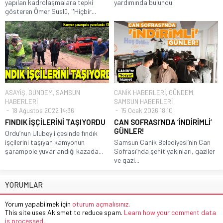
yapılan kadrolaşmalara tepki
yardımında bulundu
gösteren Ömer Süslü, ''Hiçbir...
ASAYİŞ
,
GÜNDEM
,
SAMSUN
CANİK HABERLERİ
,
GÜNDEM
,
HABERLERİ
SAMSUN HABERLERİ
18 Ağustos 2022 14:36
15 Ocak 2026 18:10
FINDIK İŞÇİLERİNİ TAŞIYORDU
CAN SOFRASI’NDA ‘İNDİRİMLİ’
GÜNLER!
Ordu’nun Ulubey ilçesinde fındık
işçilerini taşıyan kamyonun
Samsun Canik Belediyesi’nin Can
şarampole yuvarlandığı kazada...
Sofrası’nda şehit yakınları, gaziler
ve gazi...
YORUMLAR
Yorum yapabilmek için
oturum açmalısınız
.
This site uses Akismet to reduce spam.
Learn how your comment data
is processed.