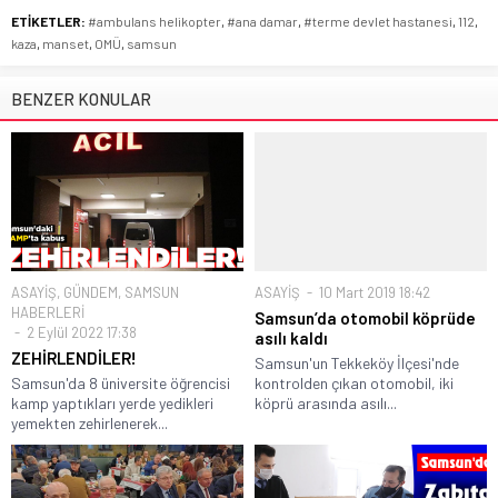
ETİKETLER:
#ambulans helikopter
,
#ana damar
,
#terme devlet hastanesi
,
112
,
kaza
,
manset
,
OMÜ
,
samsun
BENZER KONULAR
ASAYİŞ
,
GÜNDEM
,
SAMSUN
ASAYİŞ
10 Mart 2019 18:42
HABERLERİ
Samsun’da otomobil köprüde
2 Eylül 2022 17:38
asılı kaldı
ZEHİRLENDİLER!
Samsun'un Tekkeköy İlçesi'nde
Samsun'da 8 üniversite öğrencisi
kontrolden çıkan otomobil, iki
kamp yaptıkları yerde yedikleri
köprü arasında asılı...
yemekten zehirlenerek...