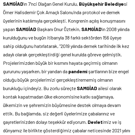
SAMGİAD
’ın 7’nci Olağan Genel Kurulu,
Büyükşehir Belediye
si
Ömer Halisdemir Çok Amaçlı Salonu’nda protokol ve dernek
üyelerinin katılımıyla gerçekleşti. Kongrenin açılış konuşmasını
yapan
SAMGİAD
Başkanı Onur Öztekin,
SAMGİAD
’ın 2008 yılında
kurulduğunu ve bugün itibarıyla 38 farklı sektörden 156 üyeye
sahip olduğunu hatırlatarak, ”2019 yılında dernek tarihinde ilk kez
adaylı olarak gerçekleştirdiği genel kurulda göreve gelmiştik.
Projelerimizden büyük bir kısmını hayata geçirmiş olmanın
gururunu yaşarken, bir yandan da
pandemi
şartlarının bize engel
olduğu büyük projelerimizi gerçekleştirememiş olmanın
burukluğu içindeyiz. Bu zorlu süreçte
SAMGİAD
ailesi olarak
kontak kapatmadan ülke ekonomisine katkı sağlamaya,
ülkemizin ve şehremizin büyümesine destek olmaya devam
ettik. Bu bağlamda, siz değerli üyelerimize çabalarınız ve
gayretlerinizden dolayı teşekkür ediyorum.
Devlet
imiz ve iş
dünyamız ile birlikte gösterdiğimiz çabalar neticesinde 2021 yılını