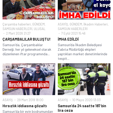
Çarşamba haberleri
,
GÜNDEM
,
ASAYİŞ
,
GÜNDEM
,
İlkadım Haberleri
,
SAMSUN HABERLERİ
,
ULUSAL
SAMSUN HABERLERİ
2 Mart 2026 21:27
7 Eylül 2021 15:46
ÇARŞAMBALILAR BULUŞTU!
İMHA EDİLDİ
Samsun'da, Çarşambalılar
Samsun’da İlkadım Belediyesi
Derneği, her yıl geleneksel olarak
Zabıta Müdürlüğü ekipleri
düzenlenen iftar programında...
yaptıkları market denetimlerinde
tespit...
ASAYİŞ
29 Mart 2019 18:00
ASAYİŞ
10 Mayıs 2020 13:03
Hırsızlık iddiasına gözaltı
Samsun’da 24 saatte 187 bin
lira ceza
Samsun'da bir evin bodrumundan