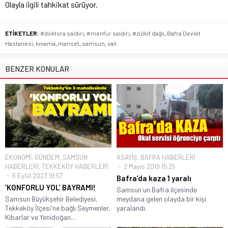
Olayla ilgili tahkikat sürüyor.
ETİKETLER:
#doktora saldırı
,
#menfur saldırı
,
#zülkif dağlı
,
Bafra Devlet
Hastanesi
,
kınama
,
manset
,
samsun
,
vali
BENZER KONULAR
EKONOMİ
,
GÜNDEM
,
SAMSUN
ASAYİŞ
,
BAFRA HABERLERİ
HABERLERİ
,
TEKKEKÖY HABERLERİ
2 Mayıs 2019 15:25
6 Eylül 2023 19:57
Bafra’da kaza 1 yaralı
‘KONFORLU YOL’ BAYRAMI!
Samsun`un Bafra ilçesinde
Samsun Büyükşehir Belediyesi,
meydana gelen olayda bir kişi
Tekkeköy İlçesi'ne bağlı Seymenler,
yaralandı.
Kibarlar ve Yenidoğan...