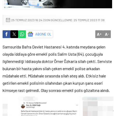
25 TEMMUZ 2023 16:24 | SON GÜNCELLENME: 25 TEMMUZ 2023 17:38
A
A
ABONE OL
+
-
Samsun’da Bafra Devlet Hastanesi 4. katında meydana gelen
olayda iddiaya göre emekli polis Salim Usta (64), çocuğuyla
ilgilenmediği iddiasıyla doktor Ömer Özkan’a silah çekti. Serviste
bulunan bir hasta yakını silah çeken emekli polise arkadan
müdahale etti. Müdahale sırasında silah ateş aldı. Etkisiz hale
getirilen emekli polisinin silahından çıkan kurşun şans eseri
kimseye rast gelmedi. Olay sonrası emekli polis gözaltına alındı.