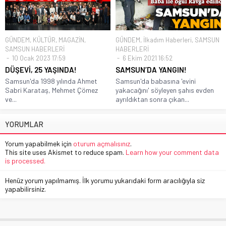
GÜNDEM
,
KÜLTÜR
,
MAGAZİN
,
GÜNDEM
,
İlkadım Haberleri
,
SAMSUN
SAMSUN HABERLERİ
HABERLERİ
10 Ocak 2023 17:59
6 Ekim 2021 16:52
DÜŞEVİ, 25 YAŞINDA!
SAMSUN’DA YANGIN!
Samsun'da 1998 yılında Ahmet
Samsun'da babasına 'evini
Sabri Karataş, Mehmet Çömez
yakacağını' söyleyen şahıs evden
ve...
ayrıldıktan sonra çıkan...
YORUMLAR
Yorum yapabilmek için
oturum açmalısınız
.
This site uses Akismet to reduce spam.
Learn how your comment data
is processed.
Henüz yorum yapılmamış. İlk yorumu yukarıdaki form aracılığıyla siz
yapabilirsiniz.