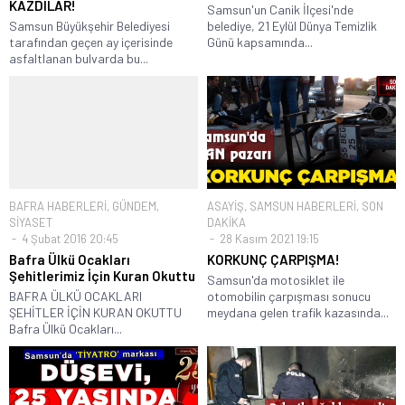
KAZDILAR!
Samsun'un Canik İlçesi'nde
Samsun Büyükşehir Belediyesi
belediye, 21 Eylül Dünya Temizlik
tarafından geçen ay içerisinde
Günü kapsamında...
asfaltlanan bulvarda bu...
BAFRA HABERLERİ
,
GÜNDEM
,
ASAYİŞ
,
SAMSUN HABERLERİ
,
SON
SİYASET
DAKİKA
4 Şubat 2016 20:45
28 Kasım 2021 19:15
Bafra Ülkü Ocakları
KORKUNÇ ÇARPIŞMA!
Şehitlerimiz İçin Kuran Okuttu
Samsun'da motosiklet ile
BAFRA ÜLKÜ OCAKLARI
otomobilin çarpışması sonucu
ŞEHİTLER İÇİN KURAN OKUTTU
meydana gelen trafik kazasında...
Bafra Ülkü Ocakları...