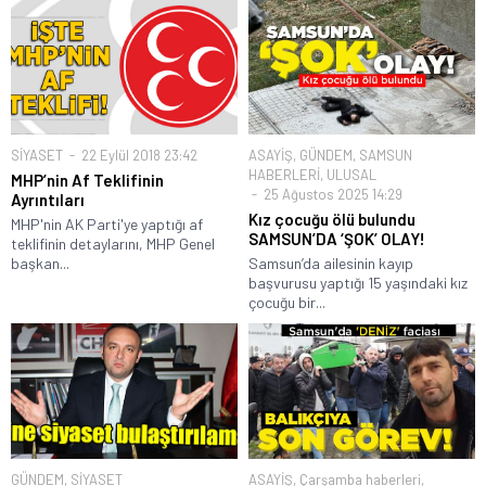
SİYASET
22 Eylül 2018 23:42
ASAYİŞ
,
GÜNDEM
,
SAMSUN
HABERLERİ
,
ULUSAL
MHP’nin Af Teklifinin
25 Ağustos 2025 14:29
Ayrıntıları
Kız çocuğu ölü bulundu
MHP'nin AK Parti'ye yaptığı af
SAMSUN’DA ‘ŞOK’ OLAY!
teklifinin detaylarını, MHP Genel
başkan...
Samsun’da ailesinin kayıp
başvurusu yaptığı 15 yaşındaki kız
çocuğu bir...
GÜNDEM
,
SİYASET
ASAYİŞ
,
Çarşamba haberleri
,