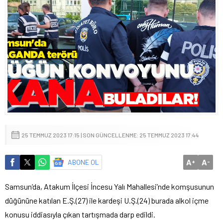
25 TEMMUZ 2023 17:15 | SON GÜNCELLENME: 25 TEMMUZ 2023 17:44
A
A
ABONE OL
+
-
Samsun’da, Atakum İlçesi İncesu Yalı Mahallesi’nde komşusunun
düğününe katılan E.Ş.(27) ile kardeşi U.Ş.(24) burada alkol içme
konusu iddiasıyla çıkan tartışmada darp edildi.