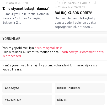
14 Aralık 2017 20:00
GÜNDEM
,
SAMSUN HABERLERİ
28 Aralık 2024 21:39
‘Dine siyaset bulaştırılamaz’
BALIKÇIYA SON GÖREV!
Cumhuriyet Halk Partisi Samsun İl
Başkanı Av.Tufan Akcagöz,
Samsun'da denizde kaybolup
Eskişehir 2....
cansız bedeni bulunan balıkçı
toprağa verildi, arkadaşı...
YORUMLAR
Yorum yapabilmek için
oturum açmalısınız
.
This site uses Akismet to reduce spam.
Learn how your comment data
is processed.
Henüz yorum yapılmamış. İlk yorumu yukarıdaki form aracılığıyla siz
yapabilirsiniz.
Anasayfa
Gizlilik Politikası
YAZARLAR
KÜNYE