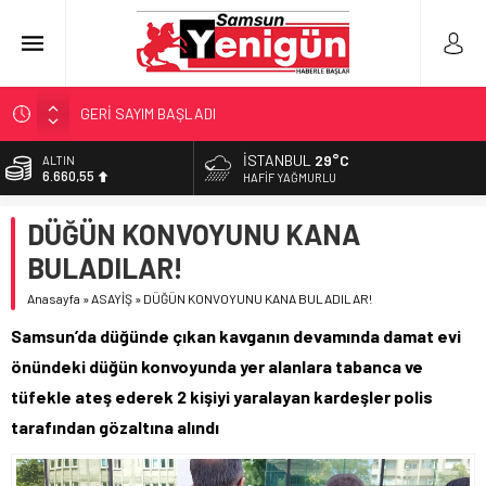
GERİ SAYIM BAŞLADI
SAMSUNSPOR’DA HEDEF 5’İNCİLİK!
İSTANBUL
29°C
ALTIN
6.660,55
‘BAFRA’YA YATIRIM YAPIN!’
HAFIF YAĞMURLU
İŞTE FINDIK FİYATI!
BİST
DÜĞÜN KONVOYUNU KANA
13.779,39
YÖNETİCİ SEÇERKEN YAPILAN EN BÜYÜK HATALAR
BULADILAR!
DOLAR
47,7111
Anasayfa
»
ASAYİŞ
»
DÜĞÜN KONVOYUNU KANA BULADILAR!
EURO
Samsun’da düğünde çıkan kavganın devamında damat evi
55,1881
önündeki düğün konvoyunda yer alanlara tabanca ve
tüfekle ateş ederek 2 kişiyi yaralayan kardeşler polis
tarafından gözaltına alındı