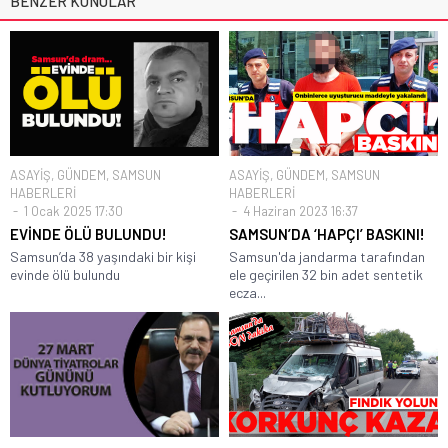
BENZER KONULAR
ASAYİŞ
,
GÜNDEM
,
SAMSUN
ASAYİŞ
,
GÜNDEM
,
SAMSUN
HABERLERİ
HABERLERİ
1 Ocak 2025 17:30
4 Haziran 2023 16:37
EVİNDE ÖLÜ BULUNDU!
SAMSUN’DA ‘HAPÇI’ BASKINI!
Samsun’da 38 yaşındaki bir kişi
Samsun'da jandarma tarafından
evinde ölü bulundu
ele geçirilen 32 bin adet sentetik
ecza...