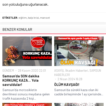
son yolculuğuna uğurlanacak.
ETİKETLER:
eğitim
,
kalp krizi
,
manset
BENZER KONULAR
GÜNDEM
29 Kasım 2020 22:01
ASAYİŞ
,
İlkadım Haberleri
,
SAMSUN
HABERLERİ
Samsun’da SON dakika
2 Nisan 2024 16:28
KORKUNÇ KAZA… Yola
savruldular!
ÖLÜM KAVŞAĞI!
Samsun'da motosikletin
Samsun'da sürekli kaza olan iki
devrilmesi sonucu meydana gelen
cadde birleşiminde 1 ay içerisinde...
trafik kazasında 2 kişi...