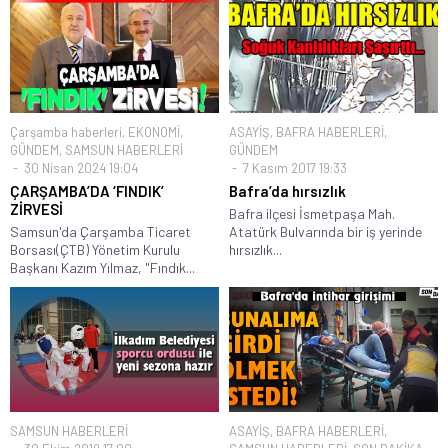
Çarşamba haberleri
,
EKONOMİ
,
ASAYİŞ
,
BAFRA HABERLERİ
,
GÜNDEM
,
SAMSUN HABERLERİ
GÜNDEM
30 Nisan 2024 19:04
7 Kasım 2017 19:33
ÇARŞAMBA’DA ‘FINDIK’
Bafra’da hırsızlık
ZİRVESİ
Bafra ilçesi İsmetpaşa Mah.
Samsun'da Çarşamba Ticaret
Atatürk Bulvarında bir iş yerinde
Borsası(ÇTB) Yönetim Kurulu
hırsızlık...
Başkanı Kazım Yılmaz, "Fındık...
SAMSUN HABERLERİ
ASAYİŞ
,
BAFRA HABERLERİ
,