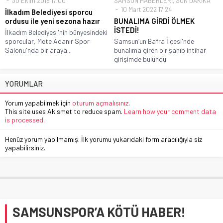
30 Ekim 2019 17:00
SAMSUN HABERLERİ
,
SON DAKİKA
10 Mart 2022 17:24
İlkadım Belediyesi sporcu
ordusu ile yeni sezona hazır
BUNALIMA GİRDİ ÖLMEK
İSTEDİ!
İlkadım Belediyesi'nin bünyesindeki
sporcular, Mete Adanır Spor
Samsun’un Bafra İlçesi'nde
Salonu'nda bir araya...
bunalıma giren bir şahıb intihar
girişimde bulundu
YORUMLAR
Yorum yapabilmek için
oturum açmalısınız
.
This site uses Akismet to reduce spam.
Learn how your comment data
is processed.
Henüz yorum yapılmamış. İlk yorumu yukarıdaki form aracılığıyla siz
yapabilirsiniz.
SAMSUNSPOR’A KÖTÜ HABER!