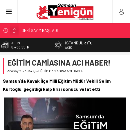
GERİ SAYIM BAŞLADI
SAMSUNSPOR’DA HEDEF 5’İNCİLİK!
İSTANBUL
31°C
ALTIN
6.488,95
‘BAFRA’YA YATIRIM YAPIN!’
AÇIK
İŞTE FINDIK FİYATI!
BİST
EĞİTİM CAMİASINA ACI HABER!
13.798,82
YÖNETİCİ SEÇERKEN YAPILAN EN BÜYÜK HATALAR
Anasayfa
»
ASAYİŞ
»
EĞİTİM CAMİASINA ACI HABER!
DOLAR
47,5939
Samsun’da Kavak İlçe Milli Eğitim Müdür Vekili Selim
EURO
Kurtoğlu, geçirdiği kalp krizi sonucu vefat etti
54,9646