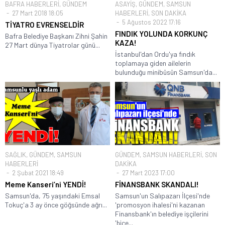
BAFRA HABERLERİ
,
GÜNDEM
ASAYİŞ
,
GÜNDEM
,
SAMSUN
27 Mart 2018 18:05
HABERLERİ
,
SON DAKİKA
5 Ağustos 2022 17:16
TİYATRO EVRENSELDİR
FINDIK YOLUNDA KORKUNÇ
Bafra Belediye Başkanı Zihni Şahin
KAZA!
27 Mart dünya Tiyatrolar günü...
İstanbul'dan Ordu'ya fındık
toplamaya giden ailelerin
bulunduğu minibüsün Samsun'da...
SAĞLIK
,
GÜNDEM
,
SAMSUN
GÜNDEM
,
SAMSUN HABERLERİ
,
SON
HABERLERİ
DAKİKA
2 Şubat 2021 18:49
27 Mart 2023 17:00
Meme Kanseri’ni YENDİ!
FİNANSBANK SKANDALI!
Samsun'da, 75 yaşındaki Emsal
Samsun'un Salıpazarı İlçesi'nde
Tokuç'a 3 ay önce göğsünde ağrı...
'promosyon ihalesi'ni kazanan
Finansbank'ın belediye işçilerini
'hiçe...