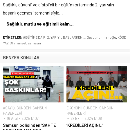
Sağlıklı, güvenli ve disiplinli bir eğitim ortamında 2. yarı yılın
başarılı geçmesi temennisiyle…
Sağlıklı, mutlu ve eğitimli kalın…
ETİKETLER:
#EĞİTİME DAİR
,
2. YARIYIL BAŞLARKEN…
,
Davut nunmanoğlu
,
KÖŞE
YAZISI
,
manset
,
samsun
BENZER KONULAR
ASAYİŞ
,
GÜNDEM
,
SAMSUN
EKONOMİ
,
GÜNDEM
,
SAMSUN
HABERLERİ
HABERLERİ
16 Aralık 2025 17:07
27 Ekim 2024 17:08
Samsun polisinden ‘SAHTE
‘KREDİLERİ AÇIN!..’