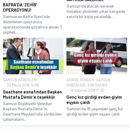
BAFRA’DA ‘ZEHİR’
Samsun'da alacak-verecek
OPERASYONU!
meselesi yüzünden çıkan kavgada
Samsun'un Bafra İlçesi'nde
satırla bir kişiyi yaraladığı...
düzenlenen uyuşturucu
operasyonunda gözaltına alınan 7
şüpheli,...
SAMSUN HABERLERİ
ASAYİŞ
,
GÜNDEM
,
SAMSUN
23 Mayıs 2019 14:06
HABERLERİ
,
SON DAKİKA
12 Haziran 2018 17:20
Saathane esnafından Başkan
Mustafa Demir’e teşekkür
Genç kız girdiği evden giyim
eşyası çaldı
Samsun Büyükşehir Belediye
Başkanı Mustafa Demir'in,
Samsun'da 18 yaşındaki genç kız
Saathane Meydanı'nda sürdürülen
girdiği evden giyim eşyası çaldı
çalışmaların...