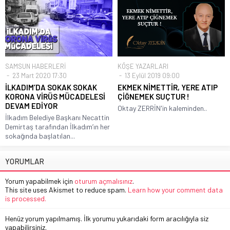
SAMSUN HABERLERİ
KÖŞE YAZARLARI
23 Mart 2020 17:30
13 Eylül 2019 09:00
İLKADIM’DA SOKAK SOKAK
EKMEK NİMETTİR, YERE ATIP
KORONA VİRÜS MÜCADELESİ
ÇİĞNEMEK SUÇTUR !
DEVAM EDİYOR
Oktay ZERRİN'in kaleminden..
İlkadım Belediye Başkanı Necattin
Demirtaş tarafından İlkadım’ın her
sokağında başlatılan...
YORUMLAR
Yorum yapabilmek için
oturum açmalısınız
.
This site uses Akismet to reduce spam.
Learn how your comment data
is processed.
Henüz yorum yapılmamış. İlk yorumu yukarıdaki form aracılığıyla siz
yapabilirsiniz.