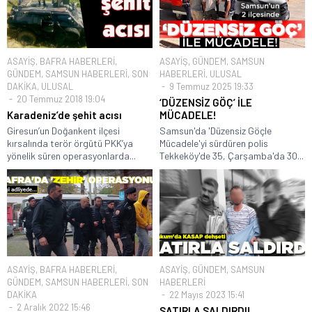
ASAYİŞ
,
BAFRA HABERLERİ
,
ASAYİŞ
,
GÜNDEM
,
SAMSUN
GÜNDEM
,
SAMSUN HABERLERİ
,
SON
HABERLERİ
,
ULUSAL
DAKİKA
,
ULUSAL
9 Temmuz 2025 19:33
20 Temmuz 2018 19:04
‘DÜZENSİZ GÖÇ’ İLE
Karadeniz’de şehit acısı
MÜCADELE!
Giresun’un Doğankent ilçesi
Samsun'da 'Düzensiz Göçle
kırsalında terör örgütü PKK’ya
Mücadele'yi sürdüren polis
yönelik süren operasyonlarda...
Tekkeköy'de 35, Çarşamba'da 30...
ASAYİŞ
,
BAFRA HABERLERİ
,
ASAYİŞ
,
GÜNDEM
,
SAMSUN
GÜNDEM
,
SAMSUN HABERLERİ
,
SON
HABERLERİ
DAKİKA
22 Mayıs 2023 15:41
2 Aralık 2022 15:46
SATIRLA SALDIRDI!