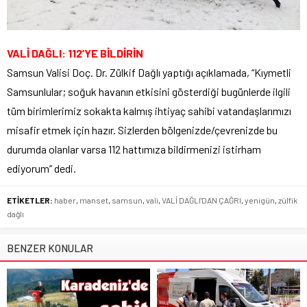
VALİ DAĞLI: 112’YE BİLDİRİN
Samsun Valisi Doç. Dr. Zülkif Dağlı yaptığı açıklamada, “Kıymetli
Samsunlular; soğuk havanın etkisini gösterdiği bugünlerde ilgili
tüm birimlerimiz sokakta kalmış ihtiyaç sahibi vatandaşlarımızı
misafir etmek için hazır. Sizlerden bölgenizde/çevrenizde bu
durumda olanlar varsa 112 hattımıza bildirmenizi istirham
ediyorum” dedi.
ETİKETLER:
haber
,
manset
,
samsun
,
vali
,
VALİ DAĞLI'DAN ÇAĞRI
,
yenigün
,
zülfik
dağlı
BENZER KONULAR