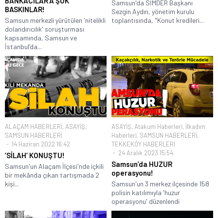
BANKACILAR’A ŞOK
Samsun'da SİMDER Başkanı
BASKINLAR!
Sezgin Aydın, yönetim kurulu
Samsun merkezli yürütülen 'nitelikli
toplantısında, "Konut kredileri...
dolandırıcılık' soruşturması
kapsamında, Samsun ve
İstanbul’da...
ALAÇAM HABERLERİ
,
ASAYİŞ
,
ASAYİŞ
,
Atakum Haberleri
,
İlkadım
SAMSUN HABERLERİ
Haberleri
,
SAMSUN HABERLERİ
,
14 Haziran 2022 16:42
TEKKEKÖY HABERLERİ
24 Aralık 2023 15:54
‘SİLAH’ KONUŞTU!
Samsun’da HUZUR
Samsun'un Alaçam İlçesi'nde içkili
operasyonu!
bir mekânda çıkan tartışmada 2
kişi...
Samsun'un 3 merkez ilçesinde 158
polisin katılımıyla 'huzur
operasyonu' düzenlendi