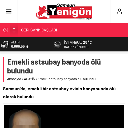
GERİ SAYIM BAŞLADI
SAMSUNSPOR’DA HEDEF 5’İNCİLİK!
İSTANBUL
28°C
ALTIN
6.660,55
‘BAFRA’YA YATIRIM YAPIN!’
HAFIF YAĞMURLU
İŞTE FINDIK FİYATI!
BİST
Emekli astsubay banyoda ölü
13.779,39
YÖNETİCİ SEÇERKEN YAPILAN EN BÜYÜK HATALAR
bulundu
DOLAR
47,7111
Anasayfa
»
ASAYİŞ
»
Emekli astsubay banyoda ölü bulundu
EURO
Samsun’da, emekli bir astsubay evinin banyosunda ölü
55,1881
olarak bulundu.