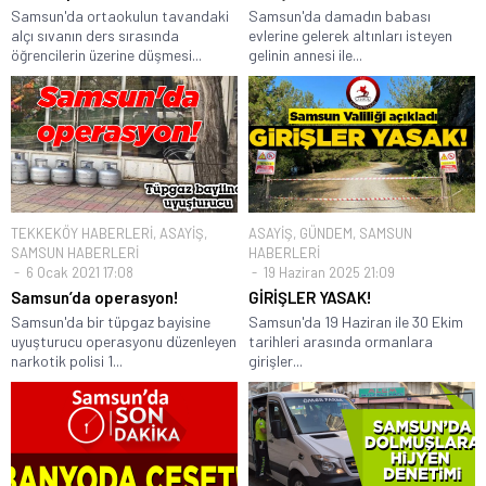
Samsun'da ortaokulun tavandaki
Samsun'da damadın babası
alçı sıvanın ders sırasında
evlerine gelerek altınları isteyen
öğrencilerin üzerine düşmesi...
gelinin annesi ile...
TEKKEKÖY HABERLERİ
,
ASAYİŞ
,
ASAYİŞ
,
GÜNDEM
,
SAMSUN
SAMSUN HABERLERİ
HABERLERİ
6 Ocak 2021 17:08
19 Haziran 2025 21:09
Samsun’da operasyon!
GİRİŞLER YASAK!
Samsun'da bir tüpgaz bayisine
Samsun'da 19 Haziran ile 30 Ekim
uyuşturucu operasyonu düzenleyen
tarihleri arasında ormanlara
narkotik polisi 1...
girişler...