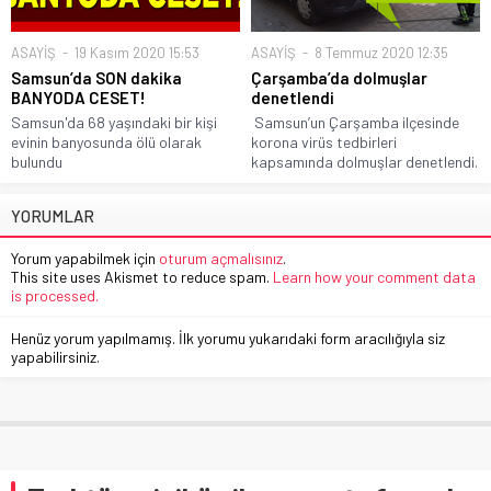
ASAYİŞ
19 Kasım 2020 15:53
ASAYİŞ
8 Temmuz 2020 12:35
Samsun’da SON dakika
Çarşamba’da dolmuşlar
BANYODA CESET!
denetlendi
Samsun'da 68 yaşındaki bir kişi
Samsun’un Çarşamba ilçesinde
evinin banyosunda ölü olarak
korona virüs tedbirleri
bulundu
kapsamında dolmuşlar denetlendi.
YORUMLAR
Yorum yapabilmek için
oturum açmalısınız
.
This site uses Akismet to reduce spam.
Learn how your comment data
is processed.
Henüz yorum yapılmamış. İlk yorumu yukarıdaki form aracılığıyla siz
yapabilirsiniz.