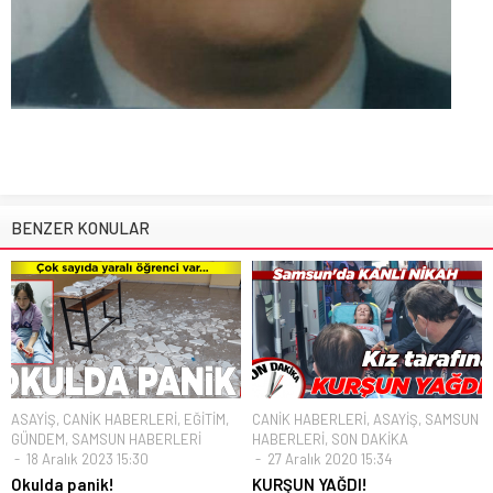
BENZER KONULAR
ASAYİŞ
,
CANİK HABERLERİ
,
EĞİTİM
,
CANİK HABERLERİ
,
ASAYİŞ
,
SAMSUN
GÜNDEM
,
SAMSUN HABERLERİ
HABERLERİ
,
SON DAKİKA
18 Aralık 2023 15:30
27 Aralık 2020 15:34
Okulda panik!
KURŞUN YAĞDI!