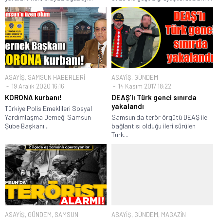
ASAYİŞ
,
SAMSUN HABERLERİ
ASAYİŞ
,
GÜNDEM
19 Aralık 2020 16:16
14 Kasım 2017 18:22
KORONA kurbanı!
DEAŞ’lı Türk genci sınırda
yakalandı
Türkiye Polis Emeklileri Sosyal
Yardımlaşma Derneği Samsun
Samsun'da terör örgütü DEAŞ ile
Şube Başkanı...
bağlantısı olduğu ileri sürülen
Türk...
ASAYİŞ
,
GÜNDEM
,
SAMSUN
ASAYİŞ
,
GÜNDEM
,
MAGAZİN