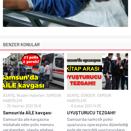
BENZER KONULAR
ASAYİŞ
,
İlkadım Haberleri
,
SAMSUN
ASAYİŞ
,
GÜNDEM
,
SAMSUN
HABERLERİ
HABERLERİ
25 Haziran 2021 19:41
8 Şubat 2021 14:35
Samsun’da AİLE kavgası
UYUŞTURUCU TEZGAHI!
Samsun'da aile kavgasına
Samsun'da narkotik polisi
müdahale eden polis memuru
uyuşturucu operasyonu düzenlediği
yaralanırken, olayda ağabeyi...
evde ele geçirdiği uyuşturucuların...