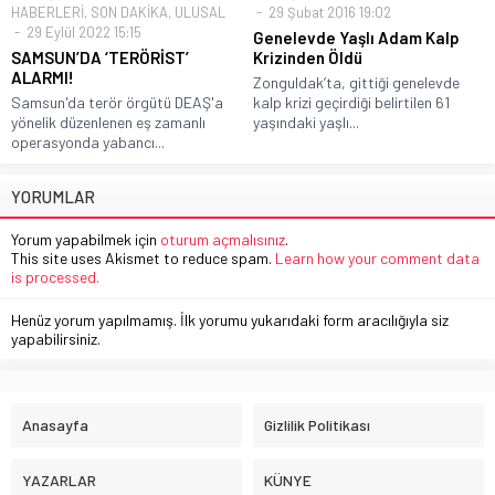
HABERLERİ
,
SON DAKİKA
,
ULUSAL
29 Şubat 2016 19:02
29 Eylül 2022 15:15
Genelevde Yaşlı Adam Kalp
SAMSUN’DA ‘TERÖRİST’
Krizinden Öldü
ALARMI!
Zonguldak’ta, gittiği genelevde
Samsun'da terör örgütü DEAŞ'a
kalp krizi geçirdiği belirtilen 61
yönelik düzenlenen eş zamanlı
yaşındaki yaşlı...
operasyonda yabancı...
YORUMLAR
Yorum yapabilmek için
oturum açmalısınız
.
This site uses Akismet to reduce spam.
Learn how your comment data
is processed.
Henüz yorum yapılmamış. İlk yorumu yukarıdaki form aracılığıyla siz
yapabilirsiniz.
Anasayfa
Gizlilik Politikası
YAZARLAR
KÜNYE