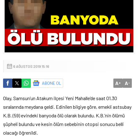
6 AĞUSTOS 2019 15:16
A
A
ABONE OL
+
-
Olay, Samsun’un Atakum ilçesi Yeni Mahalle’de saat 01.30
sıralarında meydana geldi. Edinilen bilgiye göre, emekli astsubay
K.B. (59) evindeki banyoda ölü olarak bulundu. K.B.’nin ölümü
şüpheli bulundu ve kesin ölüm sebebinin otopsi sonucu belli
olacağı öğrenildi.