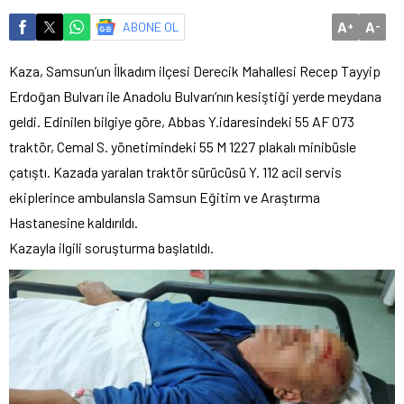
A
A
ABONE OL
+
-
Kaza, Samsun’un İlkadım ilçesi Derecik Mahallesi Recep Tayyip
Erdoğan Bulvarı ile Anadolu Bulvarı’nın kesiştiği yerde meydana
geldi. Edinilen bilgiye göre, Abbas Y.idaresindeki 55 AF 073
traktör, Cemal S. yönetimindeki 55 M 1227 plakalı minibüsle
çatıştı. Kazada yaralan traktör sürücüsü Y. 112 acil servis
ekiplerince ambulansla Samsun Eğitim ve Araştırma
Hastanesine kaldırıldı.
Kazayla ilgili soruşturma başlatıldı.