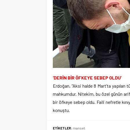
‘DERİN BİR ÖFKEYE SEBEP OLDU’
Erdoğan, “Aksi halde 8 Mart’ta yapılan t
mahkumdur. Nitekim, bu özel günün ari
bir öfkeye sebep oldu. Faili nefretle kın
konuştu.
ETİKETLER:
manset