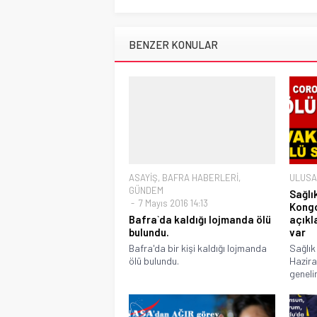
BENZER KONULAR
ASAYİŞ
,
BAFRA HABERLERİ
,
ULUSA
GÜNDEM
Sağlı
7 Mayıs 2016 14:13
Kongo
Bafra`da kaldığı lojmanda ölü
açıkl
bulundu.
var
Bafra'da bir kişi kaldığı lojmanda
Sağlık 
ölü bulundu.
Haziran
geneli