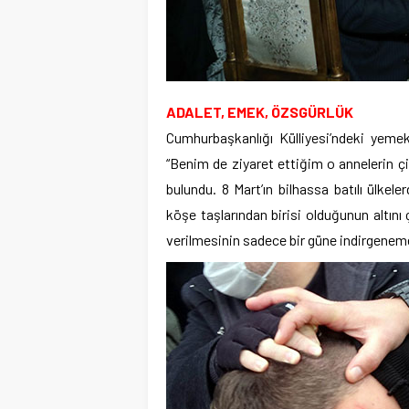
ADALET, EMEK, ÖZSGÜRLÜK
Cumhurbaşkanlığı Külliyesi’ndeki yeme
“Benim de ziyaret ettiğim o annelerin ç
bulundu. 8 Mart’ın bilhassa batılı ülke
köşe taşlarından birisi olduğunun altın
verilmesinin sadece bir güne indirgenem