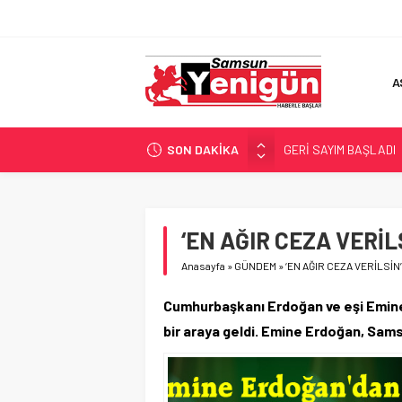
A
SON DAKİKA
GERİ SAYIM BAŞLADI
SAMSUNSPOR’DA HEDE
‘BAFRA’YA YATIRIM YAP
İŞTE FINDIK FİYATI!
‘EN AĞIR CEZA VERİL
YÖNETİCİ SEÇERKEN
Anasayfa
»
GÜNDEM
»
‘EN AĞIR CEZA VERİLSİN’
Cumhurbaşkanı Erdoğan ve eşi Emine 
bir araya geldi. Emine Erdoğan, Samsu