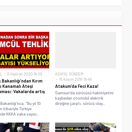
L
11 Haziran 2020 18:09
ASAYİŞ
,
GÜNDEM
15 Kasım 2016 19:49
k Bakanlığı’ndan Kırım
 Kanamalı Ateşi
Atakum’da Feci Kaza!
aması: Vakalarda artış
Samsun'da sürücüsü hakimiyetini
kaybeden otomobil elektrik
Bakanlığı'nca, "Bu yıl 10
direğine çarptı, sürücü olay...
 itibariyle Türkiye
nde KKKA vaka sayısı...