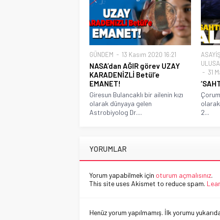
GÜNDEM
13 Kasım 2020 16:21
ASAYİ
ULUSA
NASA’dan AĞIR görev UZAY
31 M
KARADENİZLİ Betül’e
EMANET!
‘SAH
Giresun Bulancaklı bir ailenin kızı
Çorum'
olarak dünyaya gelen
olarak
Astrobiyolog Dr....
2...
YORUMLAR
Yorum yapabilmek için
oturum açmalısınız
.
This site uses Akismet to reduce spam.
Lear
Henüz yorum yapılmamış. İlk yorumu yukarıdaki