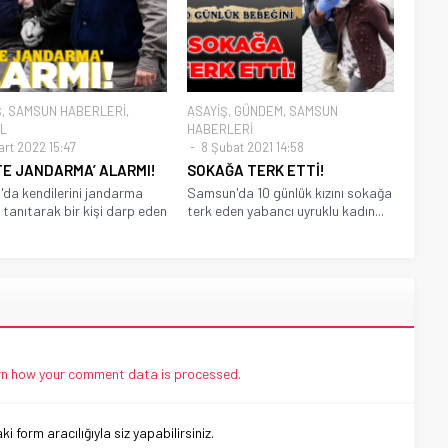
Ş
,
SAMSUN HABERLERİ
,
ASAYİŞ
,
GÜNDEM
,
SAMSUN
L
HABERLERİ
art 2022 15:47
8 Şubat 2021 14:58
TE JANDARMA’ ALARMI!
SOKAĞA TERK ETTİ!
da kendilerini jandarma
Samsun'da 10 günlük kızını sokağa
 tanıtarak bir kişi darp eden
terk eden yabancı uyruklu kadın...
n how your comment data is processed.
 form aracılığıyla siz yapabilirsiniz.