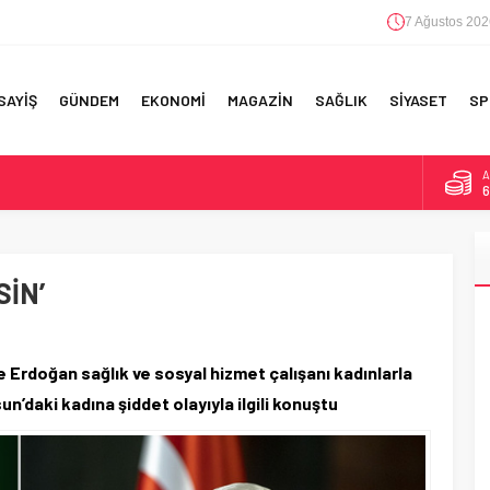
7 Ağustos 202
SAYİŞ
GÜNDEM
EKONOMİ
MAGAZİN
SAĞLIK
SİYASET
SP
A
6
F 5’İNCİLİK!
B
1
IN!’
SİN’
D
4
 YAPILAN EN BÜYÜK HATALAR
E
5
Erdoğan sağlık ve sosyal hizmet çalışanı kadınlarla
n’daki kadına şiddet olayıyla ilgili konuştu