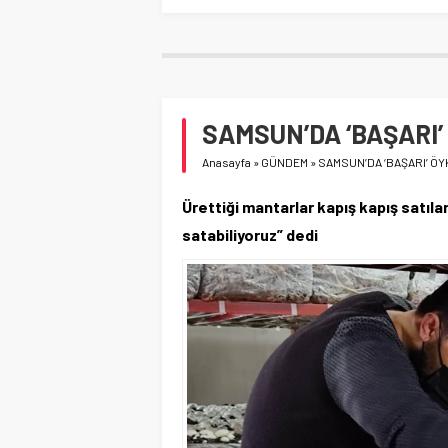
SAMSUN’DA ‘BAŞARI’
Anasayfa
»
GÜNDEM
»
SAMSUN’DA ‘BAŞARI’ Ö
Ürettiği mantarlar kapış kapış satıl
satabiliyoruz” dedi