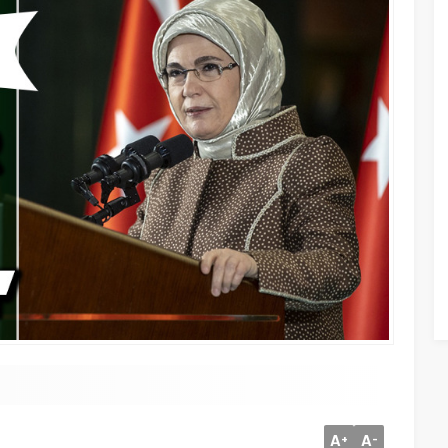
A
A
+
-