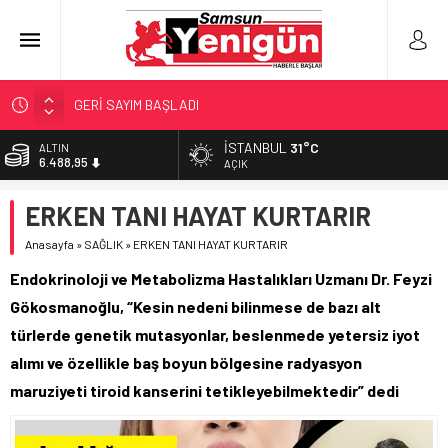
GERİ SAYIM BAŞLADI
SAMSUNSPOR’DA HEDEF 5’İNCİLİK!
İSTANBUL
31°C
ALTIN
6.488,95
‘BAFRA’YA YATIRIM YAPIN!’
AÇIK
İŞTE FINDIK FİYATI!
BİST
ERKEN TANI HAYAT KURTARIR
13.798,82
YÖNETİCİ SEÇERKEN YAPILAN EN BÜYÜK HATALAR
Anasayfa
»
SAĞLIK
»
ERKEN TANI HAYAT KURTARIR
DOLAR
47,5939
Endokrinoloji ve Metabolizma Hastalıkları Uzmanı Dr. Feyzi
EURO
Gökosmanoğlu, “Kesin nedeni bilinmese de bazı alt
54,9646
türlerde genetik mutasyonlar, beslenmede yetersiz iyot
alımı ve özellikle baş boyun bölgesine radyasyon
maruziyeti tiroid kanserini tetikleyebilmektedir” dedi