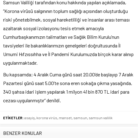
Samsun Valiliği tarafından konu hakkında yapılan açıklamada,
“Korona virüsü salgınının toplum sağlığı açısından oluşturduğu
riski yönetebilmek, sosyal hareketliliği ve insanlar arası teması
azaltarak sosyal izolasyonu tesis etmek amacıyla
Cumhurbaşkanımızın talimatları ve Sağlık Bilim Kurulu’nun
tavsiyeleri ile bakanlıklarımızın genelgeleri doğrultusunda İl
Umumi Hıfzıssıhha ve İl Pandemi Kurulumuzda birçok karar alınıp
uygulanmaktadır.
Bu kapsamda; 4 Aralık Cuma günü saat 20.00’de başlayıp 7 Aralık
Pazartesi günü saat 5.00’te sona eren sokağa çıkma yasağında,
340 şahsa idari işlem yapılarak 1 milyon 41 bin 870 TL idari para
cezası uygulanmıştır” denildi.
ETİKETLER:
asayiş
,
korona virüs
,
manset
,
samsun
,
samsun valilik
BENZER KONULAR