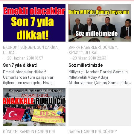
EKONOMİ
,
GÜNDEM
,
SON DAKİKA
,
BAFRA HABERLERİ
,
GÜNDEM
,
ULUSAL
SİYASET
,
ULUSAL
20 Haziran 2018 18:57
29 Nisan 2018 22:33
Son 7 yıla dikkat!
Söz milletimizde
Emekli olacaklar dikkat!
Milliyetçi Hareket Partisi Samsun
Uzmanlardan tüm çalışanları
Milletvekili Aday Adayı
ilgilendiren uyarı geldi. Maaş...
Abdurrahman Çamaş Samsun`da...
GÜNDEM
,
SAMSUN HABERLERİ
BAFRA HABERLERİ
,
GÜNDEM