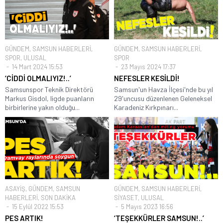
GÜNDEM
,
SAMSUN HABERLERİ
,
GÜNDEM
,
SAMSUN HABERLERİ
,
SPOR
,
ULUSAL
SPOR
14 Mart 2024 15:53
23 Mayıs 2024 17:37
‘CİDDİ OLMALIYIZ!..’
NEFESLER KESİLDİ!
Samsunspor Teknik Direktörü
Samsun'un Havza İlçesi'nde bu yıl
Markus Gisdol, ligde puanların
29'uncusu düzenlenen Geleneksel
birbirlerine yakın olduğu...
Karadeniz Kırkpınarı...
ASAYİŞ
,
GÜNDEM
,
SAMSUN
GÜNDEM
,
SAMSUN HABERLERİ
,
HABERLERİ
,
SON DAKİKA
SİYASET
,
ULUSAL
15 Eylül 2022 15:53
5 Mayıs 2023 16:56
PES ARTIK!
‘TEŞEKKÜRLER SAMSUN!..’