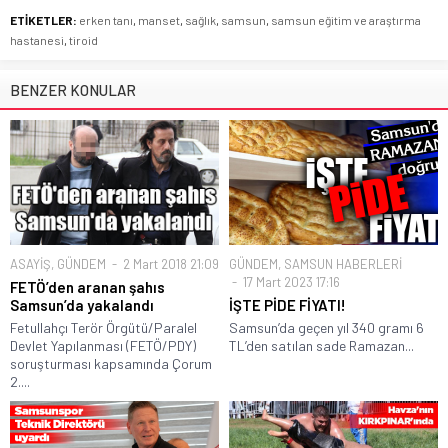
ETİKETLER:
erken tanı
,
manset
,
sağlık
,
samsun
,
samsun eğitim ve araştırma
hastanesi
,
tiroid
BENZER KONULAR
ASAYİŞ
,
GÜNDEM
2 Mart 2018 21:09
GÜNDEM
,
SAMSUN HABERLERİ
17 Mart 2023 17:16
FETÖ’den aranan şahıs
Samsun’da yakalandı
İŞTE PİDE FİYATI!
Fetullahçı Terör Örgütü/Paralel
Samsun’da geçen yıl 340 gramı 6
Devlet Yapılanması (FETÖ/PDY)
TL’den satılan sade Ramazan...
soruşturması kapsamında Çorum
2....