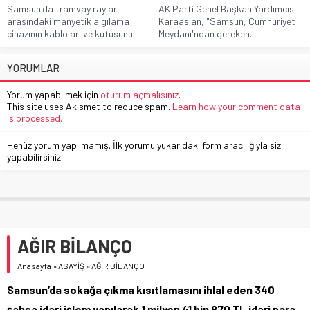
Samsun'da tramvay rayları
AK Parti Genel Başkan Yardımcısı
arasındaki manyetik algılama
Karaaslan, "Samsun, Cumhuriyet
cihazının kabloları ve kutusunu...
Meydanı'ndan gereken...
YORUMLAR
Yorum yapabilmek için
oturum açmalısınız
.
This site uses Akismet to reduce spam.
Learn how your comment data
is processed.
Henüz yorum yapılmamış. İlk yorumu yukarıdaki form aracılığıyla siz
yapabilirsiniz.
AĞIR BİLANÇO
Anasayfa
»
ASAYİŞ
»
AĞIR BİLANÇO
Samsun’da sokağa çıkma kısıtlamasını ihlal eden 340
şahsa idari işlem yapılarak 1 milyon 41 bin 870 TL idari para