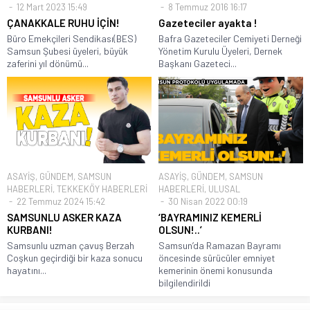
12 Mart 2023 15:49
8 Temmuz 2016 16:17
ÇANAKKALE RUHU İÇİN!
Gazeteciler ayakta !
Büro Emekçileri Sendikası(BES)
Bafra Gazeteciler Cemiyeti Derneği
Samsun Şubesi üyeleri, büyük
Yönetim Kurulu Üyeleri, Dernek
zaferini yıl dönümü...
Başkanı Gazeteci...
ASAYİŞ
,
GÜNDEM
,
SAMSUN
ASAYİŞ
,
GÜNDEM
,
SAMSUN
HABERLERİ
,
TEKKEKÖY HABERLERİ
HABERLERİ
,
ULUSAL
22 Temmuz 2024 15:42
30 Nisan 2022 00:19
SAMSUNLU ASKER KAZA
‘BAYRAMINIZ KEMERLİ
KURBANI!
OLSUN!..’
Samsunlu uzman çavuş Berzah
Samsun’da Ramazan Bayramı
Coşkun geçirdiği bir kaza sonucu
öncesinde sürücüler emniyet
hayatını...
kemerinin önemi konusunda
bilgilendirildi