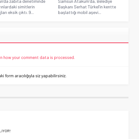
n’da zabıta denetiminde
Samsun Atakum'da, Belediye
rınlardaki simitlerin
Başkanı Serhat Türkel’in kentte
arı eksik çıktı. 9...
başlattığı mobil aşevi...
n how your comment data is processed.
 form aracılığıyla siz yapabilirsiniz.
LIYOR!