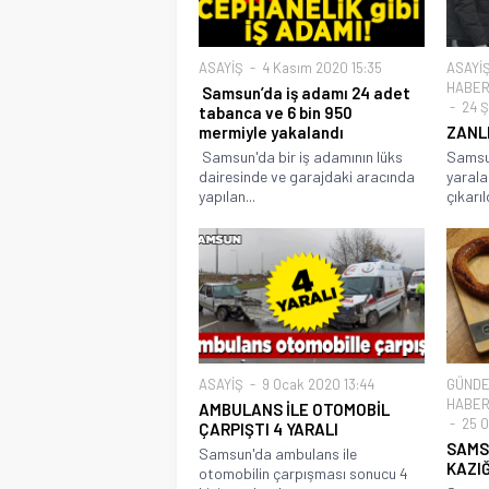
ASAYİŞ
4 Kasım 2020 15:35
ASAYİ
HABER
Samsun’da iş adamı 24 adet
24 Ş
tabanca ve 6 bin 950
mermiyle yakalandı
ZANL
Samsun'da bir iş adamının lüks
Samsun
dairesinde ve garajdaki aracında
yarala
yapılan...
çıkarı
ASAYİŞ
9 Ocak 2020 13:44
GÜND
HABER
AMBULANS İLE OTOMOBİL
25 O
ÇARPIŞTI 4 YARALI
SAMSU
Samsun'da ambulans ile
KAZIĞ
otomobilin çarpışması sonucu 4