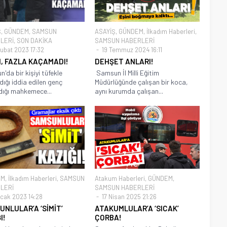
Ş
,
GÜNDEM
,
SAMSUN
ASAYİŞ
,
GÜNDEM
,
İlkadım Haberleri
,
LERİ
,
SON DAKİKA
SAMSUN HABERLERİ
ubat 2023 17:32
19 Temmuz 2024 16:11
I, FAZLA KAÇAMADI!
DEHŞET ANLARI!
'da bir kişiyi tüfekle
Samsun İl Milli Eğitim
dığı iddia edilen genç
Müdürlüğünde çalışan bir koca,
ldığı mahkemece...
aynı kurumda çalışan...
EM
,
İlkadım Haberleri
,
SAMSUN
Atakum Haberleri
,
GÜNDEM
,
LERİ
SAMSUN HABERLERİ
cak 2023 14:28
17 Nisan 2025 21:26
NLULAR’A ‘SİMİT’
ATAKUMLULAR’A ‘SICAK’
I!
ÇORBA!