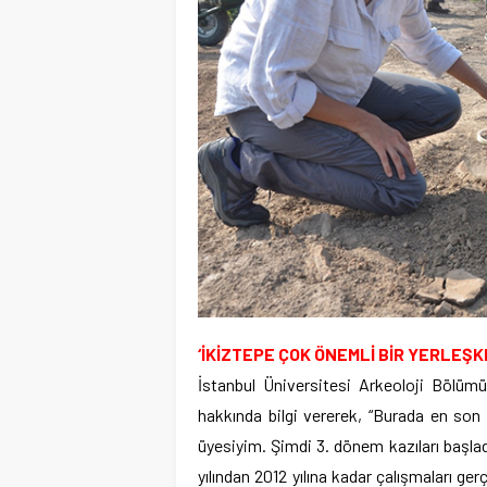
‘İKİZTEPE ÇOK ÖNEMLİ BİR YERLEŞK
İstanbul Üniversitesi Arkeoloji Bölümü
hakkında bilgi vererek, “Burada en son 
üyesiyim. Şimdi 3. dönem kazıları başla
yılından 2012 yılına kadar çalışmaları ge