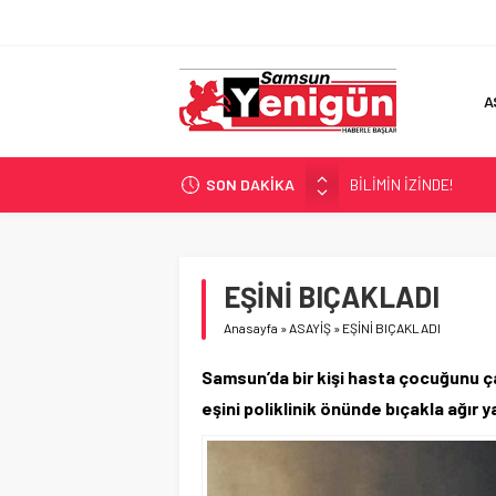
A
SON DAKİKA
BİLİMİN İZİNDE!
TIR’A ‘ZEHİR’ BASKINI!
FECİ SON!
UÇURUMDA CAN PAZA
EŞİNİ BIÇAKLADI
SAMSUN YANACAK!
Anasayfa
»
ASAYİŞ
»
EŞİNİ BIÇAKLADI
Samsun’da bir kişi hasta çocuğunu 
eşini poliklinik önünde bıçakla ağır y