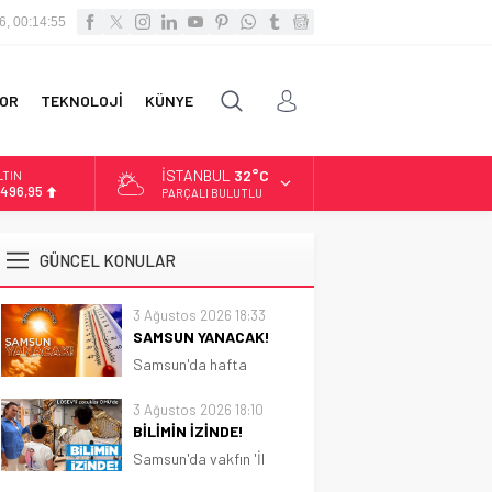
6, 00:14:57
OR
TEKNOLOJİ
KÜNYE
İSTANBUL
32°C
LTIN
.496,95
PARÇALI BULUTLU
İST
3.703,13
GÜNCEL KONULAR
OLAR
7,5639
3 Ağustos 2026 18:33
SAMSUN YANACAK!
URO
4,9859
Samsun'da hafta
boyunca güneşli ve sıcak
hava etkili olacak.
3 Ağustos 2026 18:10
Sıcaklık 31 dereceye
BİLİMİN İZİNDE!
kadar çıkacak
Samsun'da vakfın 'İl
Koordinatörlüğü'nce