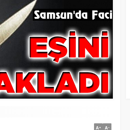
A
A
+
-