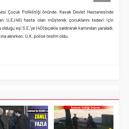
esi Çocuk Polikliniği önünde, Kavak Devlet Hastanesinde
an U.E.(46) hasta olan müşterek çocuklarını tedavi için
duğu eşi S.E.’ye (40) bıçakla saldırarak karnından yaraladı.
na alınırken, U.K. polise teslim oldu.