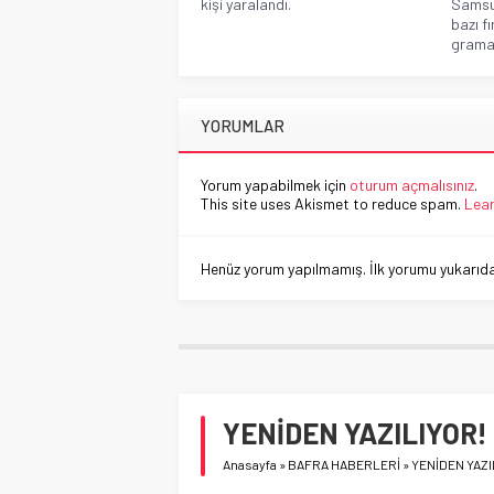
kişi yaralandı.
Samsu
bazı fı
gramajl
YORUMLAR
Yorum yapabilmek için
oturum açmalısınız
.
This site uses Akismet to reduce spam.
Lear
Henüz yorum yapılmamış. İlk yorumu yukarıdaki
YENİDEN YAZILIYOR!
Anasayfa
»
BAFRA HABERLERİ
»
YENİDEN YAZI