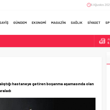
6 Ağustos 202
SAYİŞ
GÜNDEM
EKONOMİ
MAGAZİN
SAĞLIK
SİYASET
SP
A
6
B
1
RI!
D
4
E
5
çalıştığı hastaneye getiren boşanma aşamasında olan
araladı