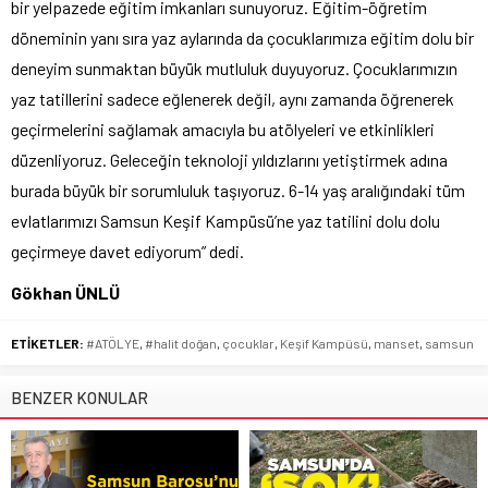
bir yelpazede eğitim imkanları sunuyoruz. Eğitim-öğretim
döneminin yanı sıra yaz aylarında da çocuklarımıza eğitim dolu bir
deneyim sunmaktan büyük mutluluk duyuyoruz. Çocuklarımızın
yaz tatillerini sadece eğlenerek değil, aynı zamanda öğrenerek
geçirmelerini sağlamak amacıyla bu atölyeleri ve etkinlikleri
düzenliyoruz. Geleceğin teknoloji yıldızlarını yetiştirmek adına
burada büyük bir sorumluluk taşıyoruz. 6-14 yaş aralığındaki tüm
evlatlarımızı Samsun Keşif Kampüsü’ne yaz tatilini dolu dolu
geçirmeye davet ediyorum” dedi.
Gökhan ÜNLÜ
ETİKETLER:
#ATÖLYE
,
#halit doğan
,
çocuklar
,
Keşif Kampüsü
,
manset
,
samsun
BENZER KONULAR