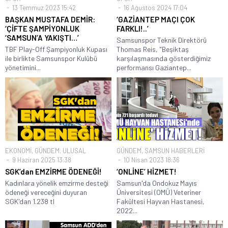
13 Temmuz 2023 15:42
16 Ağustos 2024 17:04
BAŞKAN MUSTAFA DEMİR:
‘GAZİANTEP MAÇI ÇOK
‘ÇİFTE ŞAMPİYONLUK
FARKLI!..’
‘SAMSUN’A YAKIŞTI…’
Samsunspor Teknik Direktörü
TBF Play-Off Şampiyonluk Kupası
Thomas Reis, "Beşiktaş
ile birlikte Samsunspor Kulübü
karşılaşmasında gösterdiğimiz
yönetimini...
performansı Gaziantep...
EKONOMİ
,
GÜNDEM
,
ULUSAL
GÜNDEM
,
SAMSUN HABERLERİ
9 Haziran 2025 13:38
10 Nisan 2023 18:36
SGK’dan EMZİRME ÖDENEĞİ!
‘ONLİNE’ HİZMET!
Kadınlara yönelik emzirme desteği
Samsun'da Ondokuz Mayıs
ödeneği vereceğini duyuran
Üniversitesi (OMÜ) Veteriner
SGK'dan 1.238 tl
Fakültesi Hayvan Hastanesi,
2022...