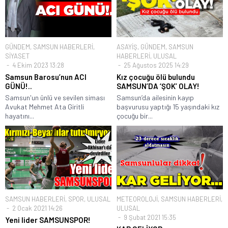
GÜNDEM
,
SAMSUN HABERLERİ
,
ASAYİŞ
,
GÜNDEM
,
SAMSUN
SİYASET
HABERLERİ
,
ULUSAL
4 Ekim 2023 13:28
25 Ağustos 2025 14:29
Samsun Barosu’nun ACI
Kız çocuğu ölü bulundu
GÜNÜ!..
SAMSUN’DA ‘ŞOK’ OLAY!
Samsun'un ünlü ve sevilen siması
Samsun’da ailesinin kayıp
Avukat Mehmet Ata Giritli
başvurusu yaptığı 15 yaşındaki kız
hayatını...
çocuğu bir...
SAMSUN HABERLERİ
,
SPOR
,
ULUSAL
METEOROLOJİ
,
SAMSUN HABERLERİ
,
2 Ocak 2021 14:26
ULUSAL
9 Şubat 2021 15:35
Yeni lider SAMSUNSPOR!