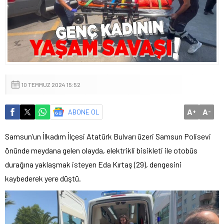
10 TEMMUZ 2024 15:52
A
A
ABONE OL
+
-
Samsun’un İlkadım İlçesi Atatürk Bulvarı üzeri Samsun Polisevi
önünde meydana gelen olayda, elektrikli bisikleti ile otobüs
durağına yaklaşmak isteyen Eda Kırtaş (29), dengesini
kaybederek yere düştü.