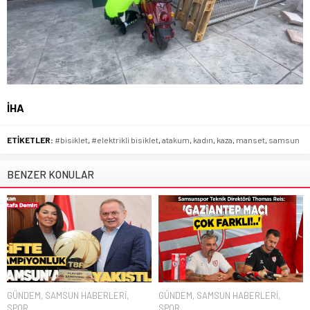
İHA
ETİKETLER:
#bisiklet
,
#elektrikli bisiklet
,
atakum
,
kadın
,
kaza
,
manset
,
samsun
BENZER KONULAR
GÜNDEM
,
SAMSUN HABERLERİ
,
GÜNDEM
,
SAMSUN HABERLERİ
,
SPOR
SPOR