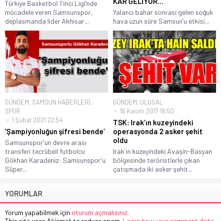
KAR GELİYOR…
Türkiye Basketbol 1'inci Ligi’nde
mücadele veren Samsunspor,
Yalancı bahar sonrası gelen soğuk
deplasmanda lider Akhisar...
hava uzun süre Samsun’u etkisi...
GÜNDEM
,
SAMSUN HABERLERİ
,
GÜNDEM
,
ULUSAL
SPOR
16 Kasım 2017 18:50
1 Şubat 2021 22:54
TSK: Irak’ın kuzeyindeki
‘Şampiyonluğun şifresi bende’
operasyonda 2 asker şehit
oldu
Samsunspor'un devre arası
transferi tecrübeli futbolcu
Irak'ın kuzeyindeki Avaşin-Basyan
Gökhan Karadeniz: Samsunspor'u
bölgesinde teröristlerle çıkan
Süper...
çatışmada iki asker şehit...
YORUMLAR
Yorum yapabilmek için
oturum açmalısınız
.
This site uses Akismet to reduce spam.
Learn how your comment data