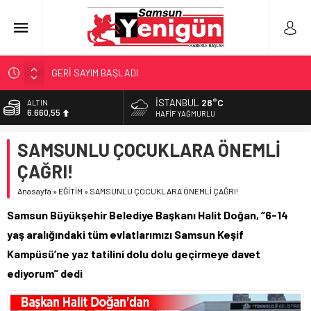
GERİ SAYIM BAŞLADI
SAMSUNSPOR’DA HEDEF 5’İNCİLİK!
İSTANBUL
28°C
ALTIN
6.660,55
‘BAFRA’YA YATIRIM YAPIN!’
HAFIF YAĞMURLU
İŞTE FINDIK FİYATI!
BİST
SAMSUNLU ÇOCUKLARA ÖNEMLİ
13.779,39
YÖNETİCİ SEÇERKEN YAPILAN EN BÜYÜK HATALAR
ÇAĞRI!
DOLAR
47,7111
Anasayfa
»
EĞİTİM
»
SAMSUNLU ÇOCUKLARA ÖNEMLİ ÇAĞRI!
EURO
Samsun Büyükşehir Belediye Başkanı Halit Doğan, “6-14
55,1881
yaş aralığındaki tüm evlatlarımızı Samsun Keşif
Kampüsü’ne yaz tatilini dolu dolu geçirmeye davet
ediyorum” dedi