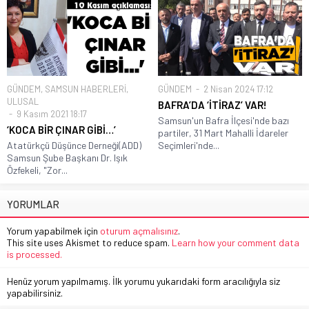
GÜNDEM
,
SAMSUN HABERLERİ
,
GÜNDEM
2 Nisan 2024 17:12
ULUSAL
BAFRA’DA ‘İTİRAZ’ VAR!
9 Kasım 2021 18:17
Samsun'un Bafra İlçesi'nde bazı
‘KOCA BİR ÇINAR GİBİ…’
partiler, 31 Mart Mahalli İdareler
Atatürkçü Düşünce Derneği(ADD)
Seçimleri'nde...
Samsun Şube Başkanı Dr. Işık
Özfekeli, "Zor...
YORUMLAR
Yorum yapabilmek için
oturum açmalısınız
.
This site uses Akismet to reduce spam.
Learn how your comment data
is processed.
Henüz yorum yapılmamış. İlk yorumu yukarıdaki form aracılığıyla siz
yapabilirsiniz.