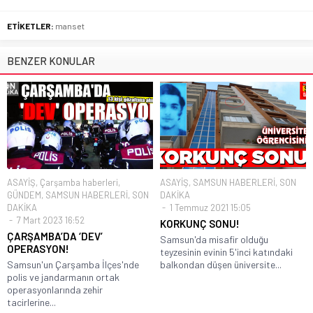
ETİKETLER:
manset
BENZER KONULAR
ASAYİŞ
,
Çarşamba haberleri
,
ASAYİŞ
,
SAMSUN HABERLERİ
,
SON
GÜNDEM
,
SAMSUN HABERLERİ
,
SON
DAKİKA
DAKİKA
1 Temmuz 2021 15:05
7 Mart 2023 16:52
KORKUNÇ SONU!
ÇARŞAMBA’DA ‘DEV’
Samsun'da misafir olduğu
OPERASYON!
teyzesinin evinin 5'inci katındaki
Samsun'un Çarşamba İlçes'nde
balkondan düşen üniversite...
polis ve jandarmanın ortak
operasyonlarında zehir
tacirlerine...