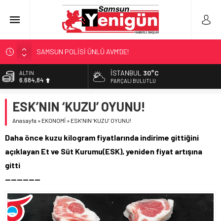
SAMSUN POLİSİ ÜNLÜ AVM’DE!
NEBİYANFEST BÜYÜLEDİ!
İSTANBUL
30°C
ALTIN
6.684,84
ULAŞIMA ZAM MI GELİYOR?
PARÇALI BULUTLU
LÖSEV’İN KAHRAMANLARI!
BİST
ESK’NIN ‘KUZU’ OYUNU!
13.811,60
‘EL EMEĞİ’ DAYANIŞMASI
Anasayfa
»
EKONOMİ
»
ESK’NIN ‘KUZU’ OYUNU!
DOLAR
47,7110
Daha önce kuzu kilogram fiyatlarında indirime gittiğini
EURO
açıklayan Et ve Süt Kurumu(ESK), yeniden fiyat artışına
55,1602
gitti
——————