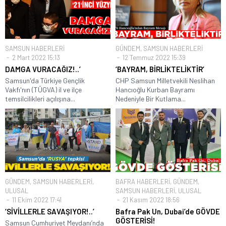
SAMSUN HABERLERİ
GÜNDEM
,
SAMSUN HABERLERİ
2 Mart 2022 15:13
12 Temmuz 2022 15:39
DAMGA VURACAĞIZ!..’
‘BAYRAM, BİRLİKTELİKTİR’
Samsun'da Türkiye Gençlik
CHP Samsun Milletvekili Neslihan
Vakfı'nın (TÜGVA) il ve ilçe
Hancıoğlu Kurban Bayramı
temsilcilikleri açılışına...
Nedeniyle Bir Kutlama...
GÜNDEM
,
SAMSUN HABERLERİ
,
BAFRA HABERLERİ
,
GÜNDEM
,
ULUSAL
SAMSUN HABERLERİ
,
ULUSAL
11 Ekim 2022 17:41
21 Kasım 2022 18:56
‘SİVİLLERLE SAVAŞIYOR!..’
Bafra Pak Un, Dubai’de GÖVDE
GÖSTERİSİ!
Samsun Cumhuriyet Meydanı’nda