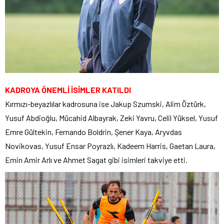
KADROYA ÖNEMLİ İSİMLER KATILDI
Kırmızı-beyazlılar kadrosuna ise Jakup Szumski, Alim Öztürk,
Yusuf Abdioğlu, Mücahid Albayrak, Zeki Yavru, Celil Yüksel, Yusuf
Emre Gültekin, Fernando Boldrin, Şener Kaya, Aryvdas
Novikovas, Yusuf Ensar Poyrazlı, Kadeem Harris, Gaetan Laura,
Emin Amir Arlı ve Ahmet Sagat gibi isimleri takviye etti.