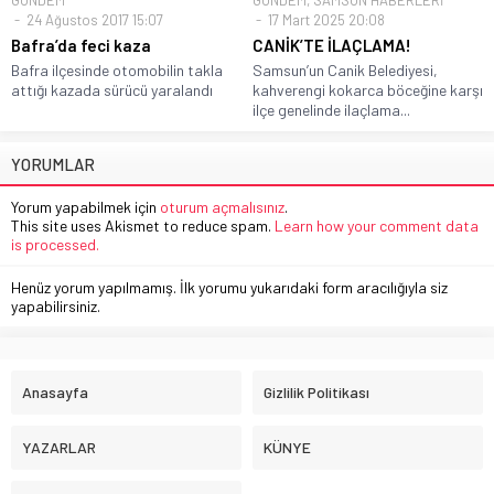
24 Ağustos 2017 15:07
17 Mart 2025 20:08
Bafra’da feci kaza
CANİK’TE İLAÇLAMA!
Bafra ilçesinde otomobilin takla
Samsun’un Canik Belediyesi,
attığı kazada sürücü yaralandı
kahverengi kokarca böceğine karşı
ilçe genelinde ilaçlama...
YORUMLAR
Yorum yapabilmek için
oturum açmalısınız
.
This site uses Akismet to reduce spam.
Learn how your comment data
is processed.
Henüz yorum yapılmamış. İlk yorumu yukarıdaki form aracılığıyla siz
yapabilirsiniz.
Anasayfa
Gizlilik Politikası
YAZARLAR
KÜNYE