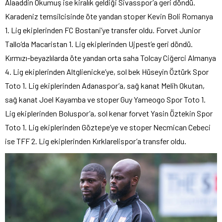
Alaaddin Okumuş ise kiralık geldiği Sivasspor’a geri döndü.
Karadeniz temsilcisinde öte yandan stoper Kevin Boli Romanya
1. Lig ekiplerinden FC Bostani’ye transfer oldu. Forvet Junior
Tallo’da Macaristan 1. Lig ekiplerinden Ujpest’e geri döndü.
Kırmızı-beyazlılarda öte yandan orta saha Tolcay Ciğerci Almanya
4. Lig ekiplerinden Altglienicke’ye, sol bek Hüseyin Öztürk Spor
Toto 1. Lig ekiplerinden Adanaspor’a, sağ kanat Melih Okutan,
sağ kanat Joel Kayamba ve stoper Guy Yameogo Spor Toto 1.
Lig ekiplerinden Boluspor’a, sol kenar forvet Yasin Öztekin Spor
Toto 1. Lig ekiplerinden Göztepe’ye ve stoper Necmican Cebeci
ise TFF 2. Lig ekiplerinden Kırklarelispor’a transfer oldu.