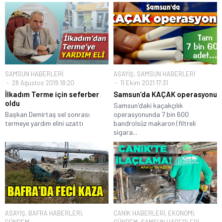
SAMSUN HABERLERİ
ASAYİŞ
,
SAMSUN HABERLERİ
28 Ağustos 2019 18:20
11 Ekim 2021 17:31
İlkadım Terme için seferber
Samsun’da KAÇAK operasyonu
oldu
Samsun'daki kaçakçılık
Başkan Demirtaş sel sonrası
operasyonunda 7 bin 600
termeye yardım elini uzattı
bandrolsüz makaron (filtreli
sigara...
ASAYİŞ
,
BAFRA HABERLERİ
,
CANİK HABERLERİ
,
EKONOMİ
,
GÜNDEM
GÜNDEM
,
SAMSUN HABERLERİ