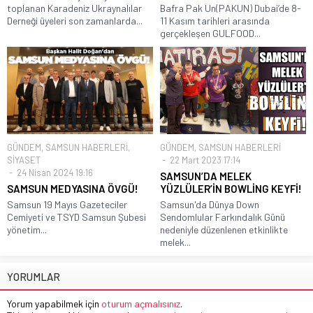
toplanan Karadeniz Ukraynalılar
Bafra Pak Un(PAKUN) Dubai’de 8-
Derneği üyeleri son zamanlarda...
11 Kasım tarihleri arasında
gerçekleşen GULFOOD...
GÜNDEM
,
SAMSUN HABERLERİ
,
GÜNDEM
,
SAMSUN HABERLERİ
SİYASET
22 Mart 2023 17:14
24 Nisan 2024 19:16
SAMSUN’DA MELEK
SAMSUN MEDYASINA ÖVGÜ!
YÜZLÜLER’İN BOWLİNG KEYFİ!
Samsun 19 Mayıs Gazeteciler
Samsun'da Dünya Down
Cemiyeti ve TSYD Samsun Şubesi
Sendomlular Farkındalık Günü
yönetim...
nedeniyle düzenlenen etkinlikte
melek...
YORUMLAR
Yorum yapabilmek için
oturum açmalısınız
.