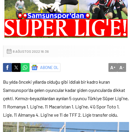
8 AĞUSTOS 2022 16:36
A
A
ABONE OL
+
-
Bu yılda önceki yıllarda olduğu gibi iddialı bir kadro kuran
Samsunspor’da gelen oyuncular kadar giden oyuncularda dikkat
çekti. Kırmızı-beyazlılardan ayrılan 5 oyuncu Türkiye Süper Ligi’ne,
1’i Romanya 1. Ligi’ne, 1’i Macaristan 1. Ligi’ne, 4’ü Spor Toto 1.
Lig’e, 1’i Almanya 4. Ligi’ne ve 1’i de TFF 2. Lig’e transfer oldu.