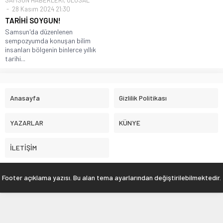
SAMSUN HABERLERİ
,
ULUSAL
28 Kasım 2024 21:30
TARİHİ SOYGUN!
Samsun'da düzenlenen
sempozyumda konuşan bilim
insanları bölgenin binlerce yıllık
tarihi...
Anasayfa
Gizlilik Politikası
YAZARLAR
KÜNYE
İLETİŞİM
Footer açıklama yazısı. Bu alan tema ayarlarından değiştirilebilmektedir.