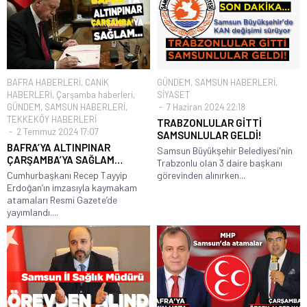
BAFRA HABERLERİ
,
CANİK
GÜNDEM
,
SAMSUN HABERLERİ
,
HABERLERİ
,
Çarşamba haberleri
,
SİYASET
GÜNDEM
,
SAMSUN HABERLERİ
,
7 Haziran 2024 22:18
TEKKEKÖY HABERLERİ
TRABZONLULAR GİTTİ
2 Temmuz 2024 17:07
SAMSUNLULAR GELDİ!
BAFRA’YA ALTINPINAR
Samsun Büyükşehir Belediyesi'nin
ÇARŞAMBA’YA SAĞLAM…
Trabzonlu olan 3 daire başkanı
Cumhurbaşkanı Recep Tayyip
görevinden alınırken...
Erdoğan’ın imzasıyla kaymakam
atamaları Resmi Gazete’de
yayımlandı....