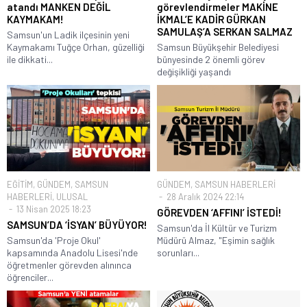
atandı MANKEN DEĞİL
görevlendirmeler MAKİNE
KAYMAKAM!
İKMAL’E KADİR GÜRKAN
SAMULAŞ’A SERKAN SALMAZ
Samsun'un Ladik ilçesinin yeni
Kaymakamı Tuğçe Orhan, güzelliği
Samsun Büyükşehir Belediyesi
ile dikkati...
bünyesinde 2 önemli görev
değişikliği yaşandı
EĞİTİM
,
GÜNDEM
,
SAMSUN
GÜNDEM
,
SAMSUN HABERLERİ
HABERLERİ
,
ULUSAL
28 Aralık 2024 22:14
13 Nisan 2025 18:23
GÖREVDEN ‘AFFINI’ İSTEDİ!
SAMSUN’DA ‘İSYAN’ BÜYÜYOR!
Samsun'da İl Kültür ve Turizm
Samsun'da 'Proje Okul'
Müdürü Almaz, "Eşimin sağlık
kapsamında Anadolu Lisesi'nde
sorunları...
öğretmenler görevden alınınca
öğrenciler...