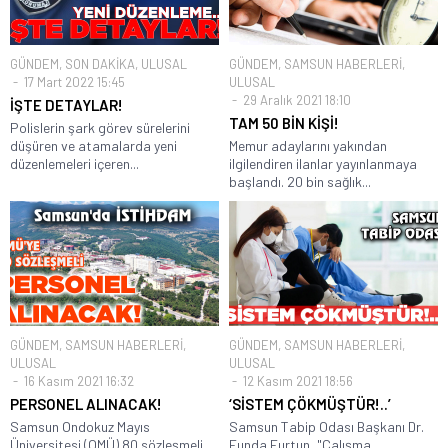
GÜNDEM
,
SON DAKİKA
,
ULUSAL
GÜNDEM
,
SAMSUN HABERLERİ
,
17 Mart 2022 15:45
ULUSAL
29 Aralık 2021 18:10
İŞTE DETAYLAR!
TAM 50 BİN KİŞİ!
Polislerin şark görev sürelerini
düşüren ve atamalarda yeni
Memur adaylarını yakından
düzenlemeleri içeren...
ilgilendiren ilanlar yayınlanmaya
başlandı. 20 bin sağlık...
GÜNDEM
,
SAMSUN HABERLERİ
,
GÜNDEM
,
SAMSUN HABERLERİ
,
ULUSAL
ULUSAL
16 Kasım 2021 16:32
12 Kasım 2021 18:56
PERSONEL ALINACAK!
‘SİSTEM ÇÖKMÜŞTÜR!..’
Samsun Ondokuz Mayıs
Samsun Tabip Odası Başkanı Dr.
Üniversitesi (OMÜ) 80 sözleşmeli
Funda Furtun, "Çalışma