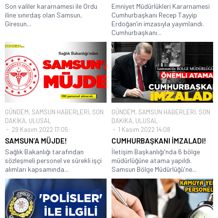
Son valiler kararnamesi ile Ordu
Emniyet Müdürlükleri Kararnamesi
iline sınırdaş olan Samsun,
Cumhurbaşkanı Recep Tayyip
Giresun...
Erdoğan’ın imzasıyla yayımlandı.
Cumhurbaşkanı...
GÜNDEM
,
SAMSUN HABERLERİ
,
SON
GÜNDEM
,
SAMSUN HABERLERİ
,
SON
DAKİKA
,
ULUSAL
DAKİKA
,
ULUSAL
29 Kasım 2022 17:05
1 Kasım 2022 14:08
SAMSUN’A MÜJDE!
CUMHURBAŞKANI İMZALADI!
Sağlık Bakanlığı tarafından
İletişim Başkanlığı'nda 6 bölge
sözleşmeli personel ve sürekli işçi
müdürlüğüne atama yapıldı.
alımları kapsamında...
Samsun Bölge Müdürlüğü'ne...