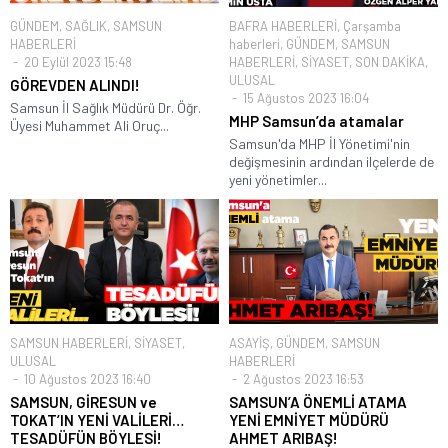
GÜNDEM
,
SAĞLIK
,
SAMSUN
BAFRA HABERLERİ
,
Çarşamba
HABERLERİ
haberleri
,
GÜNDEM
,
SAMSUN
20 Eylül 2023 15:48
HABERLERİ
,
SİYASET
,
SON DAKİKA
,
ULUSAL
GÖREVDEN ALINDI!
15 Ağustos 2023 16:04
Samsun İl Sağlık Müdürü Dr. Öğr.
MHP Samsun’da atamalar
Üyesi Muhammet Ali Oruç...
Samsun'da MHP İl Yönetimi'nin
değişmesinin ardından ilçelerde de
yeni yönetimler...
SAMSUN HABERLERİ
,
SİYASET
,
ASAYİŞ
,
GÜNDEM
,
SAMSUN
ULUSAL
HABERLERİ
10 Ağustos 2023 16:40
2 Ağustos 2023 16:53
SAMSUN, GİRESUN ve
SAMSUN’A ÖNEMLİ ATAMA
TOKAT’IN YENİ VALİLERİ…
YENİ EMNİYET MÜDÜRÜ
TESADÜFÜN BÖYLESİ!
AHMET ARIBAŞ!