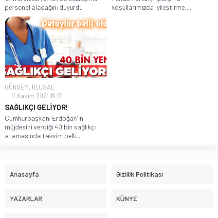
personel alacağını duyurdu
koşullarımızda iyileştirme,...
GÜNDEM
,
ULUSAL
11 Kasım 2021 16:17
SAĞLIKÇI GELİYOR!
Cumhurbaşkanı Erdoğan'ın
müjdesini verdiği 40 bin sağlıkçı
atamasında takvim belli...
Anasayfa
Gizlilik Politikası
YAZARLAR
KÜNYE