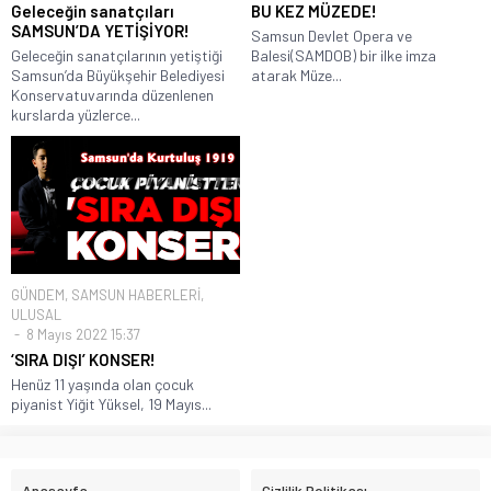
Geleceğin sanatçıları
BU KEZ MÜZEDE!
SAMSUN’DA YETİŞİYOR!
Samsun Devlet Opera ve
Geleceğin sanatçılarının yetiştiği
Balesi(SAMDOB) bir ilke imza
Samsun’da Büyükşehir Belediyesi
atarak Müze...
Konservatuvarında düzenlenen
kurslarda yüzlerce...
GÜNDEM
,
SAMSUN HABERLERİ
,
ULUSAL
8 Mayıs 2022 15:37
‘SIRA DIŞI’ KONSER!
Henüz 11 yaşında olan çocuk
piyanist Yiğit Yüksel, 19 Mayıs...
Anasayfa
Gizlilik Politikası